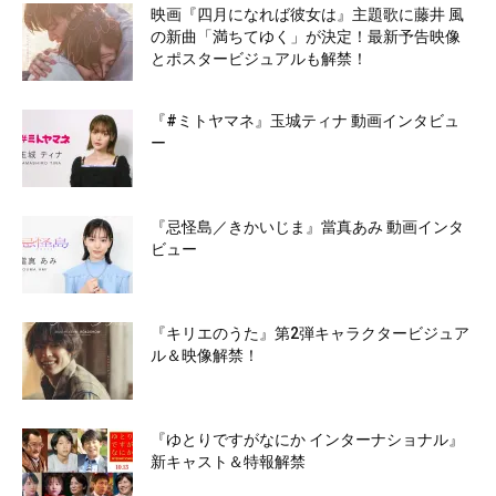
映画『四月になれば彼女は』主題歌に藤井 風
の新曲「満ちてゆく」が決定！最新予告映像
とポスタービジュアルも解禁！
『#ミトヤマネ』玉城ティナ 動画インタビュ
ー
『忌怪島／きかいじま』當真あみ 動画インタ
ビュー
『キリエのうた』第2弾キャラクタービジュア
ル＆映像解禁！
『ゆとりですがなにか インターナショナル』
新キャスト＆特報解禁