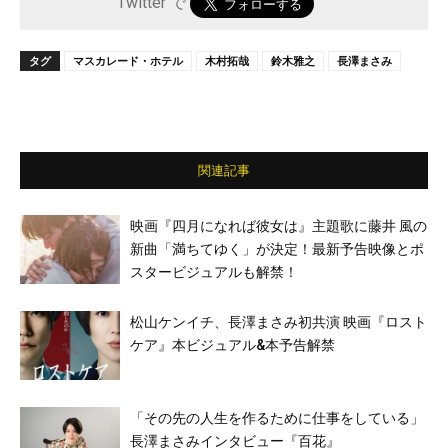
Twitter で
タグ
マスカレード・ホテル
木村拓哉
鈴木雅之
長澤まさみ
関連記事
映画『四月になれば彼女は』主題歌に藤井 風の
新曲「満ちてゆく」が決定！最新予告映像とポ
スタービジュアルも解禁！
松山ケンイチ、長澤まさみ初共演 映画『ロスト
ケア』本ビジュアル&本予告解禁
「その先の人生を作るために仕事をしている」
長澤まさみインタビュー『百花』