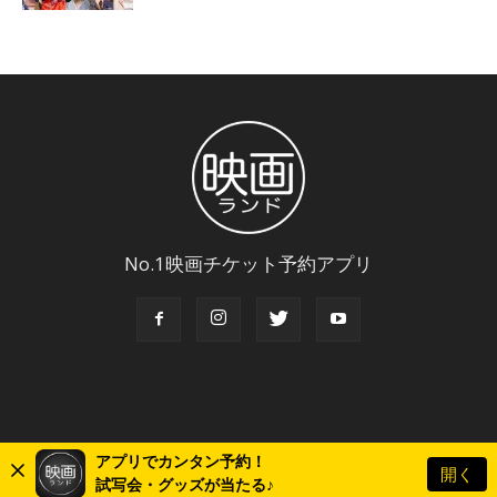
No.1映画チケット予約アプリ
アプリでカンタン予約！
開く
© Copyright 2018 Eigaland, inc. All Rights Reserved.
試写会・グッズが当たる♪