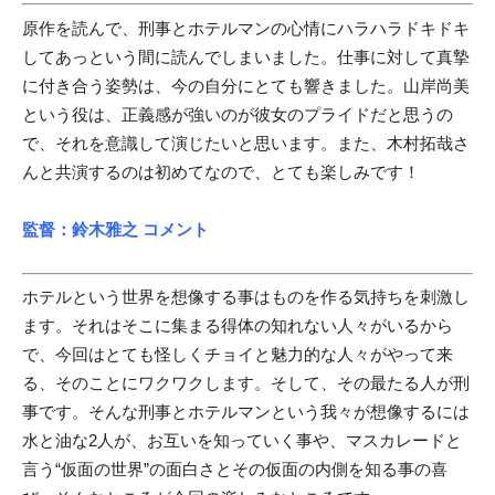
原作を読んで、刑事とホテルマンの心情にハラハラドキドキ
してあっという間に読んでしまいました。仕事に対して真摯
に付き合う姿勢は、今の自分にとても響きました。山岸尚美
という役は、正義感が強いのが彼女のプライドだと思うの
で、それを意識して演じたいと思います。また、木村拓哉さ
んと共演するのは初めてなので、とても楽しみです！
監督
：鈴木雅之
コメント
ホテルという世界を想像する事はものを作る気持ちを刺激し
ます。それはそこに集まる得体の知れない人々がいるから
で、今回はとても怪しくチョイと魅力的な人々がやって来
る、そのことにワクワクします。そして、その最たる人が刑
事です。そんな刑事とホテルマンという我々が想像するには
水と油な2人が、お互いを知っていく事や、マスカレードと
言う“仮面の世界”の面白さとその仮面の内側を知る事の喜