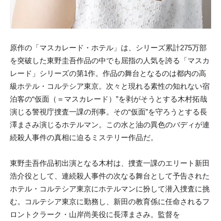
原作の「マスカレード・ホテル」は、シリーズ累計275万部
を突破した東野圭吾作品の中でも屈指の人気を誇る「マスカ
レード」シリーズの第1作。作品の舞台となるのは都内の高
級ホテル・コルテシア東京。次々と現れる素性の知れない宿
泊客の“仮面（＝マスカレード）”を剥がそうとする木村拓哉
演じる警視庁捜査一課の刑事。その“仮面”を守ろうとする長
澤まさみ演じるホテルマン。この水と油の異色のバディが連
続殺人事件の真相に迫るミステリー作品だ。
東野圭吾作品初出演となる木村は、捜査一課のエリート新田
浩介役として、連続殺人事件の次なる舞台として予告された
ホテル・コルテシア東京にホテルマンに扮して潜入捜査に挑
む。コルテシア東京に勤務し、新田の教育係に任命されるフ
ロントクラーク・山岸尚美役に長澤まさみ。監督を