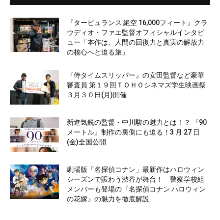
『タービュランス 絶空 16,000フィート』クラ
ウディオ・ファエ監督オフィシャルインタビ
ュー「本作は、人間の回復力と真実の解放力
の核心へと迫る旅」
『侍タイムスリッパー』の安田監督など豪華
審査員 第１９回ＴＯＨＯシネマズ学生映画祭
３月３０日(月)開催
新進気鋭の監督・中川駿の魅力とは！？ 『90
メートル』制作の裏側にも迫る！3 月 27 日
(金)全国公開
劇場版「名探偵コナン」最新作はハロウィン
シーズンで賑わう渋谷が舞台！ 警察学校組
メンバーも登場の『名探偵コナン ハロウィン
の花嫁』の魅力を徹底解説