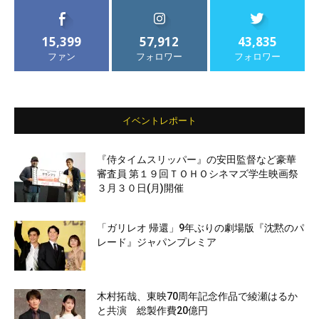
15,399
57,912
43,835
ファン
フォロワー
フォロワー
イベントレポート
『侍タイムスリッパー』の安田監督など豪華
審査員 第１９回ＴＯＨＯシネマズ学生映画祭
３月３０日(月)開催
「ガリレオ 帰還」9年ぶりの劇場版『沈黙のパ
レード』ジャパンプレミア
木村拓哉、東映70周年記念作品で綾瀬はるか
と共演 総製作費20億円