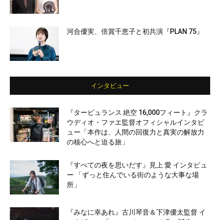
河合優実、倍賞千恵子と初共演『PLAN 75』
インタビュー
『タービュランス 絶空 16,000フィート』クラ
ウディオ・ファエ監督オフィシャルインタビ
ュー「本作は、人間の回復力と真実の解放力
の核心へと迫る旅」
『すべての夜を思いだす』見上 愛 インタビュ
ー 「ずっと住んでいる街のような大事な場
所」
『みなに幸あれ』古川琴音＆下津優太監督 イ