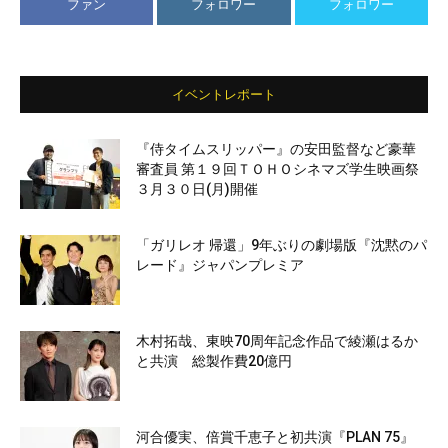
ファン
フォロワー
フォロワー
イベントレポート
『侍タイムスリッパー』の安田監督など豪華
審査員 第１９回ＴＯＨＯシネマズ学生映画祭
３月３０日(月)開催
「ガリレオ 帰還」9年ぶりの劇場版『沈黙のパ
レード』ジャパンプレミア
木村拓哉、東映70周年記念作品で綾瀬はるか
と共演 総製作費20億円
河合優実、倍賞千恵子と初共演『PLAN 75』