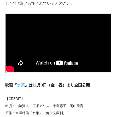
した“仕掛け”も施されているとのこと。
映画『
氷菓
』は11月3日（金・祝）より全国公開
【CREDIT】
出演：山﨑賢人、広瀬アリス、小島藤子、岡山天音
原作：米澤穂信「氷菓」（角川文庫刊）