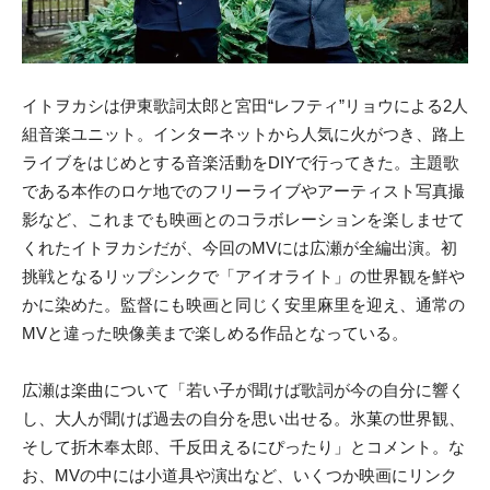
イトヲカシは伊東歌詞太郎と宮田“レフティ”リョウによる2人
組音楽ユニット。インターネットから人気に火がつき、路上
ライブをはじめとする音楽活動をDIYで行ってきた。主題歌
である本作のロケ地でのフリーライブやアーティスト写真撮
影など、これまでも映画とのコラボレーションを楽しませて
くれたイトヲカシだが、今回のMVには広瀬が全編出演。初
挑戦となるリップシンクで「アイオライト」の世界観を鮮や
かに染めた。監督にも映画と同じく安里麻里を迎え、通常の
MVと違った映像美まで楽しめる作品となっている。
広瀬は楽曲について「若い子が聞けば歌詞が今の自分に響く
し、大人が聞けば過去の自分を思い出せる。氷菓の世界観、
そして折木奉太郎、千反田えるにぴったり」とコメント。な
お、MVの中には小道具や演出など、いくつか映画にリンク