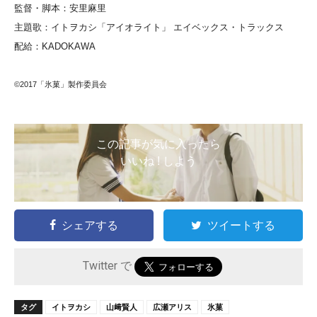
監督・脚本：安里麻里
主題歌：イトヲカシ「アイオライト」 エイベックス・トラックス
配給：KADOKAWA
©2017「氷菓」製作委員会
この記事が気に入ったら
いいね ! しよう
シェアする
ツイートする
Twitter で
タグ
イトヲカシ
山﨑賢人
広瀬アリス
氷菓