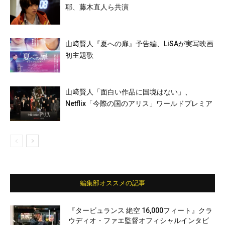
耶、藤木直人ら共演
山﨑賢人『夏への扉』予告編、LiSAが実写映画
初主題歌
山﨑賢人「面白い作品に国境はない」、
Netflix「今際の国のアリス」ワールドプレミア
編集部オススメの記事
『タービュランス 絶空 16,000フィート』クラ
ウディオ・ファエ監督オフィシャルインタビ