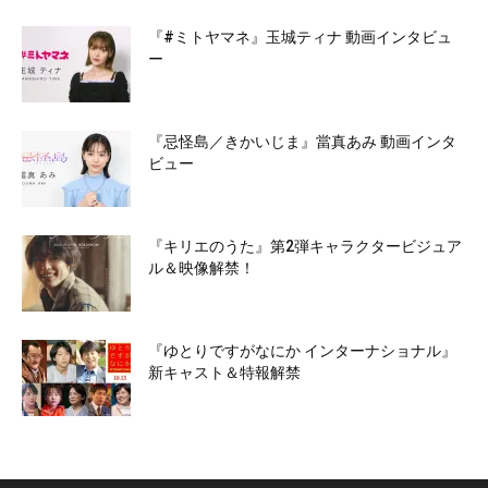
『#ミトヤマネ』玉城ティナ 動画インタビュ
ー
『忌怪島／きかいじま』當真あみ 動画インタ
ビュー
『キリエのうた』第2弾キャラクタービジュア
ル＆映像解禁！
『ゆとりですがなにか インターナショナル』
新キャスト＆特報解禁