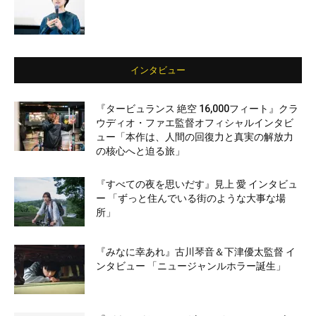
インタビュー
『タービュランス 絶空 16,000フィート』クラ
ウディオ・ファエ監督オフィシャルインタビ
ュー「本作は、人間の回復力と真実の解放力
の核心へと迫る旅」
『すべての夜を思いだす』見上 愛 インタビュ
ー 「ずっと住んでいる街のような大事な場
所」
『みなに幸あれ』古川琴音＆下津優太監督 イ
ンタビュー 「ニュージャンルホラー誕生」