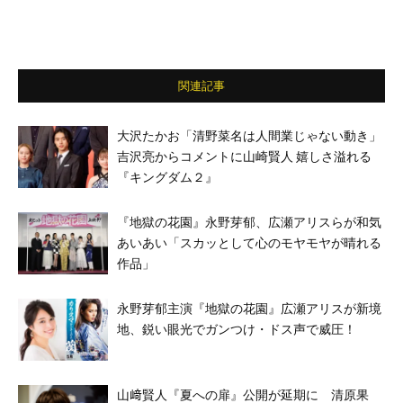
関連記事
大沢たかお「清野菜名は人間業じゃない動き」
吉沢亮からコメントに山崎賢人 嬉しさ溢れる
『キングダム２』
『地獄の花園』永野芽郁、広瀬アリスらが和気
あいあい「スカッとして心のモヤモヤが晴れる
作品」
永野芽郁主演『地獄の花園』広瀬アリスが新境
地、鋭い眼光でガンつけ・ドス声で威圧！
山﨑賢人『夏への扉』公開が延期に 清原果