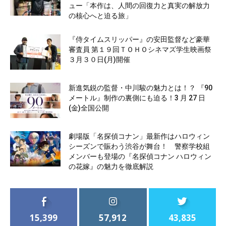
ュー「本作は、人間の回復力と真実の解放力
の核心へと迫る旅」
『侍タイムスリッパー』の安田監督など豪華
審査員 第１９回ＴＯＨＯシネマズ学生映画祭
３月３０日(月)開催
新進気鋭の監督・中川駿の魅力とは！？ 『90
メートル』制作の裏側にも迫る！3 月 27 日
(金)全国公開
劇場版「名探偵コナン」最新作はハロウィン
シーズンで賑わう渋谷が舞台！ 警察学校組
メンバーも登場の『名探偵コナン ハロウィン
の花嫁』の魅力を徹底解説
15,399
57,912
43,835