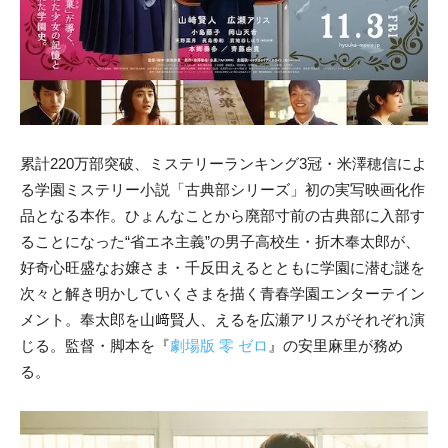
累計220万部突破、ミステリーランキング3冠・米澤穂信によ
る学園ミステリー小説「古典部シリーズ」初の実写映画化作
品となる本作。ひょんなことから廃部寸前の古典部に入部す
ることになった“省エネ主義”の男子高校生・折木奉太郎が、
好奇心旺盛なお嬢さま・千反田えるとともに学園に潜む謎を
次々と解き明かしていくさまを描く青春学園エンターテイン
メント。奉太郎を山﨑賢人、えるを広瀬アリスがそれぞれ演
じる。監督・脚本を『
劇場版 零 ゼロ
』の安里麻里が務め
る。