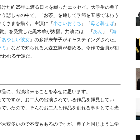
けた約25年に渡る日々を綴ったエッセイ。大学生の典子
いう悲しみの中で、「お茶」を通して季節を五感で味わう
いくさまを描く。主演に『
小さいおうち
』『
母と暮せば
』
優賞」を受賞した黒木華が抜擢。共演には、『
あん
』『
海
『
あやしい彼女
』の多部未華子がキャスティングされた。
ツミ
』などで知られる大森立嗣が務める。今作で全員が初
行われる予定だ。
作品に、出演出来ることを幸せに思います。
めてですが、お二人の出演されている作品を拝見してい
っていたので、そんなお二人と作品を創れる事をとても光
が大変多いので不安もあるのですが、典子と同じように学