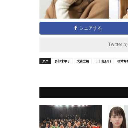
シェアする
Twitter 
タグ
多部未華子
大森立嗣
日日是好日
樹木希