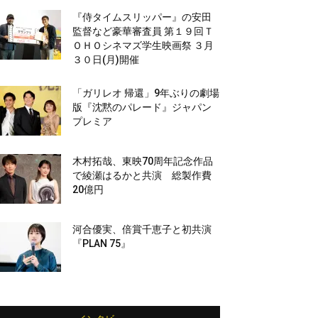
『侍タイムスリッパー』の安田
監督など豪華審査員 第１９回Ｔ
ＯＨＯシネマズ学生映画祭 ３月
３０日(月)開催
「ガリレオ 帰還」9年ぶりの劇場
版『沈黙のパレード』ジャパン
プレミア
木村拓哉、東映70周年記念作品
で綾瀬はるかと共演 総製作費
20億円
河合優実、倍賞千恵子と初共演
『PLAN 75』