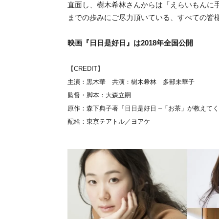
直面し、樹木希林さんからは「えらいもんに
までの歩みにご尽力頂いている、すべての皆
映画『日日是好日』は2018年全国公開
【CREDIT】
主演：黒木華 共演：樹木希林 多部未華子
監督・脚本：大森立嗣
原作：森下典子著『日日是好日 –「お茶」が教えてく
配給：東京テアトル／ヨアケ