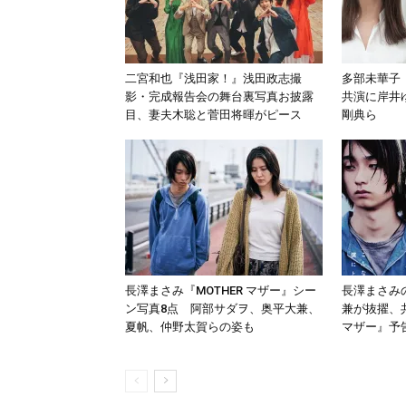
二宮和也『浅田家！』浅田政志撮
多部未華子
影・完成報告会の舞台裏写真お披露
共演に岸井
目、妻夫木聡と菅田将暉がピース
剛典ら
長澤まさみ『MOTHER マザー』シー
長澤まさみ
ン写真8点 阿部サダヲ、奥平大兼、
兼が抜擢、共
夏帆、仲野太賀らの姿も
マザー』予