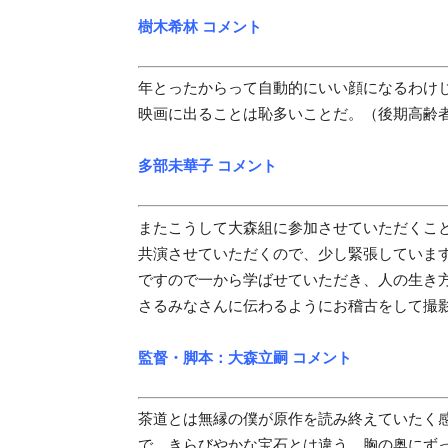
樹木希林 コメント
年とったからって自動的にいい顔になるわけ
映画に出ることは恥多いことだ。（後期高齢
多部未華子 コメント
またこうして大森組に参加させていただくこ
共演させていただくので、少し緊張していま
ですので一から学ばせていただき、人の生き
さるみなさんに伝わるようにお稽古をして撮
監督・脚本：大森立嗣 コメント
茶道とは無縁の僕が原作を読み終えていたく
で、きらびやかな宝石とは違う、胸の奥にず