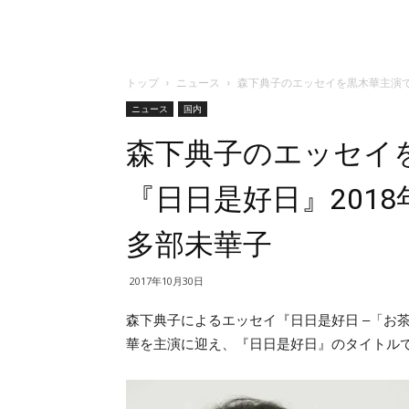
トップ
ニュース
森下典子のエッセイを黒木華主演で
ニュース
国内
森下典子のエッセイ
『日日是好日』201
多部未華子
2017年10月30日
森下典子によるエッセイ『日日是好日 –「お
華を主演に迎え、『日日是好日』のタイトルで