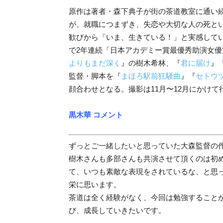
原作は著者・森下典子が街の茶道教室に通い続
が、就職につまずき、失恋や大切な人の死と
歓びから「いま、生きている！」と実感して
で2年連続「日本アカデミー賞最優秀助演女
よりもまだ深く
』の樹木希林、『
君に届け
』
監督・脚本を『
まほろ駅前狂騒曲
』『
セトウ
顔合わせとなる。撮影は11月〜12月にかけて
黒木華 コメント
ずっとご一緒したいと思っていた大森監督の
樹木さんも多部さんも共演させて頂くのは初
て、いつも素敵な表現をされているな、と思
栄に思います。
茶道は全く経験がなく、今回は勉強すること
び、成長していきたいです。