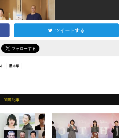
ツイートする
で
林
黒木華
関連記事