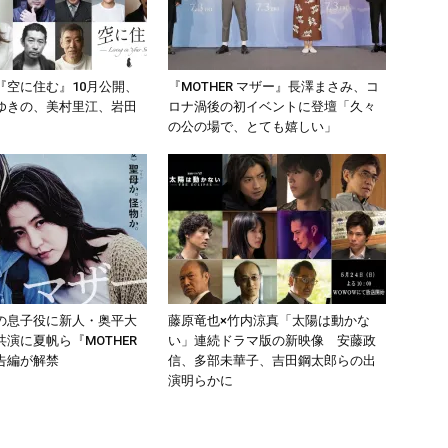
『空に住む』10月公開、
『MOTHER マザー』長澤まさみ、コ
ゆきの、美村里江、岩田
ロナ渦後の初イベントに登壇「久々
の公の場で、とても嬉しい」
の息子役に新人・奥平大
藤原竜也×竹内涼真「太陽は動かな
演に夏帆ら『MOTHER
い」連続ドラマ版の新映像 安藤政
告編が解禁
信、多部未華子、吉田鋼太郎らの出
演明らかに