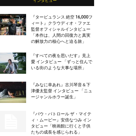
インタビュー
『タービュランス 絶空 16,000フ
ィート』クラウディオ・ファエ
監督オフィシャルインタビュー
「本作は、人間の回復力と真実
の解放力の核心へと迫る旅」
『すべての夜を思いだす』見上
愛 インタビュー 「ずっと住んで
いる街のような大事な場所」
『みなに幸あれ』古川琴音＆下
津優太監督 インタビュー 「ニュ
ージャンルホラー誕生」
『パウ・パトロール ザ・マイテ
ィ・ムービー』安倍なつみ イン
タビュー「映画館に行くと子供
たちの成長を感じられる」