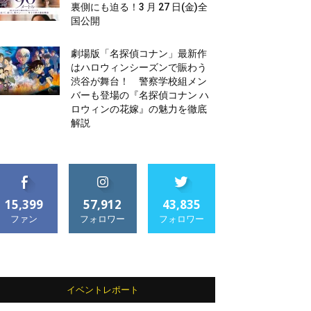
裏側にも迫る！3 月 27 日(金)全
国公開
劇場版「名探偵コナン」最新作
はハロウィンシーズンで賑わう
渋谷が舞台！ 警察学校組メン
バーも登場の『名探偵コナン ハ
ロウィンの花嫁』の魅力を徹底
解説
15,399
57,912
43,835
ファン
フォロワー
フォロワー
イベントレポート