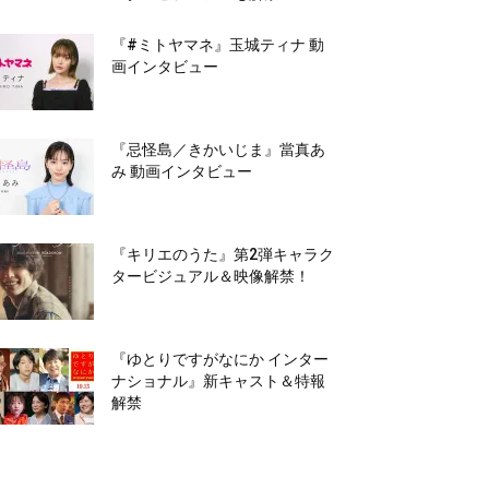
『#ミトヤマネ』玉城ティナ 動
画インタビュー
『忌怪島／きかいじま』當真あ
み 動画インタビュー
『キリエのうた』第2弾キャラク
タービジュアル＆映像解禁！
『ゆとりですがなにか インター
ナショナル』新キャスト＆特報
解禁