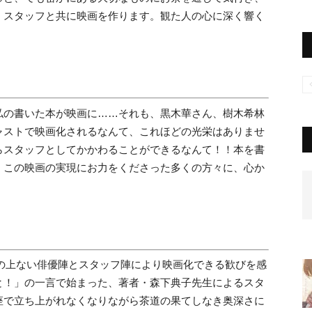
、スタッフと共に映画を作ります。観た人の心に深く響く
私の書いた本が映画に……それも、黒木華さん、樹木希林
ャストで映画化されるなんて、これほどの光栄はありませ
らスタッフとしてかかわることができるなんて！！本を書
。この映画の実現にお力をくださった多くの方々に、心か
この上ない俳優陣とスタッフ陣により映画化できる歓びを感
と！」の一言で始まった、著者・森下典子先生によるスタ
座で立ち上がれなくなりながら茶道の果てしなき奥深さに