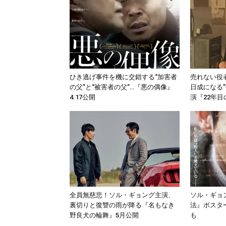
ひき逃げ事件を機に交錯する“加害者
売れない役
の父”と“被害者の父”…『悪の偶像』
日成になる
4.17公開
演『22年
全員無慈悲！ソル・ギョング主演、
ソル・ギョ
裏切りと復讐の雨が降る『名もなき
法』ポスタ
野良犬の輪舞』5月公開
も