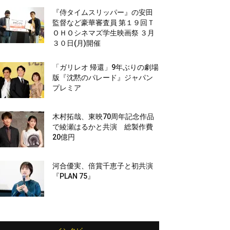
『侍タイムスリッパー』の安田
監督など豪華審査員 第１９回Ｔ
ＯＨＯシネマズ学生映画祭 ３月
３０日(月)開催
「ガリレオ 帰還」9年ぶりの劇場
版『沈黙のパレード』ジャパン
プレミア
木村拓哉、東映70周年記念作品
で綾瀬はるかと共演 総製作費
20億円
河合優実、倍賞千恵子と初共演
『PLAN 75』