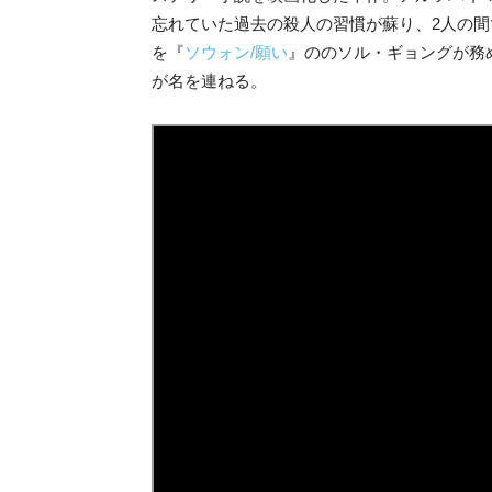
忘れていた過去の殺人の習慣が蘇り、2人の
を『
ソウォン/願い
』ののソル・ギョングが務
が名を連ねる。