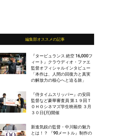
編集部オススメの記事
『タービュランス 絶空 16,000フ
ィート』クラウディオ・ファエ
監督オフィシャルインタビュー
「本作は、人間の回復力と真実
の解放力の核心へと迫る旅」
『侍タイムスリッパー』の安田
監督など豪華審査員 第１９回Ｔ
ＯＨＯシネマズ学生映画祭 ３月
３０日(月)開催
新進気鋭の監督・中川駿の魅力
とは！？ 『90メートル』制作の