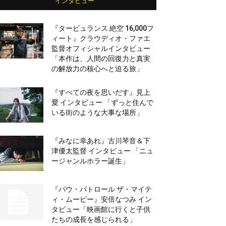
インタビュー
『タービュランス 絶空 16,000フ
ィート』クラウディオ・ファエ
監督オフィシャルインタビュー
「本作は、人間の回復力と真実
の解放力の核心へと迫る旅」
『すべての夜を思いだす』見上
愛 インタビュー 「ずっと住んで
いる街のような大事な場所」
『みなに幸あれ』古川琴音＆下
津優太監督 インタビュー 「ニュ
ージャンルホラー誕生」
『パウ・パトロール ザ・マイテ
ィ・ムービー』安倍なつみ イン
タビュー「映画館に行くと子供
たちの成長を感じられる」