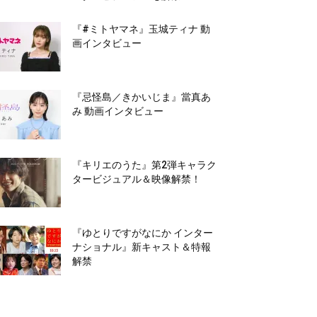
『#ミトヤマネ』玉城ティナ 動
画インタビュー
『忌怪島／きかいじま』當真あ
み 動画インタビュー
『キリエのうた』第2弾キャラク
タービジュアル＆映像解禁！
『ゆとりですがなにか インター
ナショナル』新キャスト＆特報
解禁