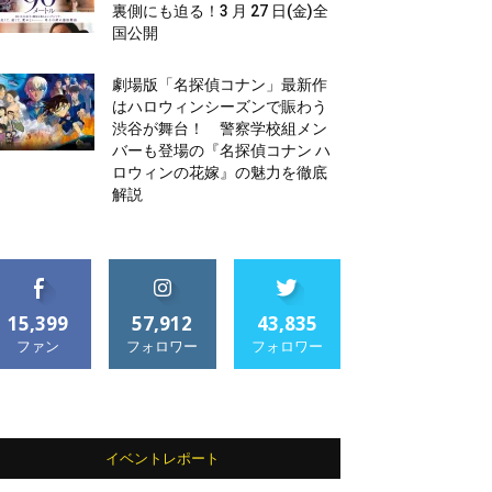
裏側にも迫る！3 月 27 日(金)全
国公開
劇場版「名探偵コナン」最新作
はハロウィンシーズンで賑わう
渋谷が舞台！ 警察学校組メン
バーも登場の『名探偵コナン ハ
ロウィンの花嫁』の魅力を徹底
解説
15,399
57,912
43,835
ファン
フォロワー
フォロワー
イベントレポート