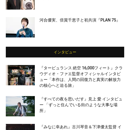
河合優実、倍賞千恵子と初共演『PLAN 75』
インタビュー
『タービュランス 絶空 16,000フィート』クラ
ウディオ・ファエ監督オフィシャルインタビ
ュー「本作は、人間の回復力と真実の解放力
の核心へと迫る旅」
『すべての夜を思いだす』見上 愛 インタビュ
ー 「ずっと住んでいる街のような大事な場
所」
『みなに幸あれ』古川琴音＆下津優太監督 イ