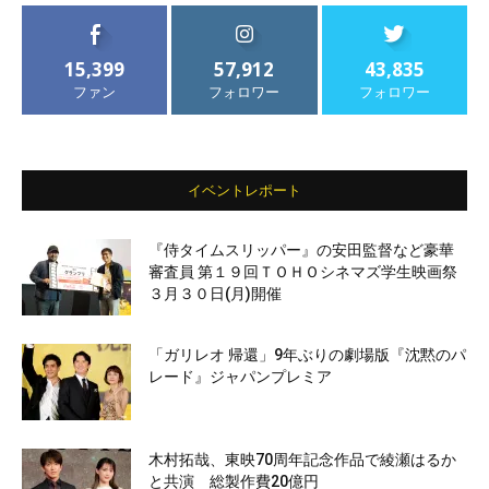
15,399
57,912
43,835
ファン
フォロワー
フォロワー
イベントレポート
『侍タイムスリッパー』の安田監督など豪華
審査員 第１９回ＴＯＨＯシネマズ学生映画祭
３月３０日(月)開催
「ガリレオ 帰還」9年ぶりの劇場版『沈黙のパ
レード』ジャパンプレミア
木村拓哉、東映70周年記念作品で綾瀬はるか
と共演 総製作費20億円