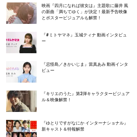
映画『四月になれば彼女は』主題歌に藤井 風
の新曲「満ちてゆく」が決定！最新予告映像
とポスタービジュアルも解禁！
『#ミトヤマネ』玉城ティナ 動画インタビュ
ー
『忌怪島／きかいじま』當真あみ 動画インタ
ビュー
『キリエのうた』第2弾キャラクタービジュア
ル＆映像解禁！
『ゆとりですがなにか インターナショナル』
新キャスト＆特報解禁