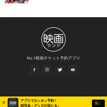
No.1映画チケット予約アプリ
アプリでカンタン予約！
開く
© Copyright 2018 Eigaland, inc. All Rights Reserved.
試写会・グッズが当たる♪