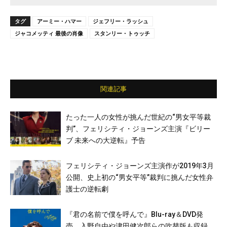
タグ
アーミー・ハマー
ジェフリー・ラッシュ
ジャコメッティ 最後の肖像
スタンリー・トゥッチ
関連記事
たった一人の女性が挑んだ世紀の“男女平等裁
判”、フェリシティ・ジョーンズ主演『ビリー
ブ 未来への大逆転』予告
フェリシティ・ジョーンズ主演作が2019年3月
公開、史上初の“男女平等”裁判に挑んだ女性弁
護士の逆転劇
『君の名前で僕を呼んで』Blu-ray＆DVD発
売、入野自由や津田健次郎らの吹替版も収録