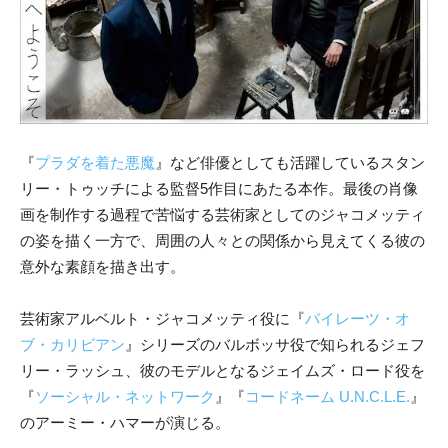
『
プラダを着た悪魔
』など俳優としても活躍しているスタン
リー・トゥッチによる監督5作目にあたる本作。最後の肖像
画を制作する過程で苦悩する芸術家としてのジャコメッティ
の姿を描く一方で、周囲の人々との関係から見えてくる彼の
意外な素顔を描き出す。
芸術家アルベルト・ジャコメッティ役に『
パイレーツ・オ
ブ・カリビアン
』シリーズのバルボッサ役で知られるジェフ
リー・ラッシュ、彼のモデルとなるジェイムズ・ロード役を
『
ソーシャル・ネットワーク
』『
コードネーム U.N.C.L.E.
』
のアーミー・ハマーが演じる。