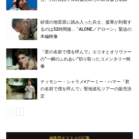
砂漠の地雷原に踏み入った兵士、援軍が到着す
るのは52時間後…『ALONE／アローン』緊迫の
本編映像
『君の名前で僕を呼んで』エリオとオリヴァー
の“一瞬のふれあい”切り取ったコメンタリー映
像
ティモシー・シャラメ×アーミー・ハマー『君
の名前で僕を呼んで』聖地巡礼ツアーの販売決
定
編集部オススメの記事