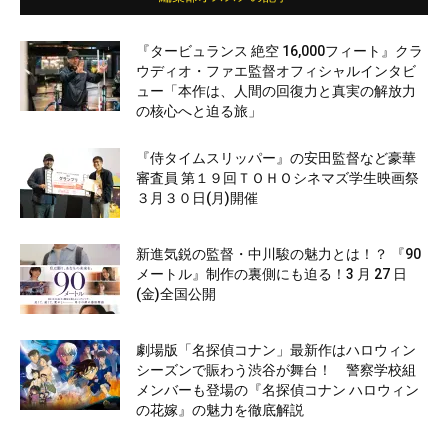
『タービュランス 絶空 16,000フィート』クラ
ウディオ・ファエ監督オフィシャルインタビ
ュー「本作は、人間の回復力と真実の解放力
の核心へと迫る旅」
『侍タイムスリッパー』の安田監督など豪華
審査員 第１９回ＴＯＨＯシネマズ学生映画祭
３月３０日(月)開催
新進気鋭の監督・中川駿の魅力とは！？ 『90
メートル』制作の裏側にも迫る！3 月 27 日
(金)全国公開
劇場版「名探偵コナン」最新作はハロウィン
シーズンで賑わう渋谷が舞台！ 警察学校組
メンバーも登場の『名探偵コナン ハロウィン
の花嫁』の魅力を徹底解説