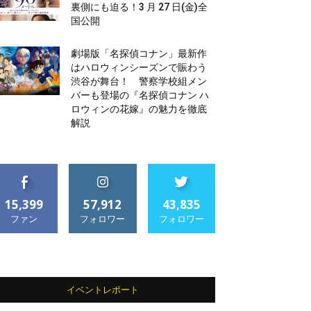
裏側にも迫る！3 月 27 日(金)全
国公開
劇場版「名探偵コナン」最新作
はハロウィンシーズンで賑わう
渋谷が舞台！ 警察学校組メン
バーも登場の『名探偵コナン ハ
ロウィンの花嫁』の魅力を徹底
解説
15,399
57,912
43,835
ファン
フォロワー
フォロワー
イベントレポート