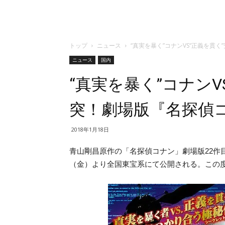
トップ
ニュース
“真実を暴く”コナンVS“正義を貫
ニュース
国内
“真実を暴く”コナンV
突！劇場版『名探偵
2018年1月18日
青山剛昌原作の「名探偵コナン」劇場版22作
（金）より全国東宝系にて公開される。この