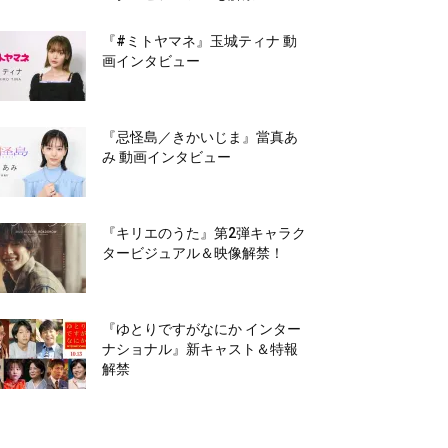
『#ミトヤマネ』玉城ティナ 動
画インタビュー
『忌怪島／きかいじま』當真あ
み 動画インタビュー
『キリエのうた』第2弾キャラク
タービジュアル＆映像解禁！
『ゆとりですがなにか インター
ナショナル』新キャスト＆特報
解禁