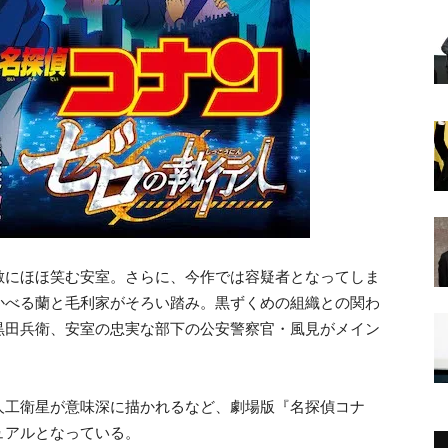
敵にほほ笑む安室。さらに、今作では容疑者となってしま
かべる蘭と毛利家がそろい踏み。黒ずくめの組織との関わ
黒田兵衛、安室の忠実な部下の公安警察官・風見がメイン
人工衛星が意味深に描かれるなど、劇場版『名探偵コナ
ュアルとなっている。