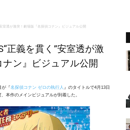
く”安室透が激突！劇場版『名探偵コナン』ビジュアル公開
S“正義を貫く”安室透が激
コナン』ビジュアル公開
目が『
名探偵コナン ゼロの執行人
』のタイトルで4月13日
度、本作のメインビジュアルが到着した。