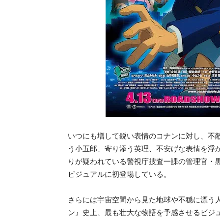
いつにも増して鋭い表情のコナンに対し、不
う小五郎、寄り添う英理、不安げな表情を浮
りが疑われている警視庁捜査一課の管理官・
ビジュアルに初登場している。
さらには宇宙空間から見た地球や不穏に漂う
ン』史上、最も壮大な物語を予感させるビジ