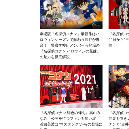
劇場版「名探偵コナン」最新作はハ
『名探偵コ
ロウィンシーズンで賑わう渋谷が舞
11日から“
台！ 警察学校組メンバーも登場の
信！
『名探偵コナン ハロウィンの花嫁』
の魅力を徹底解説
『名探偵コナン 緋色の弾丸』高山み
『名探偵コ
なみ、公開を待つファンを想い涙
世界を巻き
浜辺美波は“マスタング”からの登場に
ナンと“赤