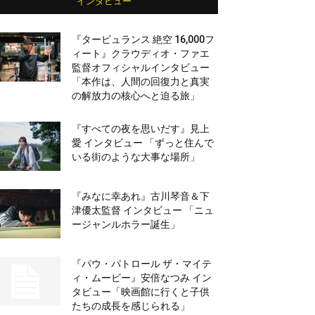
インタビュー
『タービュランス 絶空 16,000フ
ィート』クラウディオ・ファエ
監督オフィシャルインタビュー
「本作は、人間の回復力と真実
の解放力の核心へと迫る旅」
『すべての夜を思いだす』見上
愛 インタビュー 「ずっと住んで
いる街のような大事な場所」
『みなに幸あれ』古川琴音＆下
津優太監督 インタビュー 「ニュ
ージャンルホラー誕生」
『パウ・パトロール ザ・マイテ
ィ・ムービー』安倍なつみ イン
タビュー「映画館に行くと子供
たちの成長を感じられる」