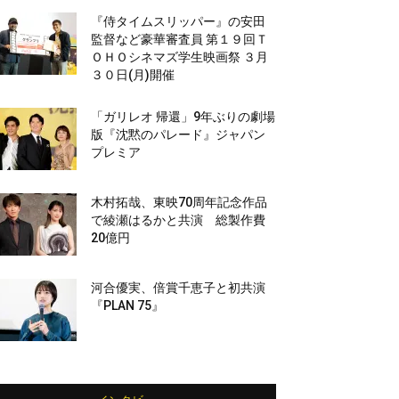
『侍タイムスリッパー』の安田
監督など豪華審査員 第１９回Ｔ
ＯＨＯシネマズ学生映画祭 ３月
３０日(月)開催
「ガリレオ 帰還」9年ぶりの劇場
版『沈黙のパレード』ジャパン
プレミア
木村拓哉、東映70周年記念作品
で綾瀬はるかと共演 総製作費
20億円
河合優実、倍賞千恵子と初共演
『PLAN 75』