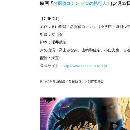
映画『
名探偵コナン ゼロの執行人
』は4月1
【CREDIT】
原作：青山剛昌「名探偵コナン」（小学館「週刊少
監督：立川譲
脚本：櫻井武晴
声の出演：高山みなみ、山崎和佳奈、小山力也、古谷
配給：東宝
公式サイト：
http://www.conan-movie.jp
(C)2018 青山剛昌／名探偵コナン製作委員会