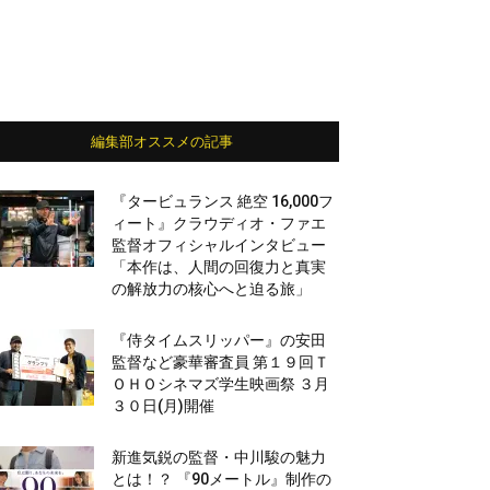
編集部オススメの記事
『タービュランス 絶空 16,000フ
ィート』クラウディオ・ファエ
監督オフィシャルインタビュー
「本作は、人間の回復力と真実
の解放力の核心へと迫る旅」
『侍タイムスリッパー』の安田
監督など豪華審査員 第１９回Ｔ
ＯＨＯシネマズ学生映画祭 ３月
３０日(月)開催
新進気鋭の監督・中川駿の魅力
とは！？ 『90メートル』制作の