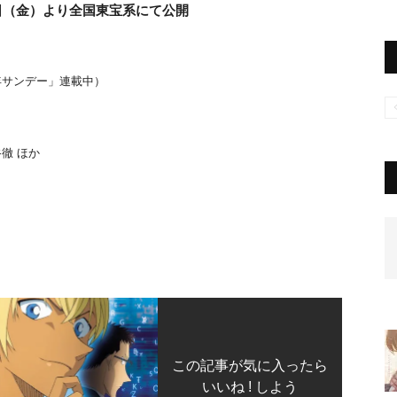
3日（金）より全国東宝系にて公開
年サンデー」連載中）
徹 ほか
この記事が気に入ったら
いいね ! しよう