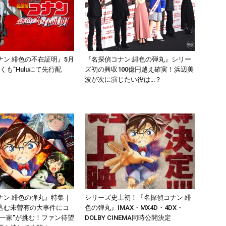
ナン 緋色の不在証明』5月
『名探偵コナン 緋色の弾丸』シリー
早くも”Huluにて先行配
ズ初の興収100億円越え確実！浜辺美
波が次に演じたい役は…？
ナン 緋色の弾丸』特集｜
シリーズ史上初！『名探偵コナン 緋
込む未曽有の大事件にコ
色の弾丸』IMAX・MX4D・4DX・
井一家”が挑む！ファン待望
DOLBY CINEMA同時公開決定