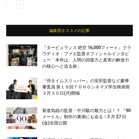
編集部オススメの記事
『タービュランス 絶空 16,000フィート』クラ
ウディオ・ファエ監督オフィシャルインタビ
ュー「本作は、人間の回復力と真実の解放力
の核心へと迫る旅」
『侍タイムスリッパー』の安田監督など豪華
審査員 第１９回ＴＯＨＯシネマズ学生映画祭
３月３０日(月)開催
新進気鋭の監督・中川駿の魅力とは！？ 『90
メートル』制作の裏側にも迫る！3 月 27 日
(金)全国公開