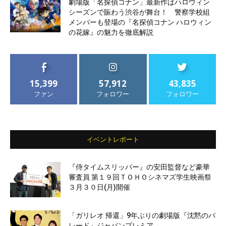
劇場版「名探偵コナン」最新作はハロウィン
シーズンで賑わう渋谷が舞台！ 警察学校組
メンバーも登場の『名探偵コナン ハロウィン
の花嫁』の魅力を徹底解説
15,399
57,912
43,835
ファン
フォロワー
フォロワー
イベントレポート
『侍タイムスリッパー』の安田監督など豪華
審査員 第１９回ＴＯＨＯシネマズ学生映画祭
３月３０日(月)開催
「ガリレオ 帰還」9年ぶりの劇場版『沈黙のパ
レード』ジャパンプレミア