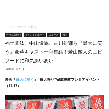
トップ
PhotoGallery
PhotoGallery
イベントレポート
ニュース
国内
福士蒼汰、中山優馬、古川雄輝ら『曇天に笑
う』豪華キャスト一挙集結！若山耀人のエピ
ソードに和気あいあい
2018年1月29日
映画『
曇天に笑う
』“曇天祭り”完成披露プレミアイベント
（17/17）