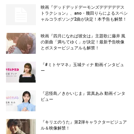
映画『デッドデッドデーモンズデデデデデス
トラクション』、ano・幾田りらによるスペシ
ャルコラボソング2曲が決定！本予告も解禁！
映画『四月になれば彼女は』主題歌に藤井 風
の新曲「満ちてゆく」が決定！最新予告映像
とポスタービジュアルも解禁！
『#ミトヤマネ』玉城ティナ 動画インタビュ
ー
『忌怪島／きかいじま』當真あみ 動画インタ
ビュー
『キリエのうた』第2弾キャラクタービジュア
ル＆映像解禁！