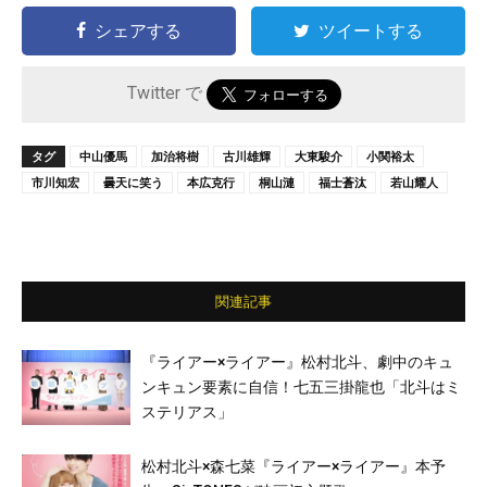
シェアする
ツイートする
Twitter で
タグ
中山優馬
加治将樹
古川雄輝
大東駿介
小関裕太
市川知宏
曇天に笑う
本広克行
桐山漣
福士蒼汰
若山耀人
関連記事
『ライアー×ライアー』松村北斗、劇中のキュ
ンキュン要素に自信！七五三掛龍也「北斗はミ
ステリアス」
松村北斗×森七菜『ライアー×ライアー』本予