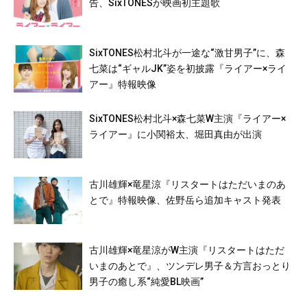
告、SixTONESが映画初主題歌
SixTONES松村北斗が一途な“激甘男子”に、森
七菜は“ギャルJK”姿を初披露『ライアー×ライ
アー』特報映像
SixTONES松村北斗×森七菜W主演『ライアー×
ライアー』に小関裕太、堀田真由が出演
古川雄輝×竜星涼『リスタートはただいまのあ
とで』特報映像、佐野岳ら追加キャスト発表
古川雄輝×竜星涼がW主演『リスタートはただ
いまのあとで』、ツンデレ男子＆方言おっとり
男子の癒し系“純愛BL映画”