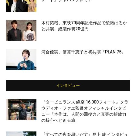
木村拓哉、東映70周年記念作品で綾瀬はるか
と共演 総製作費20億円
河合優実、倍賞千恵子と初共演『PLAN 75』
インタビュー
『タービュランス 絶空 16,000フィート』クラ
ウディオ・ファエ監督オフィシャルインタビ
ュー「本作は、人間の回復力と真実の解放力
の核心へと迫る旅」
『すべての夜を思いだす』見上 愛 インタビュ