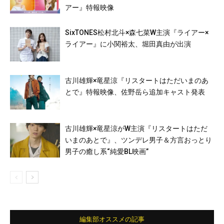
アー』特報映像
SixTONES松村北斗×森七菜W主演『ライアー×
ライアー』に小関裕太、堀田真由が出演
古川雄輝×竜星涼『リスタートはただいまのあ
とで』特報映像、佐野岳ら追加キャスト発表
古川雄輝×竜星涼がW主演『リスタートはただ
いまのあとで』、ツンデレ男子＆方言おっとり
男子の癒し系“純愛BL映画”
編集部オススメの記事