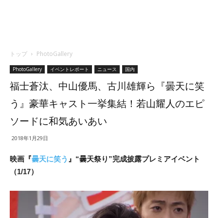
トップ
PhotoGallery
PhotoGallery
イベントレポート
ニュース
国内
福士蒼汰、中山優馬、古川雄輝ら『曇天に笑
う』豪華キャスト一挙集結！若山耀人のエピ
ソードに和気あいあい
2018年1月29日
映画『
曇天に笑う
』“曇天祭り”完成披露プレミアイベント
（1/17）