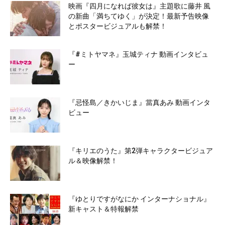
映画『四月になれば彼女は』主題歌に藤井 風
の新曲「満ちてゆく」が決定！最新予告映像
とポスタービジュアルも解禁！
『#ミトヤマネ』玉城ティナ 動画インタビュ
ー
『忌怪島／きかいじま』當真あみ 動画インタ
ビュー
『キリエのうた』第2弾キャラクタービジュア
ル＆映像解禁！
『ゆとりですがなにか インターナショナル』
新キャスト＆特報解禁