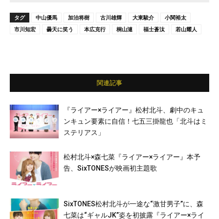
タグ
中山優馬
加治将樹
古川雄輝
大東駿介
小関裕太
市川知宏
曇天に笑う
本広克行
桐山漣
福士蒼汰
若山耀人
関連記事
『ライアー×ライアー』松村北斗、劇中のキュ
ンキュン要素に自信！七五三掛龍也「北斗はミ
ステリアス」
松村北斗×森七菜『ライアー×ライアー』本予
告、SixTONESが映画初主題歌
SixTONES松村北斗が一途な“激甘男子”に、森
七菜は“ギャルJK”姿を初披露『ライアー×ライ