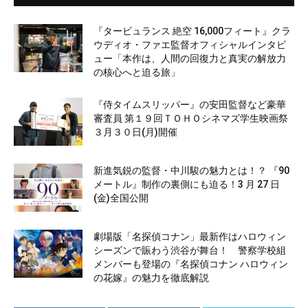
『タービュランス 絶空 16,000フィート』クラ
ウディオ・ファエ監督オフィシャルインタビ
ュー「本作は、人間の回復力と真実の解放力
の核心へと迫る旅」
『侍タイムスリッパー』の安田監督など豪華
審査員 第１９回ＴＯＨＯシネマズ学生映画祭
３月３０日(月)開催
新進気鋭の監督・中川駿の魅力とは！？ 『90
メートル』制作の裏側にも迫る！3 月 27 日
(金)全国公開
劇場版「名探偵コナン」最新作はハロウィン
シーズンで賑わう渋谷が舞台！ 警察学校組
メンバーも登場の『名探偵コナン ハロウィン
の花嫁』の魅力を徹底解説