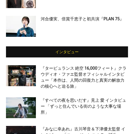
河合優実、倍賞千恵子と初共演『PLAN 75』
インタビュー
『タービュランス 絶空 16,000フィート』クラ
ウディオ・ファエ監督オフィシャルインタビ
ュー「本作は、人間の回復力と真実の解放力
の核心へと迫る旅」
『すべての夜を思いだす』見上 愛 インタビュ
ー 「ずっと住んでいる街のような大事な場
所」
『みなに幸あれ』古川琴音＆下津優太監督 イ