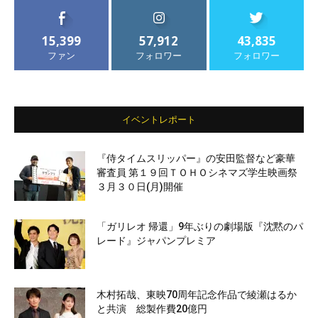
15,399
57,912
43,835
ファン
フォロワー
フォロワー
イベントレポート
『侍タイムスリッパー』の安田監督など豪華
審査員 第１９回ＴＯＨＯシネマズ学生映画祭
３月３０日(月)開催
「ガリレオ 帰還」9年ぶりの劇場版『沈黙のパ
レード』ジャパンプレミア
木村拓哉、東映70周年記念作品で綾瀬はるか
と共演 総製作費20億円