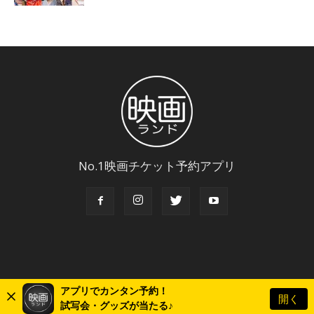
No.1映画チケット予約アプリ
アプリでカンタン予約！
開く
© Copyright 2018 Eigaland, inc. All Rights Reserved.
試写会・グッズが当たる♪