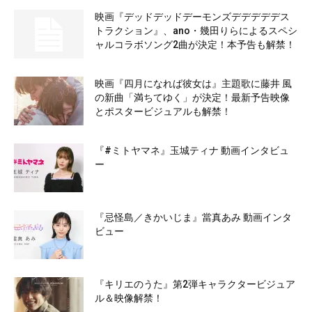
映画『デッドデッドデーモンズデデデデデス
トラクション』、ano・幾田りらによるスペシ
ャルコラボソング2曲が決定！本予告も解禁！
映画『四月になれば彼女は』主題歌に藤井 風
の新曲「満ちてゆく」が決定！最新予告映像
とポスタービジュアルも解禁！
『#ミトヤマネ』玉城ティナ 動画インタビュ
ー
『忌怪島／きかいじま』當真あみ 動画インタ
ビュー
『キリエのうた』第2弾キャラクタービジュア
ル＆映像解禁！