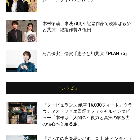
木村拓哉、東映70周年記念作品で綾瀬はるか
と共演 総製作費20億円
河合優実、倍賞千恵子と初共演『PLAN 75』
インタビュー
『タービュランス 絶空 16,000フィート』クラ
ウディオ・ファエ監督オフィシャルインタビ
ュー「本作は、人間の回復力と真実の解放力
の核心へと迫る旅」
『すべての夜を思いだす』見上 愛 インタビュ