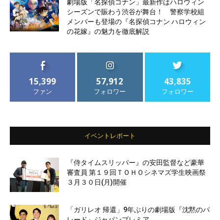
劇場版「名探偵コナン」最新作はハロウィン
シーズンで賑わう渋谷が舞台！ 警察学校組
メンバーも登場の『名探偵コナン ハロウィン
の花嫁』の魅力を徹底解説
15,399
57,912
43,835
ファン
フォロワー
フォロワー
イベントレポート
『侍タイムスリッパー』の安田監督など豪華
審査員 第１９回ＴＯＨＯシネマズ学生映画祭
３月３０日(月)開催
「ガリレオ 帰還」9年ぶりの劇場版『沈黙のパ
レード』ジャパンプレミア