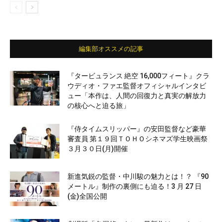
編集部オススメの記事
『タービュランス 絶空 16,000フィート』クラ
ウディオ・ファエ監督オフィシャルインタビ
ュー「本作は、人間の回復力と真実の解放力
の核心へと迫る旅」
『侍タイムスリッパー』の安田監督など豪華
審査員 第１９回ＴＯＨＯシネマズ学生映画祭
３月３０日(月)開催
新進気鋭の監督・中川駿の魅力とは！？ 『90
メートル』制作の裏側にも迫る！3 月 27 日
(金)全国公開