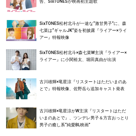
告、SixTONESが映画初主題歌
SixTONES松村北斗が一途な“激甘男子”に、森
七菜は“ギャルJK”姿を初披露『ライアー×ライ
アー』特報映像
SixTONES松村北斗×森七菜W主演『ライアー×
ライアー』に小関裕太、堀田真由が出演
古川雄輝×竜星涼『リスタートはただいまのあ
とで』特報映像、佐野岳ら追加キャスト発表
古川雄輝×竜星涼がW主演『リスタートはただ
いまのあとで』、ツンデレ男子＆方言おっとり
男子の癒し系“純愛BL映画”