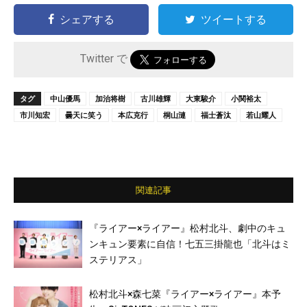
シェアする
ツイートする
Twitter で
タグ
中山優馬
加治将樹
古川雄輝
大東駿介
小関裕太
市川知宏
曇天に笑う
本広克行
桐山漣
福士蒼汰
若山耀人
関連記事
『ライアー×ライアー』松村北斗、劇中のキュ
ンキュン要素に自信！七五三掛龍也「北斗はミ
ステリアス」
松村北斗×森七菜『ライアー×ライアー』本予