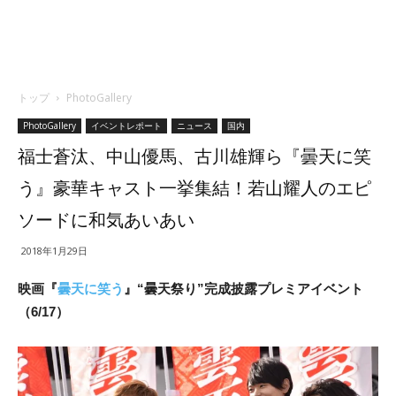
トップ
PhotoGallery
PhotoGallery
イベントレポート
ニュース
国内
福士蒼汰、中山優馬、古川雄輝ら『曇天に笑
う』豪華キャスト一挙集結！若山耀人のエピ
ソードに和気あいあい
2018年1月29日
映画『
曇天に笑う
』“曇天祭り”完成披露プレミアイベント
（6/17）