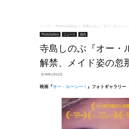
トップ
PhotoGallery
寺島しのぶ『オー・ルーシー
PhotoGallery
ニュース
国内
寺島しのぶ『オー・
解禁、メイド姿の忽
2018年2月22日
映画『
オー・ルーシー！
』フォトギャラリー（1