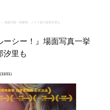
！』場面写真一挙解禁、メイド姿の忽那汐里も
ルーシー！』場面写真一挙
那汐里も
1/11）