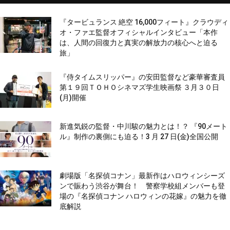
『タービュランス 絶空 16,000フィート』クラウディ
オ・ファエ監督オフィシャルインタビュー「本作
は、人間の回復力と真実の解放力の核心へと迫る
旅」
『侍タイムスリッパー』の安田監督など豪華審査員
第１９回ＴＯＨＯシネマズ学生映画祭 ３月３０日
(月)開催
新進気鋭の監督・中川駿の魅力とは！？ 『90メート
ル』制作の裏側にも迫る！3 月 27 日(金)全国公開
劇場版「名探偵コナン」最新作はハロウィンシーズ
ンで賑わう渋谷が舞台！ 警察学校組メンバーも登
場の『名探偵コナン ハロウィンの花嫁』の魅力を徹
底解説