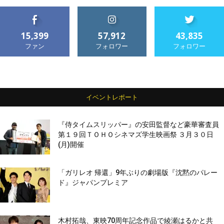
15,399
57,912
43,835
ファン
フォロワー
フォロワー
イベントレポート
『侍タイムスリッパー』の安田監督など豪華審査員
第１９回ＴＯＨＯシネマズ学生映画祭 ３月３０日
(月)開催
「ガリレオ 帰還」9年ぶりの劇場版『沈黙のパレー
ド』ジャパンプレミア
木村拓哉、東映70周年記念作品で綾瀬はるかと共