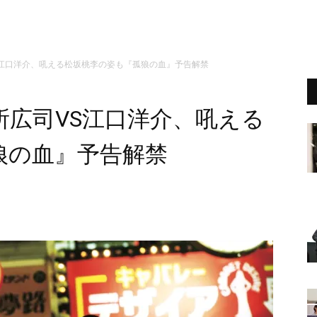
S江口洋介、吼える松坂桃李の姿も『孤狼の血』予告解禁
所広司VS江口洋介、吼える
狼の血』予告解禁