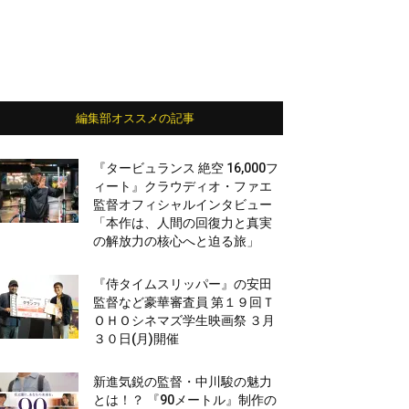
編集部オススメの記事
『タービュランス 絶空 16,000フ
ィート』クラウディオ・ファエ
監督オフィシャルインタビュー
「本作は、人間の回復力と真実
の解放力の核心へと迫る旅」
『侍タイムスリッパー』の安田
監督など豪華審査員 第１９回Ｔ
ＯＨＯシネマズ学生映画祭 ３月
３０日(月)開催
新進気鋭の監督・中川駿の魅力
とは！？ 『90メートル』制作の