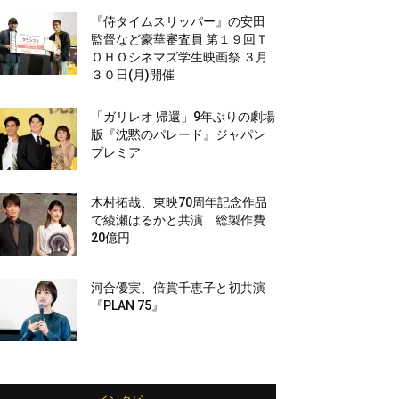
『侍タイムスリッパー』の安田
監督など豪華審査員 第１９回Ｔ
ＯＨＯシネマズ学生映画祭 ３月
３０日(月)開催
「ガリレオ 帰還」9年ぶりの劇場
版『沈黙のパレード』ジャパン
プレミア
木村拓哉、東映70周年記念作品
で綾瀬はるかと共演 総製作費
20億円
河合優実、倍賞千恵子と初共演
『PLAN 75』