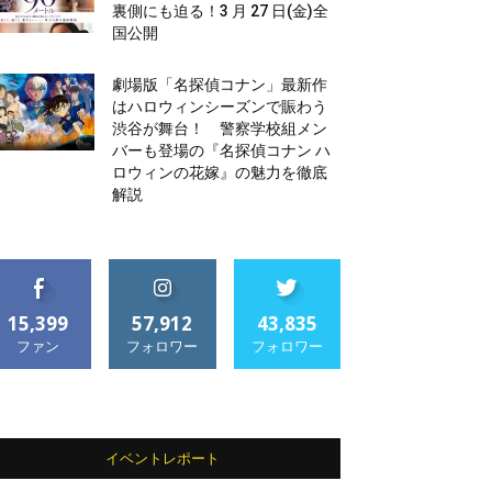
裏側にも迫る！3 月 27 日(金)全
国公開
劇場版「名探偵コナン」最新作
はハロウィンシーズンで賑わう
渋谷が舞台！ 警察学校組メン
バーも登場の『名探偵コナン ハ
ロウィンの花嫁』の魅力を徹底
解説
15,399
57,912
43,835
ファン
フォロワー
フォロワー
イベントレポート