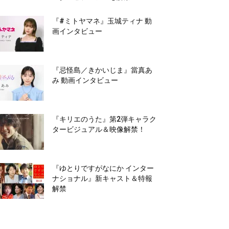
『#ミトヤマネ』玉城ティナ 動
画インタビュー
『忌怪島／きかいじま』當真あ
み 動画インタビュー
『キリエのうた』第2弾キャラク
タービジュアル＆映像解禁！
『ゆとりですがなにか インター
ナショナル』新キャスト＆特報
解禁