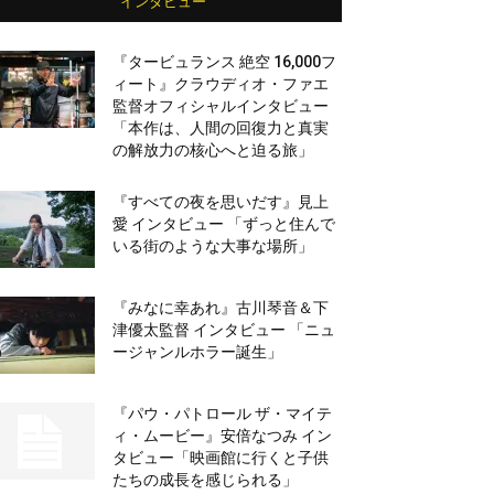
インタビュー
『タービュランス 絶空 16,000フ
ィート』クラウディオ・ファエ
監督オフィシャルインタビュー
「本作は、人間の回復力と真実
の解放力の核心へと迫る旅」
『すべての夜を思いだす』見上
愛 インタビュー 「ずっと住んで
いる街のような大事な場所」
『みなに幸あれ』古川琴音＆下
津優太監督 インタビュー 「ニュ
ージャンルホラー誕生」
『パウ・パトロール ザ・マイテ
ィ・ムービー』安倍なつみ イン
タビュー「映画館に行くと子供
たちの成長を感じられる」