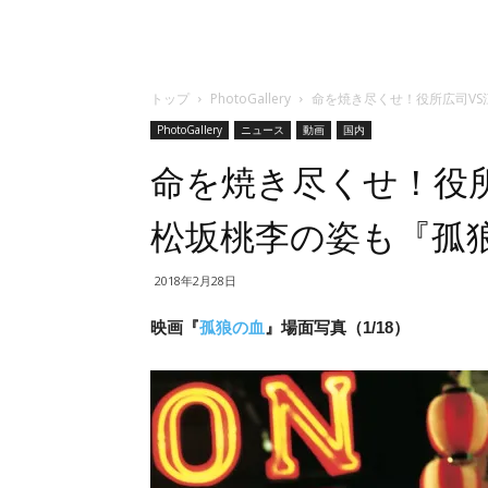
トップ
PhotoGallery
命を焼き尽くせ！役所広司V
PhotoGallery
ニュース
動画
国内
命を焼き尽くせ！役
松坂桃李の姿も『孤
2018年2月28日
映画『
孤狼の血
』場面写真（1/18）