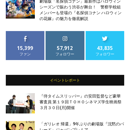
劇場版「名探偵コナン」最新作はハロウィン
シーズンで賑わう渋谷が舞台！ 警察学校組
メンバーも登場の『名探偵コナン ハロウィン
の花嫁』の魅力を徹底解説
15,399
57,912
43,835
ファン
フォロワー
フォロワー
イベントレポート
『侍タイムスリッパー』の安田監督など豪華
審査員 第１９回ＴＯＨＯシネマズ学生映画祭
３月３０日(月)開催
「ガリレオ 帰還」9年ぶりの劇場版『沈黙のパ
レード』ジャパンプレミア