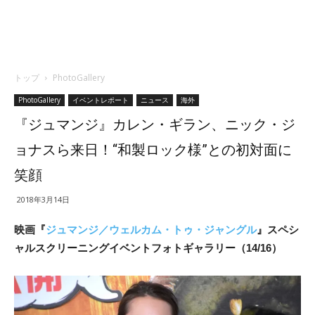
トップ
PhotoGallery
PhotoGallery
イベントレポート
ニュース
海外
『ジュマンジ』カレン・ギラン、ニック・ジ
ョナスら来日！“和製ロック様”との初対面に
笑顔
2018年3月14日
映画『
ジュマンジ／ウェルカム・トゥ・ジャングル
』スペシ
ャルス
クリーニングイベントフォトギャラリー（14/16）