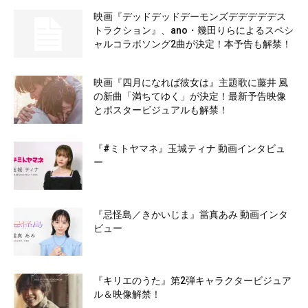
映画『デッドデッドデーモンズデデデデデス
トラクション』、ano・幾田りらによるスペシ
ャルコラボソング2曲が決定！本予告も解禁！
映画『四月になれば彼女は』主題歌に藤井 風
の新曲「満ちてゆく」が決定！最新予告映像
とポスタービジュアルも解禁！
『#ミトヤマネ』玉城ティナ 動画インタビュ
ー
『忌怪島／きかいじま』當真あみ 動画インタ
ビュー
『キリエのうた』第2弾キャラクタービジュア
ル＆映像解禁！