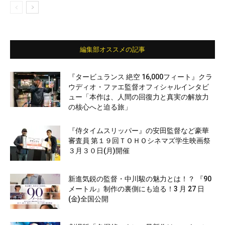
編集部オススメの記事
『タービュランス 絶空 16,000フィート』クラ
ウディオ・ファエ監督オフィシャルインタビ
ュー「本作は、人間の回復力と真実の解放力
の核心へと迫る旅」
『侍タイムスリッパー』の安田監督など豪華
審査員 第１９回ＴＯＨＯシネマズ学生映画祭
３月３０日(月)開催
新進気鋭の監督・中川駿の魅力とは！？ 『90
メートル』制作の裏側にも迫る！3 月 27 日
(金)全国公開