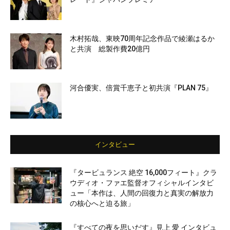
木村拓哉、東映70周年記念作品で綾瀬はるか
と共演 総製作費20億円
河合優実、倍賞千恵子と初共演『PLAN 75』
インタビュー
『タービュランス 絶空 16,000フィート』クラ
ウディオ・ファエ監督オフィシャルインタビ
ュー「本作は、人間の回復力と真実の解放力
の核心へと迫る旅」
『すべての夜を思いだす』見上 愛 インタビュ