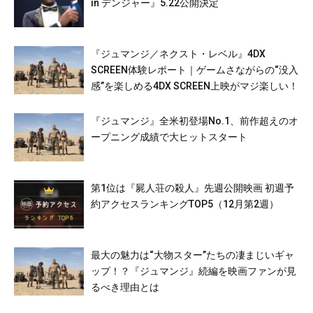
in デンジャー』5.22公開決定
『ジュマンジ／ネクスト・レベル』4DX
SCREEN体験レポート｜ゲームさながらの“没入
感”を楽しめる4DX SCREEN上映がマジ楽しい！
『ジュマンジ』全米初登場No.1、前作超えのオ
ープニング成績で大ヒットスタート
第1位は『屍人荘の殺人』先週公開映画 初週予
約アクセスランキングTOP5（12月第2週）
最大の魅力は“大物スター”たちの凄まじいギャ
ップ！？『ジュマンジ』続編を映画ファンが見
るべき理由とは