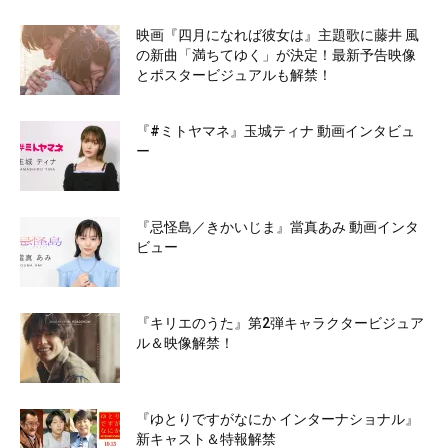
映画『四月になれば彼女は』主題歌に藤井 風
の新曲「満ちてゆく」が決定！最新予告映像
とポスタービジュアルも解禁！
『#ミトヤマネ』玉城ティナ 動画インタビュ
ー
『忌怪島／きかいじま』當真あみ 動画インタ
ビュー
『キリエのうた』第2弾キャラクタービジュア
ル＆映像解禁！
『ゆとりですがなにか インターナショナル』
新キャスト＆特報解禁