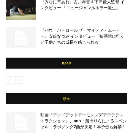
『みなに幸あれ』古川琴音＆下津優太監督 イ
ンタビュー 「ニュージャンルホラー誕生」
『パウ・パトロール ザ・マイティ・ムービ
ー』安倍なつみ インタビュー「映画館に行く
と子供たちの成長を感じられる」
IMAX
動画
映画『デッドデッドデーモンズデデデデデス
トラクション』、ano・幾田りらによるスペシ
ャルコラボソング2曲が決定！本予告も解禁！