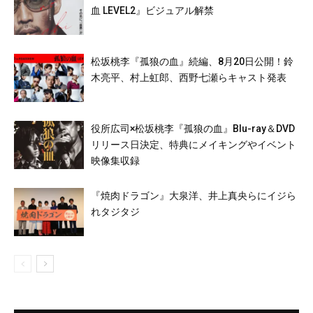
血 LEVEL2』ビジュアル解禁
松坂桃李『孤狼の血』続編、8月20日公開！鈴
木亮平、村上虹郎、西野七瀬らキャスト発表
役所広司×松坂桃李『孤狼の血』Blu-ray＆DVD
リリース日決定、特典にメイキングやイベント
映像集収録
『焼肉ドラゴン』大泉洋、井上真央らにイジら
れタジタジ