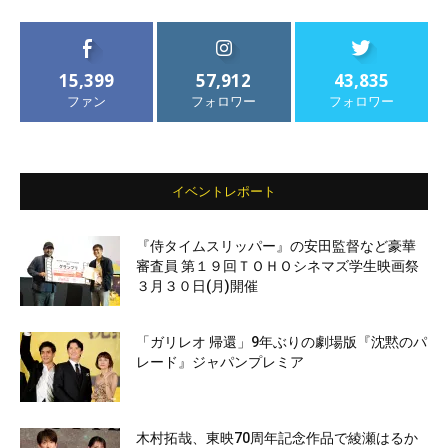
15,399
57,912
43,835
ファン
フォロワー
フォロワー
イベントレポート
『侍タイムスリッパー』の安田監督など豪華
審査員 第１９回ＴＯＨＯシネマズ学生映画祭
３月３０日(月)開催
「ガリレオ 帰還」9年ぶりの劇場版『沈黙のパ
レード』ジャパンプレミア
木村拓哉、東映70周年記念作品で綾瀬はるか