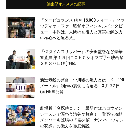
編集部オススメの記事
『タービュランス 絶空 16,000フィート』クラ
ウディオ・ファエ監督オフィシャルインタビ
ュー「本作は、人間の回復力と真実の解放力
の核心へと迫る旅」
『侍タイムスリッパー』の安田監督など豪華
審査員 第１９回ＴＯＨＯシネマズ学生映画祭
３月３０日(月)開催
新進気鋭の監督・中川駿の魅力とは！？ 『90
メートル』制作の裏側にも迫る！3 月 27 日
(金)全国公開
劇場版「名探偵コナン」最新作はハロウィン
シーズンで賑わう渋谷が舞台！ 警察学校組
メンバーも登場の『名探偵コナン ハロウィン
の花嫁』の魅力を徹底解説