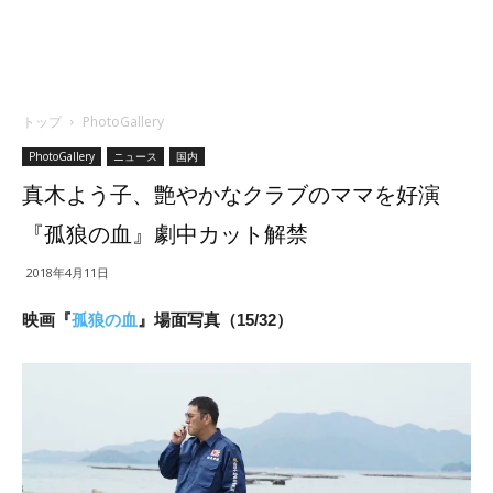
トップ
PhotoGallery
PhotoGallery
ニュース
国内
真木よう子、艶やかなクラブのママを好演
『孤狼の血』劇中カット解禁
2018年4月11日
映画『
孤狼の血
』場面写真（15/32）