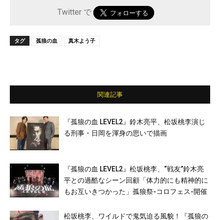
Twitter で
タグ
孤狼の血
真木よう子
関連記事
『孤狼の血 LEVEL2』鈴木亮平、松坂桃李演じ
る刑事・日岡を渾身の思いで描画
『孤狼の血 LEVEL2』松坂桃李、“戦友”鈴木亮
平との過酷なシーン回顧「体力的にも精神的に
もお互いきつかった」孤狼祭-コロフェス-開催
松坂桃李、ワイルドで鬼気迫る風貌！『孤狼の