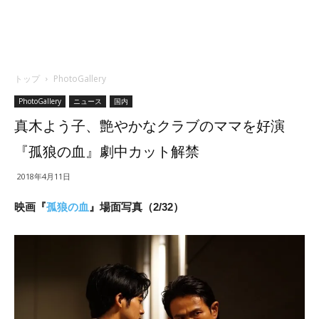
トップ
PhotoGallery
PhotoGallery
ニュース
国内
真木よう子、艶やかなクラブのママを好演
『孤狼の血』劇中カット解禁
2018年4月11日
映画『
孤狼の血
』場面写真（2/32）