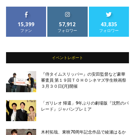
15,399
57,912
43,835
ファン
フォロワー
フォロワー
イベントレポート
『侍タイムスリッパー』の安田監督など豪華
審査員 第１９回ＴＯＨＯシネマズ学生映画祭
３月３０日(月)開催
「ガリレオ 帰還」9年ぶりの劇場版『沈黙のパ
レード』ジャパンプレミア
木村拓哉、東映70周年記念作品で綾瀬はるか