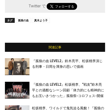
Twitter で
タグ
孤狼の血
真木よう子
関連記事
『孤狼の血 LEVEL2』鈴木亮平、松坂桃李演じ
る刑事・日岡を渾身の思いで描画
『孤狼の血 LEVEL2』松坂桃李、“戦友”鈴木亮
平との過酷なシーン回顧「体力的にも精神的に
もお互いきつかった」孤狼祭-コロフェス-開催
松坂桃李、ワイルドで鬼気迫る風貌！『孤狼の