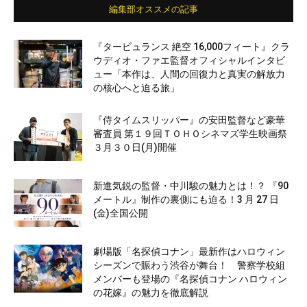
編集部オススメの記事
『タービュランス 絶空 16,000フィート』クラ
ウディオ・ファエ監督オフィシャルインタビ
ュー「本作は、人間の回復力と真実の解放力
の核心へと迫る旅」
『侍タイムスリッパー』の安田監督など豪華
審査員 第１９回ＴＯＨＯシネマズ学生映画祭
３月３０日(月)開催
新進気鋭の監督・中川駿の魅力とは！？ 『90
メートル』制作の裏側にも迫る！3 月 27 日
(金)全国公開
劇場版「名探偵コナン」最新作はハロウィン
シーズンで賑わう渋谷が舞台！ 警察学校組
メンバーも登場の『名探偵コナン ハロウィン
の花嫁』の魅力を徹底解説