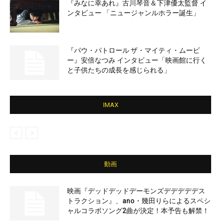
『みなに幸あれ』古川琴音＆下津優太監督 イ
ンタビュー 「ニュージャンルホラー誕生」
『パウ・パトロール ザ・マイティ・ムービ
ー』安倍なつみ インタビュー「映画館に行く
と子供たちの成長を感じられる」
IMAX
動画
映画『デッドデッドデーモンズデデデデデス
トラクション』、ano・幾田りらによるスペシ
ャルコラボソング2曲が決定！本予告も解禁！