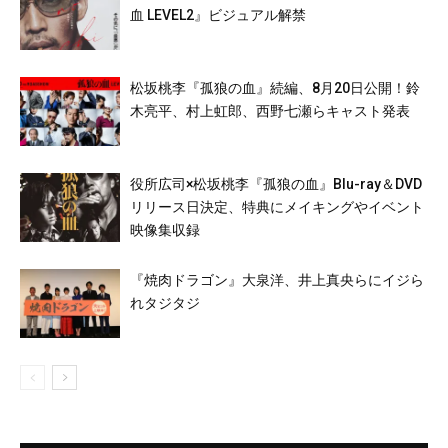
血 LEVEL2』ビジュアル解禁
松坂桃李『孤狼の血』続編、8月20日公開！鈴
木亮平、村上虹郎、西野七瀬らキャスト発表
役所広司×松坂桃李『孤狼の血』Blu-ray＆DVD
リリース日決定、特典にメイキングやイベント
映像集収録
『焼肉ドラゴン』大泉洋、井上真央らにイジら
れタジタジ