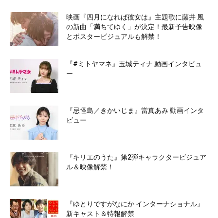
映画『四月になれば彼女は』主題歌に藤井 風
の新曲「満ちてゆく」が決定！最新予告映像
とポスタービジュアルも解禁！
『#ミトヤマネ』玉城ティナ 動画インタビュ
ー
『忌怪島／きかいじま』當真あみ 動画インタ
ビュー
『キリエのうた』第2弾キャラクタービジュア
ル＆映像解禁！
『ゆとりですがなにか インターナショナル』
新キャスト＆特報解禁