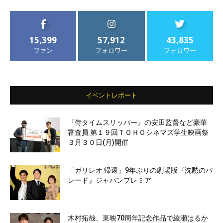
15,399
57,912
43,835
ファン
フォロワー
フォロワー
イベントレポート
『侍タイムスリッパー』の安田監督など豪華
審査員 第１９回ＴＯＨＯシネマズ学生映画祭
３月３０日(月)開催
「ガリレオ 帰還」9年ぶりの劇場版『沈黙のパ
レード』ジャパンプレミア
木村拓哉、東映70周年記念作品で綾瀬はるか