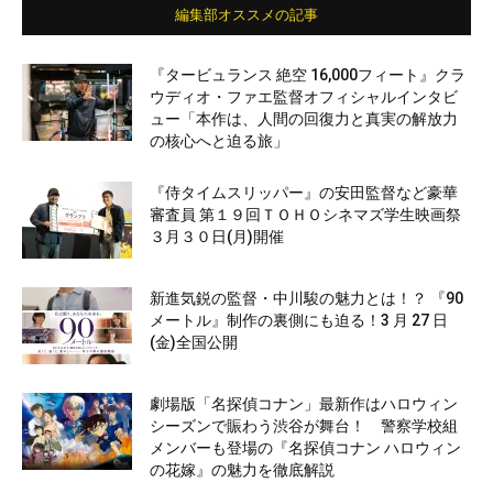
編集部オススメの記事
『タービュランス 絶空 16,000フィート』クラ
ウディオ・ファエ監督オフィシャルインタビ
ュー「本作は、人間の回復力と真実の解放力
の核心へと迫る旅」
『侍タイムスリッパー』の安田監督など豪華
審査員 第１９回ＴＯＨＯシネマズ学生映画祭
３月３０日(月)開催
新進気鋭の監督・中川駿の魅力とは！？ 『90
メートル』制作の裏側にも迫る！3 月 27 日
(金)全国公開
劇場版「名探偵コナン」最新作はハロウィン
シーズンで賑わう渋谷が舞台！ 警察学校組
メンバーも登場の『名探偵コナン ハロウィン
の花嫁』の魅力を徹底解説