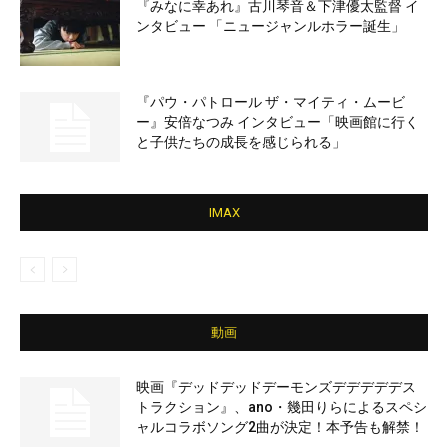
『みなに幸あれ』古川琴音＆下津優太監督 イ
ンタビュー 「ニュージャンルホラー誕生」
『パウ・パトロール ザ・マイティ・ムービ
ー』安倍なつみ インタビュー「映画館に行く
と子供たちの成長を感じられる」
IMAX
動画
映画『デッドデッドデーモンズデデデデデス
トラクション』、ano・幾田りらによるスペシ
ャルコラボソング2曲が決定！本予告も解禁！