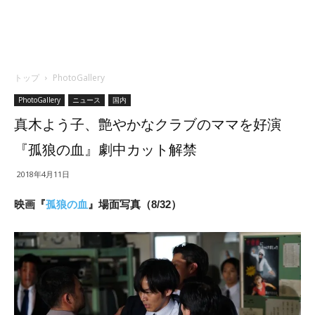
トップ
PhotoGallery
PhotoGallery
ニュース
国内
真木よう子、艶やかなクラブのママを好演
『孤狼の血』劇中カット解禁
2018年4月11日
映画『
孤狼の血
』場面写真（8/32）