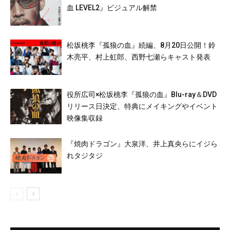
血 LEVEL2』ビジュアル解禁
松坂桃李『孤狼の血』続編、8月20日公開！鈴
木亮平、村上虹郎、西野七瀬らキャスト発表
役所広司×松坂桃李『孤狼の血』Blu-ray＆DVD
リリース日決定、特典にメイキングやイベント
映像集収録
『焼肉ドラゴン』大泉洋、井上真央らにイジら
れタジタジ