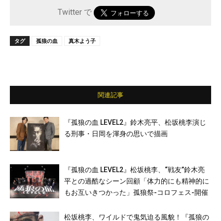
Twitter で
タグ
孤狼の血
真木よう子
関連記事
『孤狼の血 LEVEL2』鈴木亮平、松坂桃李演じ
る刑事・日岡を渾身の思いで描画
『孤狼の血 LEVEL2』松坂桃李、“戦友”鈴木亮
平との過酷なシーン回顧「体力的にも精神的に
もお互いきつかった」孤狼祭-コロフェス-開催
松坂桃李、ワイルドで鬼気迫る風貌！『孤狼の