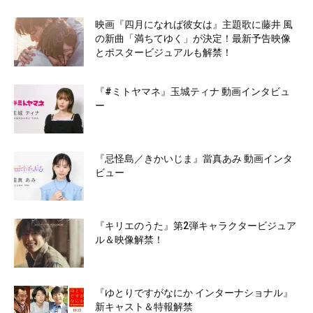
映画『四月になれば彼女は』主題歌に藤井 風
の新曲「満ちてゆく」が決定！最新予告映像
とポスタービジュアルも解禁！
『#ミトヤマネ』玉城ティナ 動画インタビュ
ー
『忌怪島／きかいじま』當真あみ 動画インタ
ビュー
『キリエのうた』第2弾キャラクタービジュア
ル＆映像解禁！
『ゆとりですがなにか インターナショナル』
新キャスト＆特報解禁