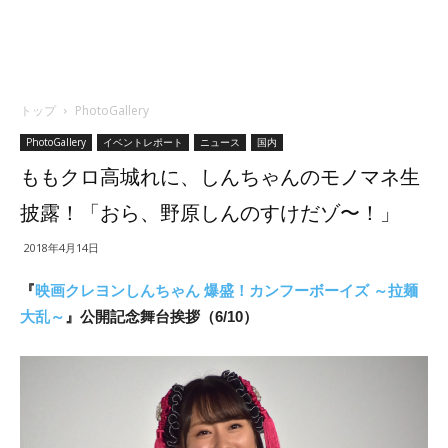
トップ
PhotoGallery
PhotoGallery
イベントレポート
ニュース
国内
ももクロ高城れに、しんちゃんのモノマネ生
披露！「おら、野原しんのすけだゾ〜！」
2018年4月14日
『
映画クレヨンしんちゃん 爆盛！カンフーボーイズ ～拉麺
大乱～
』公開記念舞台挨拶（6/10）