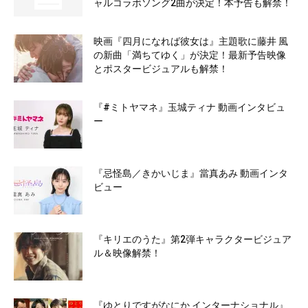
ャルコラボソング2曲が決定！本予告も解禁！
映画『四月になれば彼女は』主題歌に藤井 風
の新曲「満ちてゆく」が決定！最新予告映像
とポスタービジュアルも解禁！
『#ミトヤマネ』玉城ティナ 動画インタビュ
ー
『忌怪島／きかいじま』當真あみ 動画インタ
ビュー
『キリエのうた』第2弾キャラクタービジュア
ル＆映像解禁！
『ゆとりですがなにか インターナショナル』