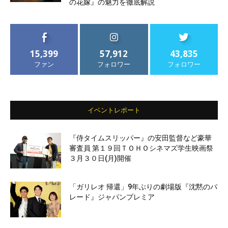
の花嫁』の魅力を徹底解説
15,399
57,912
43,835
ファン
フォロワー
フォロワー
イベントレポート
『侍タイムスリッパー』の安田監督など豪華
審査員 第１９回ＴＯＨＯシネマズ学生映画祭
３月３０日(月)開催
「ガリレオ 帰還」9年ぶりの劇場版『沈黙のパ
レード』ジャパンプレミア