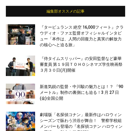
編集部オススメの記事
『タービュランス 絶空 16,000フィート』クラ
ウディオ・ファエ監督オフィシャルインタビ
ュー「本作は、人間の回復力と真実の解放力
の核心へと迫る旅」
『侍タイムスリッパー』の安田監督など豪華
審査員 第１９回ＴＯＨＯシネマズ学生映画祭
３月３０日(月)開催
新進気鋭の監督・中川駿の魅力とは！？ 『90
メートル』制作の裏側にも迫る！3 月 27 日
(金)全国公開
劇場版「名探偵コナン」最新作はハロウィン
シーズンで賑わう渋谷が舞台！ 警察学校組
メンバーも登場の『名探偵コナン ハロウィン