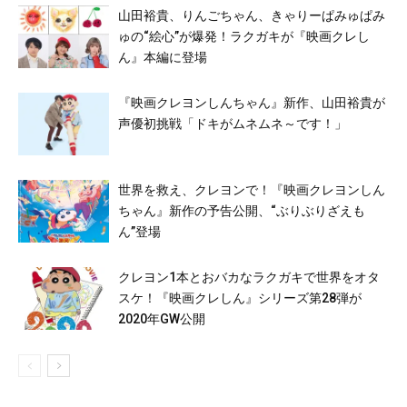
山田裕貴、りんごちゃん、きゃりーぱみゅぱみ
ゅの“絵心”が爆発！ラクガキが『映画クレし
ん』本編に登場
『映画クレヨンしんちゃん』新作、山田裕貴が
声優初挑戦「ドキがムネムネ～です！」
世界を救え、クレヨンで！『映画クレヨンしん
ちゃん』新作の予告公開、“ぶりぶりざえも
ん”登場
クレヨン1本とおバカなラクガキで世界をオタ
スケ！『映画クレしん』シリーズ第28弾が
2020年GW公開