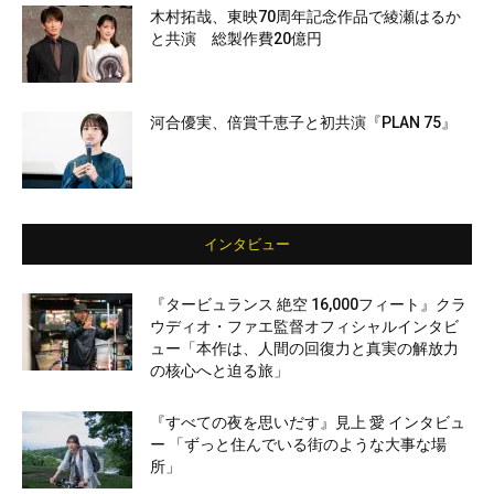
木村拓哉、東映70周年記念作品で綾瀬はるか
と共演 総製作費20億円
河合優実、倍賞千恵子と初共演『PLAN 75』
インタビュー
『タービュランス 絶空 16,000フィート』クラ
ウディオ・ファエ監督オフィシャルインタビ
ュー「本作は、人間の回復力と真実の解放力
の核心へと迫る旅」
『すべての夜を思いだす』見上 愛 インタビュ
ー 「ずっと住んでいる街のような大事な場
所」