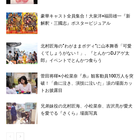
豪華キャスト全員集合！大泉洋×福田雄一『新
解釈・三國志』ポスタービジュアル
北村匠海の“わがままボディ”に山本舞香「可愛
くてしょうがない！」、『とんかつDJアゲ太
郎』イベントでとんかつ食らう
菅田将暉×小松菜奈『糸』観客動員100万人を突
破！「曲に泣き、演技に泣いた」涙の場面カッ
トお披露目
兄弟妹役の北村匠海、小松菜奈、吉沢亮が愛犬
を愛でる『さくら』場面写真