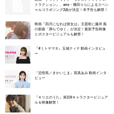
トラクション』、ano・幾田りらによるスペシ
ャルコラボソング2曲が決定！本予告も解禁！
映画『四月になれば彼女は』主題歌に藤井 風
の新曲「満ちてゆく」が決定！最新予告映像
とポスタービジュアルも解禁！
『#ミトヤマネ』玉城ティナ 動画インタビュ
ー
『忌怪島／きかいじま』當真あみ 動画インタ
ビュー
『キリエのうた』第2弾キャラクタービジュア
ル＆映像解禁！