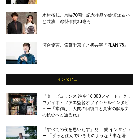
木村拓哉、東映70周年記念作品で綾瀬はるか
と共演 総製作費20億円
河合優実、倍賞千恵子と初共演『PLAN 75』
インタビュー
『タービュランス 絶空 16,000フィート』クラ
ウディオ・ファエ監督オフィシャルインタビ
ュー「本作は、人間の回復力と真実の解放力
の核心へと迫る旅」
『すべての夜を思いだす』見上 愛 インタビュ
ー 「ずっと住んでいる街のような大事な場