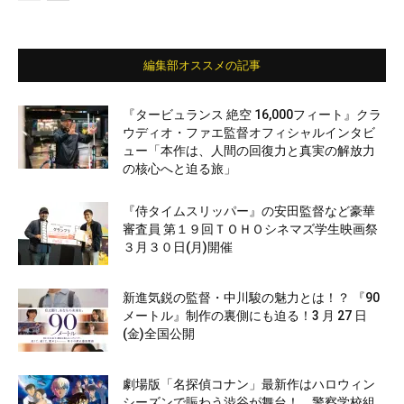
編集部オススメの記事
『タービュランス 絶空 16,000フィート』クラ
ウディオ・ファエ監督オフィシャルインタビ
ュー「本作は、人間の回復力と真実の解放力
の核心へと迫る旅」
『侍タイムスリッパー』の安田監督など豪華
審査員 第１９回ＴＯＨＯシネマズ学生映画祭
３月３０日(月)開催
新進気鋭の監督・中川駿の魅力とは！？ 『90
メートル』制作の裏側にも迫る！3 月 27 日
(金)全国公開
劇場版「名探偵コナン」最新作はハロウィン
シーズンで賑わう渋谷が舞台！ 警察学校組