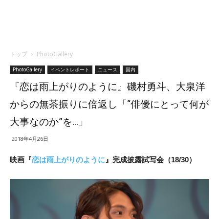
トップ
PhotoGallery
PhotoGallery
イベントレポート
ニュース
国内
『恋は雨上がりのように』磯村勇斗、大泉洋
からの無茶振りに倍返し「“俳優にとって何が
大事なのか”を…」
2018年4月26日
映画『
恋は雨上がりのように
』完成披露試写会（18/30）