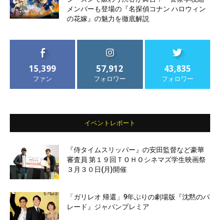
メンバーも登場の『名探偵コナン ハロウィン
の花嫁』の魅力を徹底解説
15,399
57,912
43,835
ファン
フォロワー
フォロワー
イベントレポート
『侍タイムスリッパー』の安田監督など豪華
審査員 第１９回ＴＯＨＯシネマズ学生映画祭
３月３０日(月)開催
「ガリレオ 帰還」9年ぶりの劇場版『沈黙のパ
レード』ジャパンプレミア