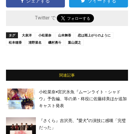
シェアする
ツイートする
Twitter で
タグ
大泉洋
小松菜奈
山本舞香
恋は雨上がりのように
松本穂香
清野菜名
磯村勇斗
葉山奨之
関連記事
小松菜奈×宮沢氷魚『ムーンライト・シャド
ウ』予告編、等の弟・柊役に佐藤緋美ほか追加
キャスト発表
『さくら』吉沢亮、“愛⽝”の演技に感嘆「完璧
だった」