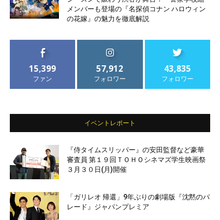
メンバーも登場の『名探偵コナン ハロウィン
の花嫁』の魅力を徹底解説
15,399
57,912
43,835
ファン
フォロワー
フォロワー
イベントレポート
『侍タイムスリッパー』の安田監督など豪華
審査員 第１９回ＴＯＨＯシネマズ学生映画祭
３月３０日(月)開催
「ガリレオ 帰還」9年ぶりの劇場版『沈黙のパ
レード』ジャパンプレミア