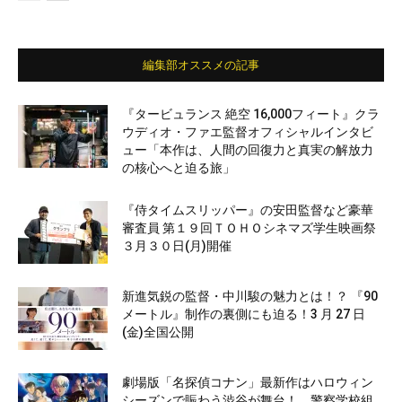
編集部オススメの記事
『タービュランス 絶空 16,000フィート』クラ
ウディオ・ファエ監督オフィシャルインタビ
ュー「本作は、人間の回復力と真実の解放力
の核心へと迫る旅」
『侍タイムスリッパー』の安田監督など豪華
審査員 第１９回ＴＯＨＯシネマズ学生映画祭
３月３０日(月)開催
新進気鋭の監督・中川駿の魅力とは！？ 『90
メートル』制作の裏側にも迫る！3 月 27 日
(金)全国公開
劇場版「名探偵コナン」最新作はハロウィン
シーズンで賑わう渋谷が舞台！ 警察学校組