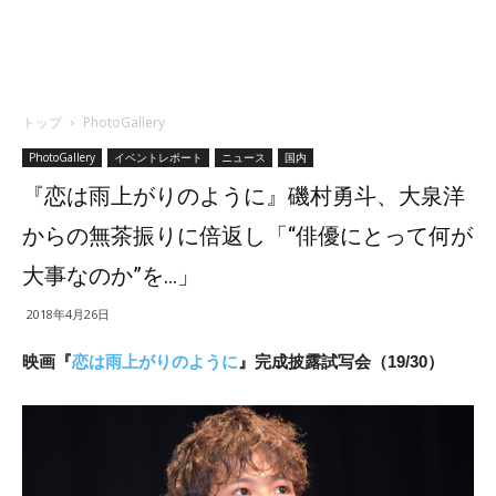
トップ
PhotoGallery
PhotoGallery
イベントレポート
ニュース
国内
『恋は雨上がりのように』磯村勇斗、大泉洋
からの無茶振りに倍返し「“俳優にとって何が
大事なのか”を…」
2018年4月26日
映画『
恋は雨上がりのように
』完成披露試写会（19/30）