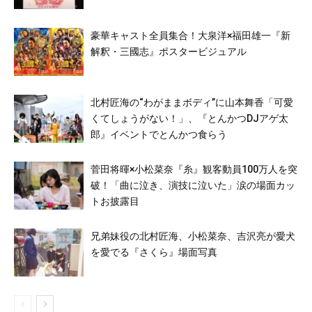
豪華キャスト全員集合！大泉洋×福田雄一『新
解釈・三國志』ポスタービジュアル
北村匠海の“わがままボディ”に山本舞香「可愛
くてしょうがない！」、『とんかつDJアゲ太
郎』イベントでとんかつ食らう
菅田将暉×小松菜奈『糸』観客動員100万人を突
破！「曲に泣き、演技に泣いた」涙の場面カッ
トお披露目
兄弟妹役の北村匠海、小松菜奈、吉沢亮が愛犬
を愛でる『さくら』場面写真