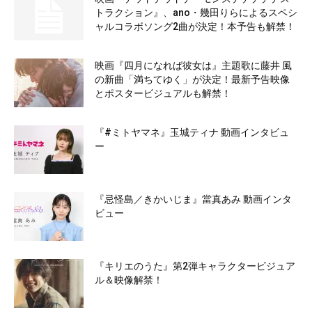
トラクション』、ano・幾田りらによるスペシ
ャルコラボソング2曲が決定！本予告も解禁！
映画『四月になれば彼女は』主題歌に藤井 風
の新曲「満ちてゆく」が決定！最新予告映像
とポスタービジュアルも解禁！
『#ミトヤマネ』玉城ティナ 動画インタビュ
ー
『忌怪島／きかいじま』當真あみ 動画インタ
ビュー
『キリエのうた』第2弾キャラクタービジュア
ル＆映像解禁！