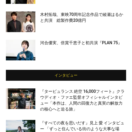
木村拓哉、東映70周年記念作品で綾瀬はるか
と共演 総製作費20億円
河合優実、倍賞千恵子と初共演『PLAN 75』
インタビュー
『タービュランス 絶空 16,000フィート』クラ
ウディオ・ファエ監督オフィシャルインタビ
ュー「本作は、人間の回復力と真実の解放力
の核心へと迫る旅」
『すべての夜を思いだす』見上 愛 インタビュ
ー 「ずっと住んでいる街のような大事な場