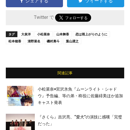
シェアする
ツイートする
Twitter で
タグ
大泉洋
小松菜奈
山本舞香
恋は雨上がりのように
松本穂香
清野菜名
磯村勇斗
葉山奨之
関連記事
小松菜奈×宮沢氷魚『ムーンライト・シャド
ウ』予告編、等の弟・柊役に佐藤緋美ほか追加
キャスト発表
『さくら』吉沢亮、“愛⽝”の演技に感嘆「完璧
だった」