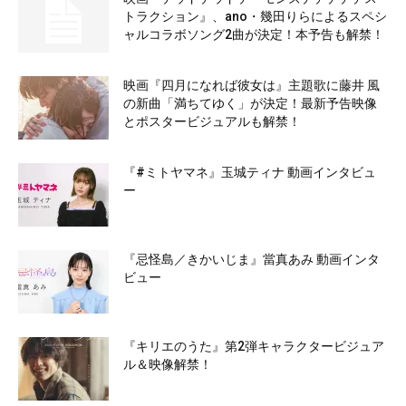
トラクション』、ano・幾田りらによるスペシ
ャルコラボソング2曲が決定！本予告も解禁！
映画『四月になれば彼女は』主題歌に藤井 風
の新曲「満ちてゆく」が決定！最新予告映像
とポスタービジュアルも解禁！
『#ミトヤマネ』玉城ティナ 動画インタビュ
ー
『忌怪島／きかいじま』當真あみ 動画インタ
ビュー
『キリエのうた』第2弾キャラクタービジュア
ル＆映像解禁！