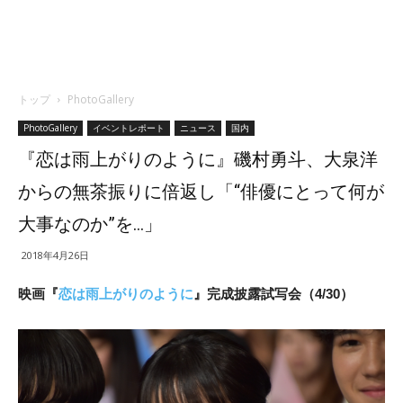
トップ
PhotoGallery
PhotoGallery
イベントレポート
ニュース
国内
『恋は雨上がりのように』磯村勇斗、大泉洋
からの無茶振りに倍返し「“俳優にとって何が
大事なのか”を…」
2018年4月26日
映画『
恋は雨上がりのように
』完成披露試写会（4/30）