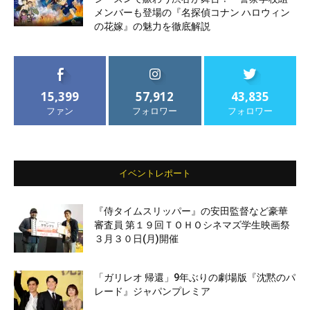
メンバーも登場の『名探偵コナン ハロウィン
の花嫁』の魅力を徹底解説
15,399
57,912
43,835
ファン
フォロワー
フォロワー
イベントレポート
『侍タイムスリッパー』の安田監督など豪華
審査員 第１９回ＴＯＨＯシネマズ学生映画祭
３月３０日(月)開催
「ガリレオ 帰還」9年ぶりの劇場版『沈黙のパ
レード』ジャパンプレミア