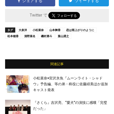
シェアする
ツイートする
Twitter で
タグ
大泉洋
小松菜奈
山本舞香
恋は雨上がりのように
松本穂香
清野菜名
磯村勇斗
葉山奨之
関連記事
小松菜奈×宮沢氷魚『ムーンライト・シャド
ウ』予告編、等の弟・柊役に佐藤緋美ほか追加
キャスト発表
『さくら』吉沢亮、“愛⽝”の演技に感嘆「完璧
だった」