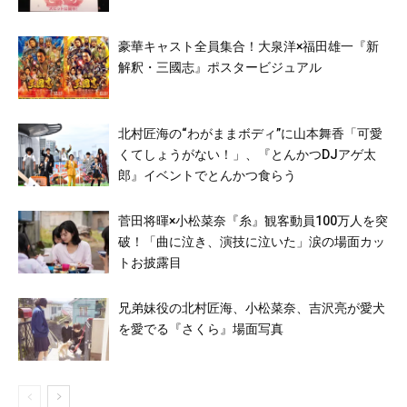
豪華キャスト全員集合！大泉洋×福田雄一『新
解釈・三國志』ポスタービジュアル
北村匠海の“わがままボディ”に山本舞香「可愛
くてしょうがない！」、『とんかつDJアゲ太
郎』イベントでとんかつ食らう
菅田将暉×小松菜奈『糸』観客動員100万人を突
破！「曲に泣き、演技に泣いた」涙の場面カッ
トお披露目
兄弟妹役の北村匠海、小松菜奈、吉沢亮が愛犬
を愛でる『さくら』場面写真