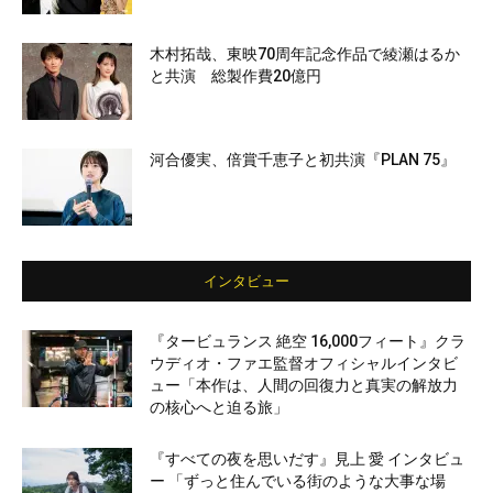
木村拓哉、東映70周年記念作品で綾瀬はるか
と共演 総製作費20億円
河合優実、倍賞千恵子と初共演『PLAN 75』
インタビュー
『タービュランス 絶空 16,000フィート』クラ
ウディオ・ファエ監督オフィシャルインタビ
ュー「本作は、人間の回復力と真実の解放力
の核心へと迫る旅」
『すべての夜を思いだす』見上 愛 インタビュ
ー 「ずっと住んでいる街のような大事な場