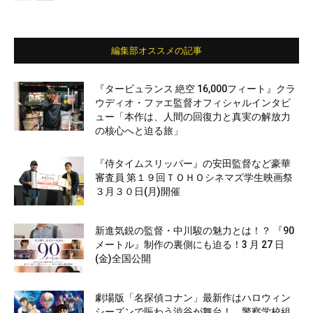
編集部オススメの記事
『タービュランス 絶空 16,000フィート』クラ
ウディオ・ファエ監督オフィシャルインタビ
ュー「本作は、人間の回復力と真実の解放力
の核心へと迫る旅」
『侍タイムスリッパー』の安田監督など豪華
審査員 第１９回ＴＯＨＯシネマズ学生映画祭
３月３０日(月)開催
新進気鋭の監督・中川駿の魅力とは！？ 『90
メートル』制作の裏側にも迫る！3 月 27 日
(金)全国公開
劇場版「名探偵コナン」最新作はハロウィン
シーズンで賑わう渋谷が舞台！ 警察学校組