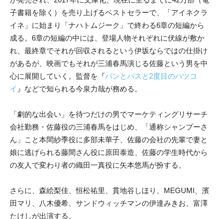
子書籍を除く）を売り上げるベストセラーで、「アイネクラ
イネ」に始まり「ナハトムジーク」で終わる6章の短編から
成る。6章の短編の中には、登場人物それぞれに伏線が敷か
れ、最終章でそれが回収されるという伊坂ならではの仕掛け
があるが、映画でもそれが三浦春馬演じる佐藤という男を中
心に展開していく。監督を『
パンとバスと2度目のハツコ
イ
』などで知られる今泉力哉が務める。
「劇的な出会い」を待つだけの男でマーケティングリサーチ
会社勤務・佐藤役の三浦春馬をはじめ、「通称シャンプーさ
ん」こと本間紗季役に多部未華子、佐藤の会社の先輩で妻と
娘に逃げられる藤間さん役に原田泰造、佐藤の学生時代から
の友人で変わり者の織田一真役に矢本悠馬が扮する。
さらに、森絵梨佳、恒松祐里、貫地谷しほり、MEGUMI、濱
田マリ、八木優希、サンドウィッチマンの伊達みきお、富澤
たけしが出演する。