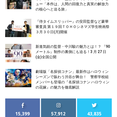
ュー「本作は、人間の回復力と真実の解放力
の核心へと迫る旅」
『侍タイムスリッパー』の安田監督など豪華
審査員 第１９回ＴＯＨＯシネマズ学生映画祭
３月３０日(月)開催
新進気鋭の監督・中川駿の魅力とは！？ 『90
メートル』制作の裏側にも迫る！3 月 27 日
(金)全国公開
劇場版「名探偵コナン」最新作はハロウィン
シーズンで賑わう渋谷が舞台！ 警察学校組
メンバーも登場の『名探偵コナン ハロウィン
の花嫁』の魅力を徹底解説
15,399
57,912
43,835