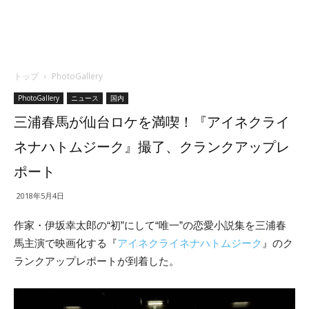
トップ
PhotoGallery
PhotoGallery
ニュース
国内
三浦春馬が仙台ロケを満喫！『アイネクライ
ネナハトムジーク』撮了、クランクアップレ
ポート
2018年5月4日
作家・伊坂幸太郎の“初”にして“唯一”の恋愛小説集を三浦春
馬主演で映画化する『
アイネクライネナハトムジーク
』のク
ランクアップレポートが到着した。