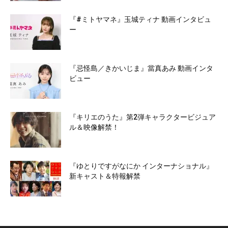
『#ミトヤマネ』玉城ティナ 動画インタビュ
ー
『忌怪島／きかいじま』當真あみ 動画インタ
ビュー
『キリエのうた』第2弾キャラクタービジュア
ル＆映像解禁！
『ゆとりですがなにか インターナショナル』
新キャスト＆特報解禁