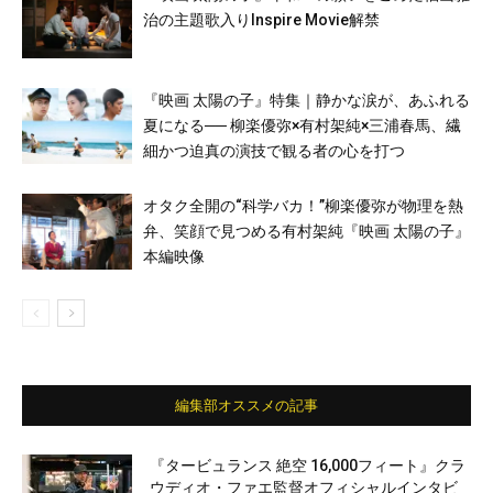
治の主題歌入りInspire Movie解禁
『映画 太陽の子』特集｜静かな涙が、あふれる
夏になる── 柳楽優弥×有村架純×三浦春馬、繊
細かつ迫真の演技で観る者の心を打つ
オタク全開の“科学バカ！”柳楽優弥が物理を熱
弁、笑顔で見つめる有村架純『映画 太陽の子』
本編映像
編集部オススメの記事
『タービュランス 絶空 16,000フィート』クラ
ウディオ・ファエ監督オフィシャルインタビ