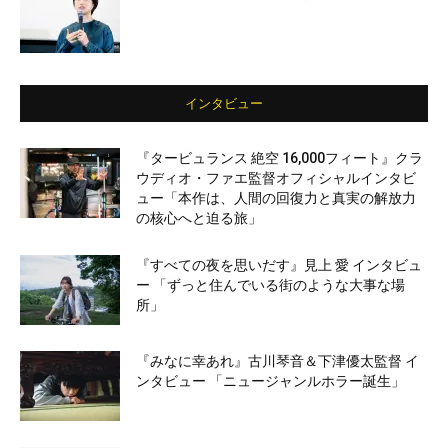
インタビュー
『タービュランス 絶空 16,000フィート』クラ
ウディオ・ファエ監督オフィシャルインタビ
ュー「本作は、人間の回復力と真実の解放力
の核心へと迫る旅」
『すべての夜を思いだす』見上 愛 インタビュ
ー 「ずっと住んでいる街のような大事な場
所」
『みなに幸あれ』古川琴音＆下津優太監督 イ
ンタビュー 「ニュージャンルホラー誕生」