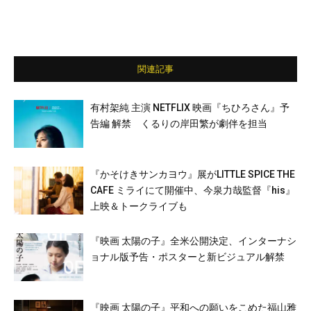
関連記事
有村架純 主演 NETFLIX 映画『ちひろさん』予
告編 解禁 くるりの岸田繁が劇伴を担当
『かそけきサンカヨウ』展がLITTLE SPICE THE
CAFE ミライにて開催中、今泉力哉監督『his』
上映＆トークライブも
『映画 太陽の子』全米公開決定、インターナシ
ョナル版予告・ポスターと新ビジュアル解禁
『映画 太陽の子』平和への願いをこめた福山雅