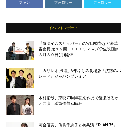
ファン
フォロワー
フォロワー
イベントレポート
『侍タイムスリッパー』の安田監督など豪華
審査員 第１９回ＴＯＨＯシネマズ学生映画祭
３月３０日(月)開催
「ガリレオ 帰還」9年ぶりの劇場版『沈黙のパ
レード』ジャパンプレミア
木村拓哉、東映70周年記念作品で綾瀬はるか
と共演 総製作費20億円
河合優実、倍賞千恵子と初共演『PLAN 75』