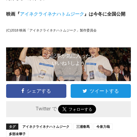
映画『
アイネクライネナハトムジーク
』は今冬に全国公開
(C)2018 映画「アイネクライネナハトムジーク」製作委員会
この記事が気に入ったら
いいね ! しよう
シェアする
ツイートする
Twitter で
タグ
アイネクライネナハトムジーク
三浦春馬
今泉力哉
多部未華子