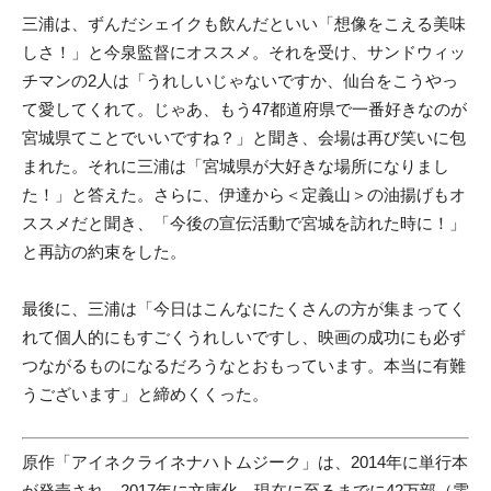
三浦は、ずんだシェイクも飲んだといい「想像をこえる美味
しさ！」と今泉監督にオススメ。それを受け、サンドウィッ
チマンの2人は「うれしいじゃないですか、仙台をこうやっ
て愛してくれて。じゃあ、もう47都道府県で一番好きなのが
宮城県てことでいいですね？」と聞き、会場は再び笑いに包
まれた。それに三浦は「宮城県が大好きな場所になりまし
た！」と答えた。さらに、伊達から＜定義山＞の油揚げもオ
ススメだと聞き、「今後の宣伝活動で宮城を訪れた時に！」
と再訪の約束をした。
最後に、三浦は「今日はこんなにたくさんの方が集まってく
れて個人的にもすごくうれしいですし、映画の成功にも必ず
つながるものになるだろうなとおもっています。本当に有難
うございます」と締めくくった。
原作「アイネクライネナハトムジーク」は、2014年に単行本
が発売され、2017年に文庫化、現在に至るまでに42万部（電