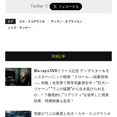
Twitter で
タグ
カヤ・スコデラリオ
ディラン・オブライエン
メイズ・ランナー
関連記事
Blu-ray＆DVDリリース記念 ディザスター＆モ
ンスターパニック映画『クロール ―凶暴領域
―』特集｜全世界で異常気象発生中！“巨大ハ
リケーン” “ワニの猛襲”から生き延びられる
か…！？徹底的に“リアリティ”を追求した視覚
効果、特典映像も必見！
実家がワニの巣窟と化す！カヤ・スコデラリオ