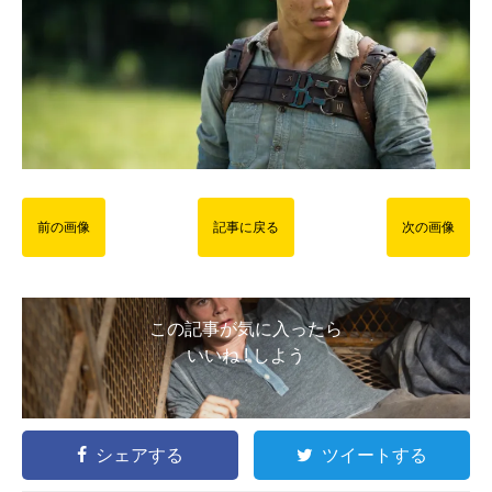
前の画像
記事に戻る
次の画像
この記事が気に入ったら
いいね ! しよう
シェアする
ツイートする