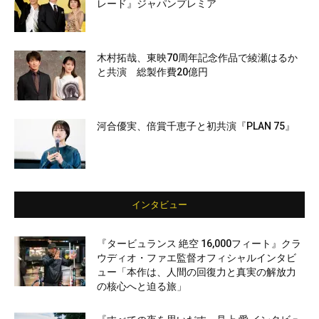
レード』ジャパンプレミア
木村拓哉、東映70周年記念作品で綾瀬はるか
と共演 総製作費20億円
河合優実、倍賞千恵子と初共演『PLAN 75』
インタビュー
『タービュランス 絶空 16,000フィート』クラ
ウディオ・ファエ監督オフィシャルインタビ
ュー「本作は、人間の回復力と真実の解放力
の核心へと迫る旅」