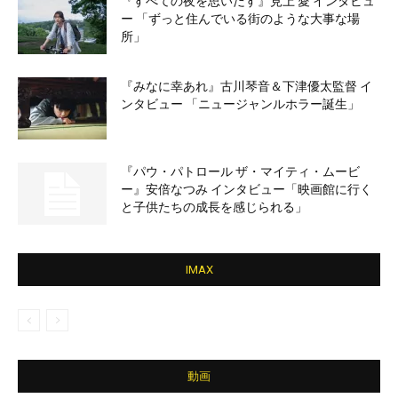
『すべての夜を思いだす』見上 愛 インタビュ
ー 「ずっと住んでいる街のような大事な場
所」
『みなに幸あれ』古川琴音＆下津優太監督 イ
ンタビュー 「ニュージャンルホラー誕生」
『パウ・パトロール ザ・マイティ・ムービ
ー』安倍なつみ インタビュー「映画館に行く
と子供たちの成長を感じられる」
IMAX
動画