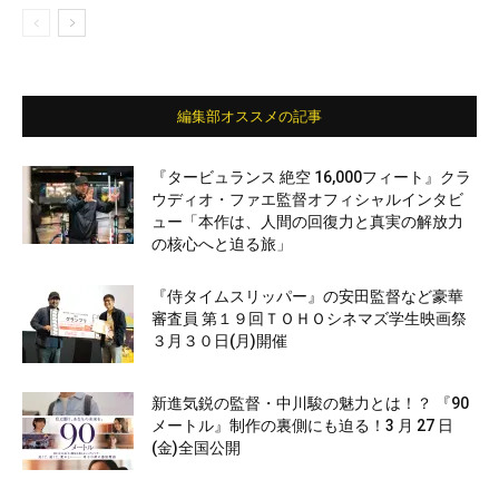
編集部オススメの記事
『タービュランス 絶空 16,000フィート』クラ
ウディオ・ファエ監督オフィシャルインタビ
ュー「本作は、人間の回復力と真実の解放力
の核心へと迫る旅」
『侍タイムスリッパー』の安田監督など豪華
審査員 第１９回ＴＯＨＯシネマズ学生映画祭
３月３０日(月)開催
新進気鋭の監督・中川駿の魅力とは！？ 『90
メートル』制作の裏側にも迫る！3 月 27 日
(金)全国公開