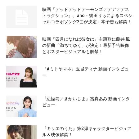
映画『デッドデッドデーモンズデデデデデス
トラクション』、ano・幾田りらによるスペシ
ャルコラボソング2曲が決定！本予告も解禁！
映画『四月になれば彼女は』主題歌に藤井 風
の新曲「満ちてゆく」が決定！最新予告映像
とポスタービジュアルも解禁！
『#ミトヤマネ』玉城ティナ 動画インタビュ
ー
『忌怪島／きかいじま』當真あみ 動画インタ
ビュー
『キリエのうた』第2弾キャラクタービジュア
ル＆映像解禁！