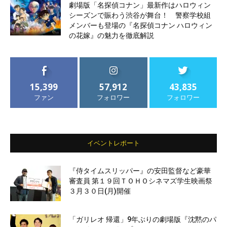
劇場版「名探偵コナン」最新作はハロウィン
シーズンで賑わう渋谷が舞台！ 警察学校組
メンバーも登場の『名探偵コナン ハロウィン
の花嫁』の魅力を徹底解説
15,399
57,912
43,835
ファン
フォロワー
フォロワー
イベントレポート
『侍タイムスリッパー』の安田監督など豪華
審査員 第１９回ＴＯＨＯシネマズ学生映画祭
３月３０日(月)開催
「ガリレオ 帰還」9年ぶりの劇場版『沈黙のパ