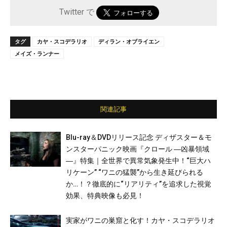
Twitter で
タグ
カヤ・スコデラリオ
ディラン・オブライエン
メイズ・ランナー
関連記事
Blu-ray＆DVDリリース記念 ディザスター＆モ
ンスターパニック映画『クロール ―凶暴領域
―』特集｜全世界で異常気象発生中！“巨大ハ
リケーン” “ワニの猛襲”から生き延びられる
か…！？徹底的に“リアリティ”を追求した視覚
効果、特典映像も必見！
実家がワニの巣窟と化す！カヤ・スコデラリオ