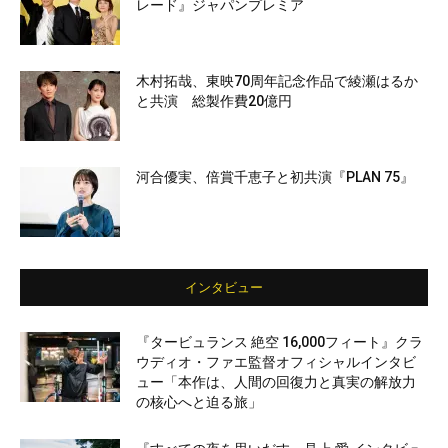
レード』ジャパンプレミア
木村拓哉、東映70周年記念作品で綾瀬はるか
と共演 総製作費20億円
河合優実、倍賞千恵子と初共演『PLAN 75』
インタビュー
『タービュランス 絶空 16,000フィート』クラ
ウディオ・ファエ監督オフィシャルインタビ
ュー「本作は、人間の回復力と真実の解放力
の核心へと迫る旅」