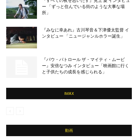
『すべての夜を思いだす』見上 愛 インタビュ
ー 「ずっと住んでいる街のような大事な場
所」
『みなに幸あれ』古川琴音＆下津優太監督 イ
ンタビュー 「ニュージャンルホラー誕生」
『パウ・パトロール ザ・マイティ・ムービ
ー』安倍なつみ インタビュー「映画館に行く
と子供たちの成長を感じられる」
IMAX
動画