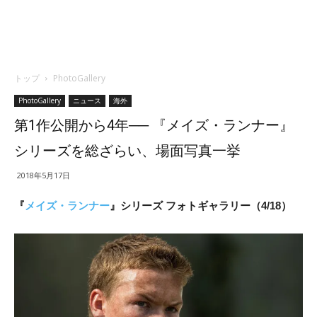
トップ
PhotoGallery
PhotoGallery
ニュース
海外
第1作公開から4年── 『メイズ・ランナー』
シリーズを総ざらい、場面写真一挙
2018年5月17日
『
メイズ・ランナー
』シリーズ フォトギャラリー（4/18）