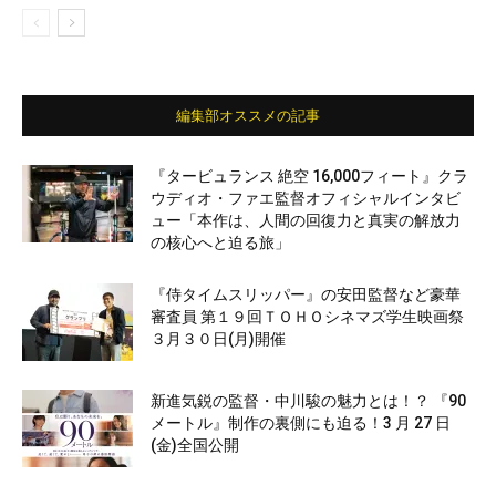
編集部オススメの記事
『タービュランス 絶空 16,000フィート』クラ
ウディオ・ファエ監督オフィシャルインタビ
ュー「本作は、人間の回復力と真実の解放力
の核心へと迫る旅」
『侍タイムスリッパー』の安田監督など豪華
審査員 第１９回ＴＯＨＯシネマズ学生映画祭
３月３０日(月)開催
新進気鋭の監督・中川駿の魅力とは！？ 『90
メートル』制作の裏側にも迫る！3 月 27 日
(金)全国公開