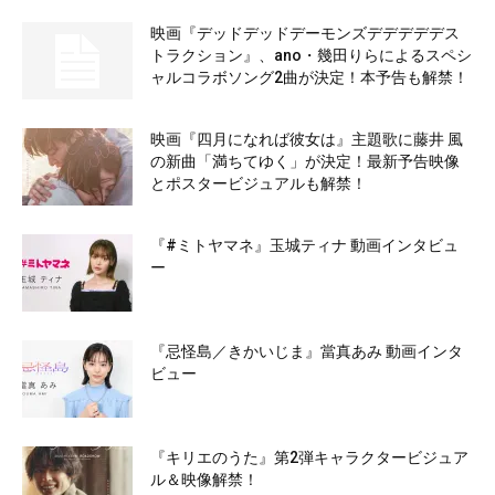
映画『デッドデッドデーモンズデデデデデス
トラクション』、ano・幾田りらによるスペシ
ャルコラボソング2曲が決定！本予告も解禁！
映画『四月になれば彼女は』主題歌に藤井 風
の新曲「満ちてゆく」が決定！最新予告映像
とポスタービジュアルも解禁！
『#ミトヤマネ』玉城ティナ 動画インタビュ
ー
『忌怪島／きかいじま』當真あみ 動画インタ
ビュー
『キリエのうた』第2弾キャラクタービジュア
ル＆映像解禁！