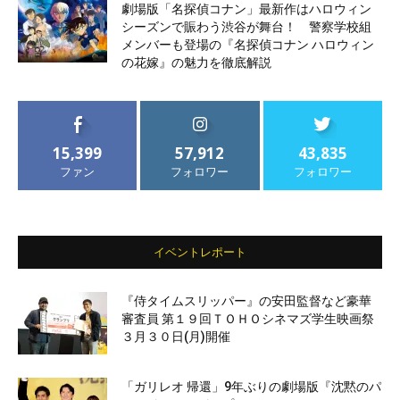
劇場版「名探偵コナン」最新作はハロウィン
シーズンで賑わう渋谷が舞台！ 警察学校組
メンバーも登場の『名探偵コナン ハロウィン
の花嫁』の魅力を徹底解説
15,399
57,912
43,835
ファン
フォロワー
フォロワー
イベントレポート
『侍タイムスリッパー』の安田監督など豪華
審査員 第１９回ＴＯＨＯシネマズ学生映画祭
３月３０日(月)開催
「ガリレオ 帰還」9年ぶりの劇場版『沈黙のパ