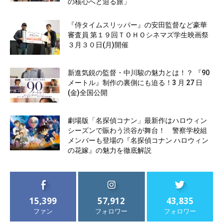
の核心へと迫る旅」
『侍タイムスリッパー』の安田監督など豪華
審査員 第１９回ＴＯＨＯシネマズ学生映画祭
３月３０日(月)開催
新進気鋭の監督・中川駿の魅力とは！？ 『90
メートル』制作の裏側にも迫る！3 月 27 日
(金)全国公開
劇場版「名探偵コナン」最新作はハロウィン
シーズンで賑わう渋谷が舞台！ 警察学校組
メンバーも登場の『名探偵コナン ハロウィン
の花嫁』の魅力を徹底解説
15,399
57,912
43,835
ファン
フォロワー
フォロワー