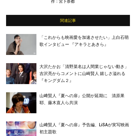
作：宮下奈都
ほか
関連記事
「これからも映画愛を加速させたい」上白石萌
歌インタビュー 『アキラとあきら』
大沢たかお「清野菜名は人間業じゃない動き」
吉沢亮からコメントに山崎賢人 嬉しさ溢れる
『キングダム２』
山﨑賢人『夏への扉』公開が延期に 清原果
耶、藤木直人ら共演
山﨑賢人『夏への扉』予告編、LiSAが実写映画
初主題歌