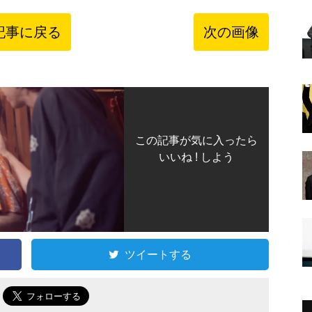
記事に戻る
次の画像
この記事が気に入ったら
いいね ! しよう
ツイートする
で