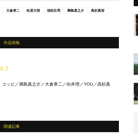
大倉孝二
松居大悟
池松壮亮
満島真之介
高杉真宙
作品情報
4.3
・コッピ／満島真之介／大倉孝二／向井理／YOU／高杉真
関連記事