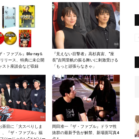
・ファブル』Blu-ray＆
『見えない目撃者』高杉真宙、“座
.25リリース、特典に未公開
長”吉岡里帆の振る舞いに刺激受ける
ャスト座談会など収録
「もっと頑張らなきゃ」
お茶目に「大スベりしま
岡田准一『ザ・ファブル』ドラマ性
」、『ザ・ファブル』福
抜群の最新予告が解禁、新場面写真4
“フツーじゃない”エピソー
点も