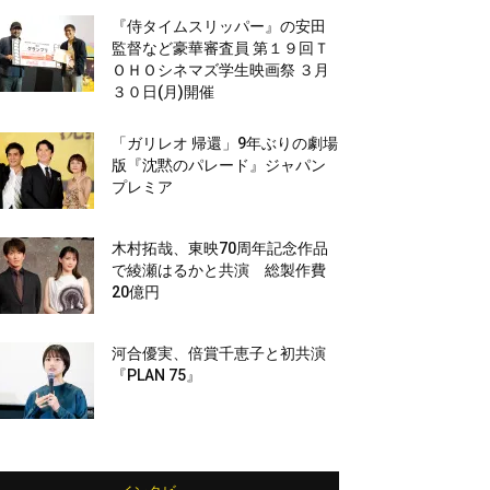
『侍タイムスリッパー』の安田
監督など豪華審査員 第１９回Ｔ
ＯＨＯシネマズ学生映画祭 ３月
３０日(月)開催
「ガリレオ 帰還」9年ぶりの劇場
版『沈黙のパレード』ジャパン
プレミア
木村拓哉、東映70周年記念作品
で綾瀬はるかと共演 総製作費
20億円
河合優実、倍賞千恵子と初共演
『PLAN 75』