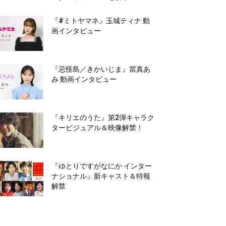
『#ミトヤマネ』玉城ティナ 動
画インタビュー
『忌怪島／きかいじま』當真あ
み 動画インタビュー
『キリエのうた』第2弾キャラク
タービジュアル＆映像解禁！
『ゆとりですがなにか インター
ナショナル』新キャスト＆特報
解禁