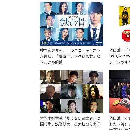
神木隆之介らオールスターキャスト
岡田准一『ザ
が集結、「連続ドラマW 鉄の骨」ビ
DVDが12
ジュアル解禁
シーンやキ
吉岡里帆主演『見えない目撃者』に
岡田准一が
國村隼、浅香航大、松大航也ら出演
した（笑）
士蒼汰らが