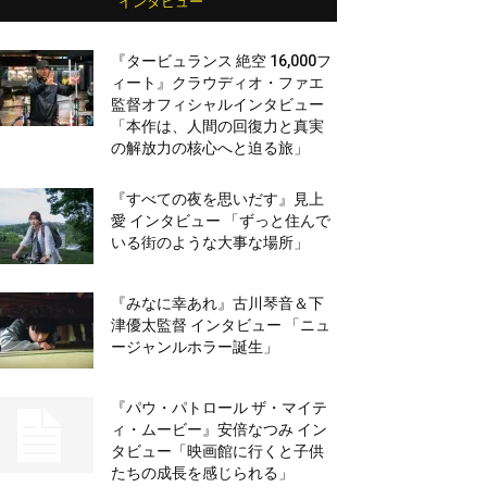
インタビュー
『タービュランス 絶空 16,000フ
ィート』クラウディオ・ファエ
監督オフィシャルインタビュー
「本作は、人間の回復力と真実
の解放力の核心へと迫る旅」
『すべての夜を思いだす』見上
愛 インタビュー 「ずっと住んで
いる街のような大事な場所」
『みなに幸あれ』古川琴音＆下
津優太監督 インタビュー 「ニュ
ージャンルホラー誕生」
『パウ・パトロール ザ・マイテ
ィ・ムービー』安倍なつみ イン
タビュー「映画館に行くと子供
たちの成長を感じられる」