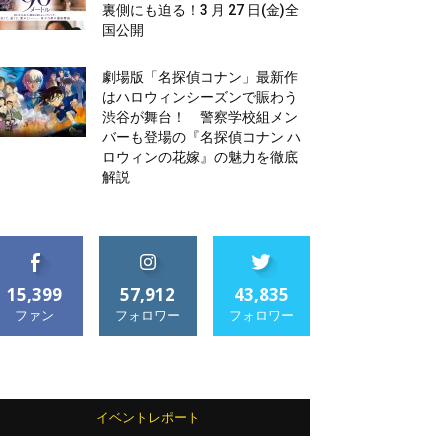
裏側にも迫る！3 月 27 日(金)全
国公開
劇場版「名探偵コナン」最新作
はハロウィンシーズンで賑わう
渋谷が舞台！ 警察学校組メン
バーも登場の『名探偵コナン ハ
ロウィンの花嫁』の魅力を徹底
解説
15,399
57,912
43,835
ファン
フォロワー
フォロワー
イベントレポート