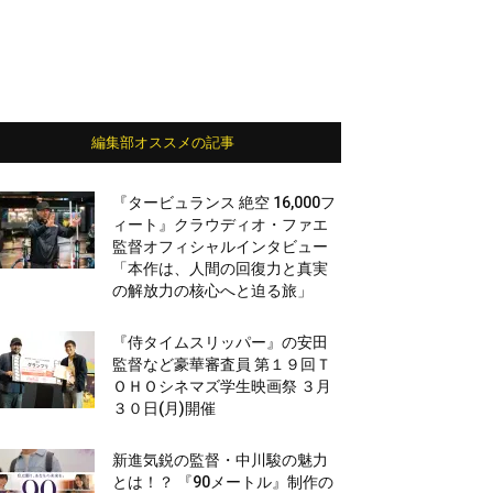
編集部オススメの記事
『タービュランス 絶空 16,000フ
ィート』クラウディオ・ファエ
監督オフィシャルインタビュー
「本作は、人間の回復力と真実
の解放力の核心へと迫る旅」
『侍タイムスリッパー』の安田
監督など豪華審査員 第１９回Ｔ
ＯＨＯシネマズ学生映画祭 ３月
３０日(月)開催
新進気鋭の監督・中川駿の魅力
とは！？ 『90メートル』制作の