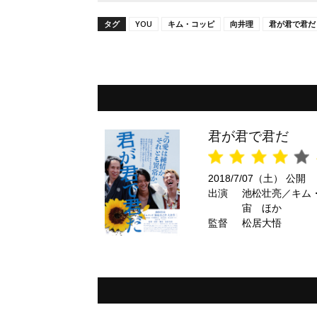
タグ
YOU
キム・コッピ
向井理
君が君で君だ
君が君で君だ
2018/7/07（土） 公開
出演
池松壮亮／キム
宙 ほか
監督
松居大悟