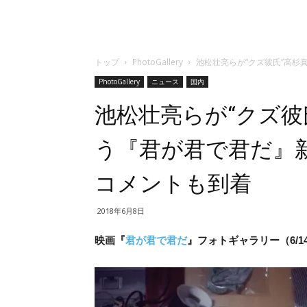
トップ
PhotoGallery
池松壮亮らが“クズ彼氏”高
PhotoGallery
ニュース
国内
池松壮亮らが“クズ彼
う『君が君で君だ』
コメントも到着
2018年6月8日
映画『
君が君で君だ
』フォトギャラリー（6/1