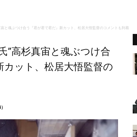
杉真宙と魂ぶつけ合う『君が君で君だ』新カット、松居大悟監督のコメントも到着
氏”高杉真宙と魂ぶつけ合
新カット、松居大悟監督の
4）