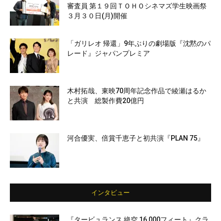
審査員 第１９回ＴＯＨＯシネマズ学生映画祭
３月３０日(月)開催
「ガリレオ 帰還」9年ぶりの劇場版『沈黙のパ
レード』ジャパンプレミア
木村拓哉、東映70周年記念作品で綾瀬はるか
と共演 総製作費20億円
河合優実、倍賞千恵子と初共演『PLAN 75』
インタビュー
『タービュランス 絶空 16,000フィート』クラ