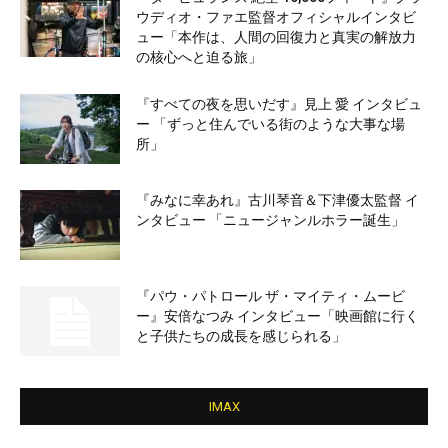
ウディオ・ファエ監督オフィシャルインタビ
ュー「本作は、人間の回復力と真実の解放力
の核心へと迫る旅」
『すべての夜を思いだす』見上 愛 インタビュ
ー 「ずっと住んでいる街のような大事な場
所」
『みなに幸あれ』古川琴音＆下津優太監督 イ
ンタビュー 「ニュージャンルホラー誕生」
『パウ・パトロール ザ・マイティ・ムービ
ー』安倍なつみ インタビュー「映画館に行く
と子供たちの成長を感じられる」
IMAX