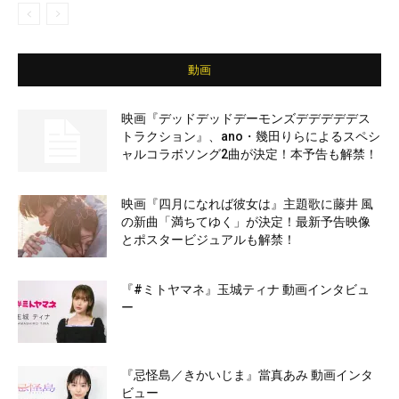
動画
映画『デッドデッドデーモンズデデデデデス
トラクション』、ano・幾田りらによるスペシ
ャルコラボソング2曲が決定！本予告も解禁！
映画『四月になれば彼女は』主題歌に藤井 風
の新曲「満ちてゆく」が決定！最新予告映像
とポスタービジュアルも解禁！
『#ミトヤマネ』玉城ティナ 動画インタビュ
ー
『忌怪島／きかいじま』當真あみ 動画インタ
ビュー