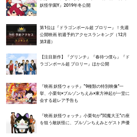
妖怪学園Y』2019年冬公開
第1位は『ドラゴンボール超 ブロリー』！先週
公開映画 初週予約アクセスランキング（12月
第3週）
【注目新作】『グリンチ』『春待つ僕ら』『ド
ラゴンボール超 ブロリー』ほか公開
『映画 妖怪ウォッチ』“9種類の特別映像”一
挙、小栗旬×ブルゾンちえみ×東方神起が一堂に
会する超レア予告も
『映画 妖怪ウォッチ』小栗旬が“閻魔大王”の座
を狙う敵妖怪に、ブルゾンちえみとゲスト声優