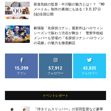
新進気鋭の監督・中川駿の魅力とは！？ 『90
メートル』制作の裏側にも迫る！3 月 27 日
(金)全国公開
劇場版「名探偵コナン」最新作はハロウィン
シーズンで賑わう渋谷が舞台！ 警察学校組
メンバーも登場の『名探偵コナン ハロウィン
の花嫁』の魅力を徹底解説
15,399
57,912
43,835
ファン
フォロワー
フォロワー
イベントレポート
『侍タイムスリッパー』の安田監督など豪華