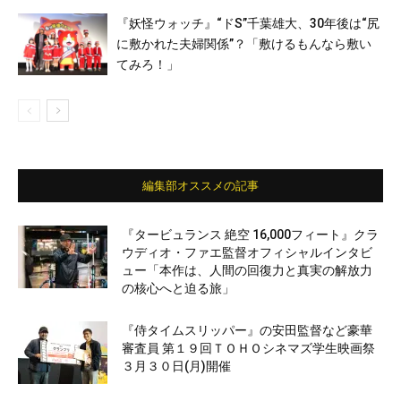
『妖怪ウォッチ』“ドS”千葉雄大、30年後は“尻
に敷かれた夫婦関係”？「敷けるもんなら敷い
てみろ！」
編集部オススメの記事
『タービュランス 絶空 16,000フィート』クラ
ウディオ・ファエ監督オフィシャルインタビ
ュー「本作は、人間の回復力と真実の解放力
の核心へと迫る旅」
『侍タイムスリッパー』の安田監督など豪華
審査員 第１９回ＴＯＨＯシネマズ学生映画祭
３月３０日(月)開催