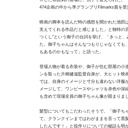
474企画の中から準グランプリFilmarks
映画の脚本を読んだ時の感想を聞かれた池田
支えてくれる作品だと感じました」と独特の
つくし”という御子の台詞を挙げ、「きっと
た。御子ちゃんはそんなつもりじゃなくても
もあるのかもなって」と語った。
登場人物が着る衣装や、御子が住む部屋の小
ンを取った片桐健滋監督自身が、大ヒット映
では、自身のイメージと寸分も違わない洋服
メージして、ワンピースやシャツを赤色や深
も含めて現場全員の御子ちゃん像が固まりま
髪型についてもこだわったそうで、「御子ち
て。クランクインまではわがままを言って黒
したんです！」と役作りについての秘話も明