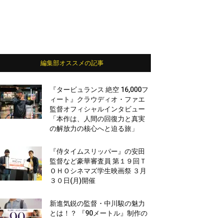
編集部オススメの記事
『タービュランス 絶空 16,000フ
ィート』クラウディオ・ファエ
監督オフィシャルインタビュー
「本作は、人間の回復力と真実
の解放力の核心へと迫る旅」
『侍タイムスリッパー』の安田
監督など豪華審査員 第１９回Ｔ
ＯＨＯシネマズ学生映画祭 ３月
３０日(月)開催
新進気鋭の監督・中川駿の魅力
とは！？ 『90メートル』制作の