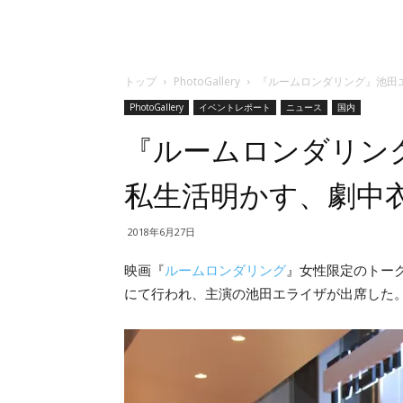
トップ
PhotoGallery
『ルームロンダリング』池田
PhotoGallery
イベントレポート
ニュース
国内
『ルームロンダリン
私生活明かす、劇中
2018年6月27日
映画『
ルームロンダリング
』女性限定のトークイ
にて行われ、主演の池田エライザが出席した