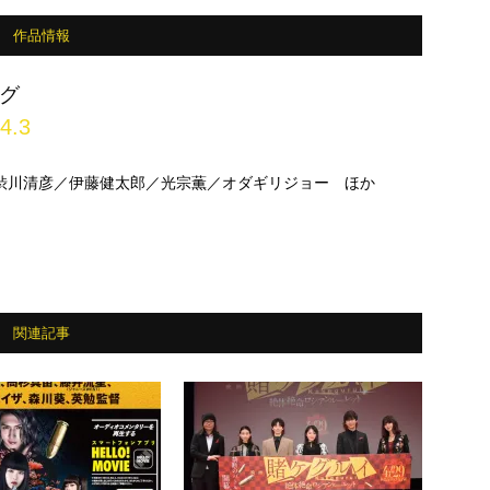
作品情報
グ
4.3
渋川清彦／伊藤健太郎／光宗薫／オダギリジョー ほか
関連記事