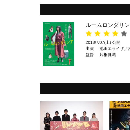
ルームロンダリン
2018/7/07(土) 公開
出演
池田エライザ／
監督
片桐健滋