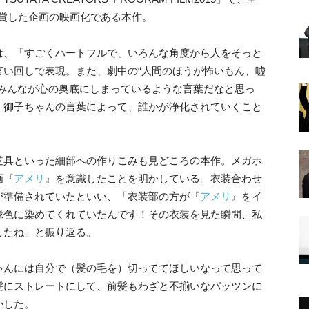
賞を受賞した企画の映画化である本作。
は、「すごくハートフルで、いろんな角度から人をそっと
言い回しで表現。また、劇中の“人間のほうが怖いもん、嘘
、みんなが心の奥底にしまっているような言葉だなと思っ
、御子ちゃんの言葉によって、誰かが浄化されていくこと
道具といった細部への作りこみも見どころの本作。メガホ
画『
アメリ
』を意識したことを明かしている。衣装合わせ
が準備されていたといい、「衣装部の方が『
アメリ
』をイ
緑色に染めてくれていたんです！その衣装を見た瞬間、私
したね」と振り返る。
ゃんには自分で（髪の毛を）切っててほしいなって思って
髪にストレートにして、前髪もわざと不揃いなパッツンに
かした。