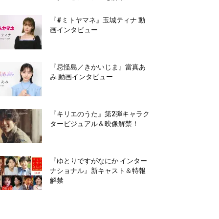
『#ミトヤマネ』玉城ティナ 動
画インタビュー
『忌怪島／きかいじま』當真あ
み 動画インタビュー
『キリエのうた』第2弾キャラク
タービジュアル＆映像解禁！
『ゆとりですがなにか インター
ナショナル』新キャスト＆特報
解禁