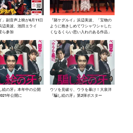
イ」副音声上映が6月11日
『賭ケグルイ』浜辺美波、「宝物の
浜辺美波、池田エライ
ように抱きしめてワシャワシャした
星ら参加
くなるくらい思い入れのある作品」
し絵の牙』本年中の公開
ウソを見破り、ウラを暴け！大泉洋
021年公開に
『騙し絵の牙』第2弾ポスター