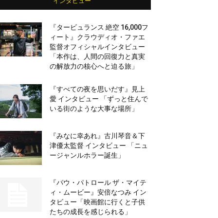
インタビュー
『タービュランス 絶空 16,000フ
ィート』クラウディオ・ファエ
監督オフィシャルインタビュー
「本作は、人間の回復力と真実
の解放力の核心へと迫る旅」
『すべての夜を思いだす』見上
愛 インタビュー 「ずっと住んで
いる街のような大事な場所」
『みなに幸あれ』古川琴音＆下
津優太監督 インタビュー 「ニュ
ージャンルホラー誕生」
『パウ・パトロール ザ・マイテ
ィ・ムービー』安倍なつみ イン
タビュー「映画館に行くと子供
たちの成長を感じられる」