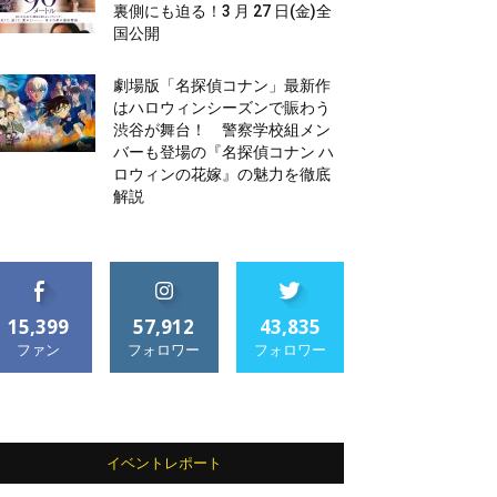
裏側にも迫る！3 月 27 日(金)全
国公開
劇場版「名探偵コナン」最新作
はハロウィンシーズンで賑わう
渋谷が舞台！ 警察学校組メン
バーも登場の『名探偵コナン ハ
ロウィンの花嫁』の魅力を徹底
解説
15,399
57,912
43,835
ファン
フォロワー
フォロワー
イベントレポート