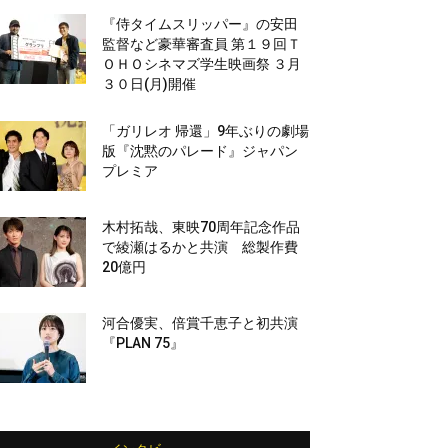
『侍タイムスリッパー』の安田
監督など豪華審査員 第１９回Ｔ
ＯＨＯシネマズ学生映画祭 ３月
３０日(月)開催
「ガリレオ 帰還」9年ぶりの劇場
版『沈黙のパレード』ジャパン
プレミア
木村拓哉、東映70周年記念作品
で綾瀬はるかと共演 総製作費
20億円
河合優実、倍賞千恵子と初共演
『PLAN 75』