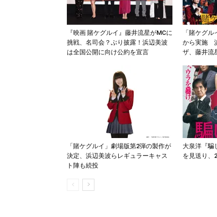
『映画 賭ケグルイ』藤井流星がMCに
「賭ケグル
挑戦、名司会？ぶり披露！浜辺美波
から実施 
は全国公開に向け公約を宣言
ザ、藤井流
「賭ケグルイ」劇場版第2弾の製作が
大泉洋『騙
決定、浜辺美波らレギュラーキャス
を見送り、2
ト陣も続投