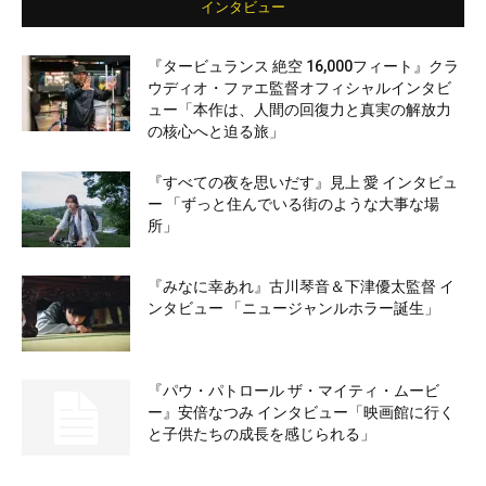
インタビュー
『タービュランス 絶空 16,000フィート』クラ
ウディオ・ファエ監督オフィシャルインタビ
ュー「本作は、人間の回復力と真実の解放力
の核心へと迫る旅」
『すべての夜を思いだす』見上 愛 インタビュ
ー 「ずっと住んでいる街のような大事な場
所」
『みなに幸あれ』古川琴音＆下津優太監督 イ
ンタビュー 「ニュージャンルホラー誕生」
『パウ・パトロール ザ・マイティ・ムービ
ー』安倍なつみ インタビュー「映画館に行く
と子供たちの成長を感じられる」