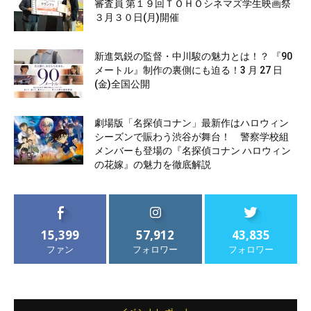
審査員 第１９回ＴＯＨＯシネマズ学生映画祭
３月３０日(月)開催
新進気鋭の監督・中川駿の魅力とは！？ 『90
メートル』制作の裏側にも迫る！3 月 27 日
(金)全国公開
劇場版「名探偵コナン」最新作はハロウィン
シーズンで賑わう渋谷が舞台！ 警察学校組
メンバーも登場の『名探偵コナン ハロウィン
の花嫁』の魅力を徹底解説
15,399
57,912
43,835
ファン
フォロワー
フォロワー