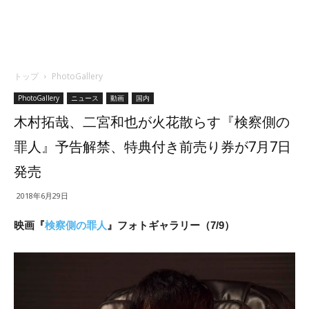
トップ
PhotoGallery
PhotoGallery
ニュース
動画
国内
木村拓哉、二宮和也が火花散らす『検察側の
罪人』予告解禁、特典付き前売り券が7月7日
発売
2018年6月29日
映画『
検察側の罪人
』フォトギャラリー（7/9）