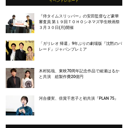
イベントレポート
『侍タイムスリッパー』の安田監督など豪華
審査員 第１９回ＴＯＨＯシネマズ学生映画祭
３月３０日(月)開催
「ガリレオ 帰還」9年ぶりの劇場版『沈黙のパ
レード』ジャパンプレミア
木村拓哉、東映70周年記念作品で綾瀬はるか
と共演 総製作費20億円
河合優実、倍賞千恵子と初共演『PLAN 75』