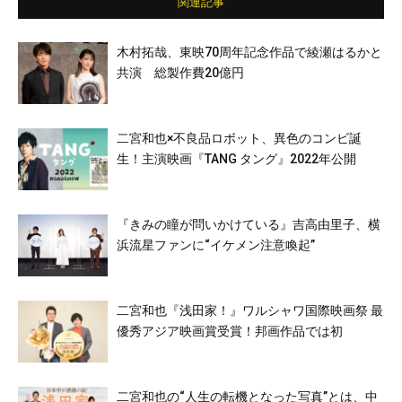
関連記事
木村拓哉、東映70周年記念作品で綾瀬はるかと
共演 総製作費20億円
二宮和也×不良品ロボット、異色のコンビ誕
生！主演映画『TANG タング』2022年公開
『きみの瞳が問いかけている』吉高由里子、横
浜流星ファンに“イケメン注意喚起”
二宮和也『浅田家！』ワルシャワ国際映画祭 最
優秀アジア映画賞受賞！邦画作品では初
二宮和也の“人生の転機となった写真”とは、中