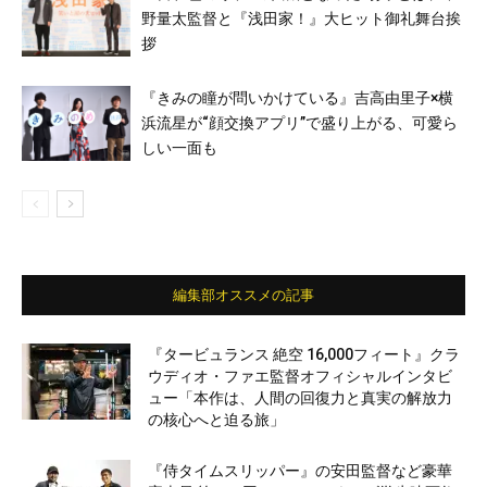
野量太監督と『浅田家！』大ヒット御礼舞台挨
拶
『きみの瞳が問いかけている』吉高由里子×横
浜流星が“顔交換アプリ”で盛り上がる、可愛ら
しい一面も
編集部オススメの記事
『タービュランス 絶空 16,000フィート』クラ
ウディオ・ファエ監督オフィシャルインタビ
ュー「本作は、人間の回復力と真実の解放力
の核心へと迫る旅」
『侍タイムスリッパー』の安田監督など豪華