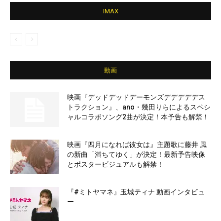
IMAX
動画
映画『デッドデッドデーモンズデデデデデス
トラクション』、ano・幾田りらによるスペシ
ャルコラボソング2曲が決定！本予告も解禁！
映画『四月になれば彼女は』主題歌に藤井 風
の新曲「満ちてゆく」が決定！最新予告映像
とポスタービジュアルも解禁！
『#ミトヤマネ』玉城ティナ 動画インタビュ
ー