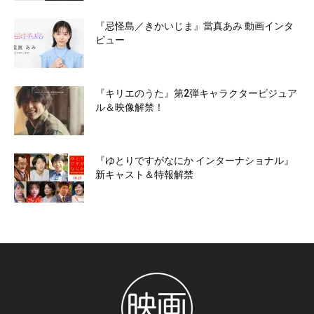
『忌怪島／きかいじま』當真あみ 動画インタ
ビュー
『キリエのうた』第2弾キャラクタービジュア
ル＆映像解禁！
『ゆとりですがなにか インターナショナル』
新キャスト＆特報解禁