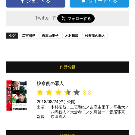
シェアする
ツイートする
Twitter で
タグ
二宮和也
吉高由里子
木村拓哉
検察側の罪人
作品情報
検察側の罪人
3.8
2018/08/24(金) 公開
出演
木村拓哉／二宮和也／吉高由里子／平岳大／
八嶋智人／大倉孝二／矢島健一／音尾琢真／
監督
原田眞人
キムラ緑子／芦名星／山崎紘菜／松重豊／山
﨑努 ほか