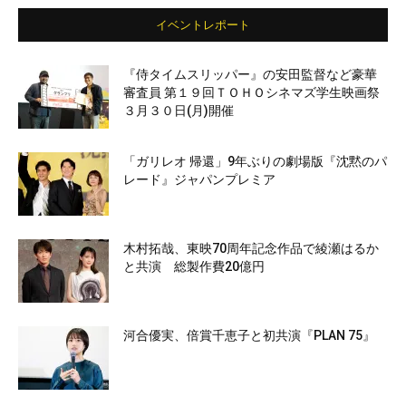
イベントレポート
『侍タイムスリッパー』の安田監督など豪華
審査員 第１９回ＴＯＨＯシネマズ学生映画祭
３月３０日(月)開催
「ガリレオ 帰還」9年ぶりの劇場版『沈黙のパ
レード』ジャパンプレミア
木村拓哉、東映70周年記念作品で綾瀬はるか
と共演 総製作費20億円
河合優実、倍賞千恵子と初共演『PLAN 75』