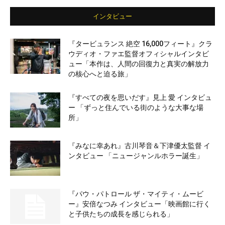
インタビュー
『タービュランス 絶空 16,000フィート』クラ
ウディオ・ファエ監督オフィシャルインタビ
ュー「本作は、人間の回復力と真実の解放力
の核心へと迫る旅」
『すべての夜を思いだす』見上 愛 インタビュ
ー 「ずっと住んでいる街のような大事な場
所」
『みなに幸あれ』古川琴音＆下津優太監督 イ
ンタビュー 「ニュージャンルホラー誕生」
『パウ・パトロール ザ・マイティ・ムービ
ー』安倍なつみ インタビュー「映画館に行く
と子供たちの成長を感じられる」