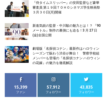
『侍タイムスリッパー』の安田監督など豪華
審査員 第１９回ＴＯＨＯシネマズ学生映画祭
３月３０日(月)開催
新進気鋭の監督・中川駿の魅力とは！？ 『90
メートル』制作の裏側にも迫る！3 月 27 日
(金)全国公開
劇場版「名探偵コナン」最新作はハロウィン
シーズンで賑わう渋谷が舞台！ 警察学校組
メンバーも登場の『名探偵コナン ハロウィン
の花嫁』の魅力を徹底解説
15,399
57,912
43,835
ファン
フォロワー
フォロワー