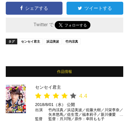
シェアする
ツイートする
Twitter で
タグ
センセイ君主
浜辺美波
竹内涼真
作品情報
センセイ君主
4.4
2018/8/01（水） 公開
出演
竹内涼真／浜辺美波／佐藤大樹／川栄李奈／
矢本悠馬／佐生雪／福本莉子／新川優愛 ほ
監督
監督：月川翔／原作：幸田もも子
か