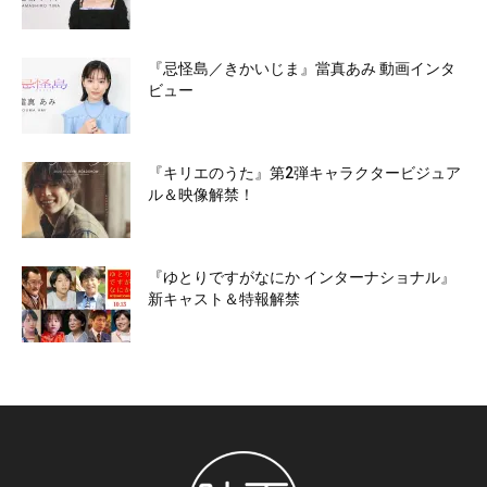
『忌怪島／きかいじま』當真あみ 動画インタ
ビュー
『キリエのうた』第2弾キャラクタービジュア
ル＆映像解禁！
『ゆとりですがなにか インターナショナル』
新キャスト＆特報解禁