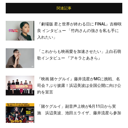
関連記事
『劇場版 君と世界が終わる日に FINAL』吉柳咲
良 インタビュー 「竹内さんの強さを私も手に
入れたい」
「これからも映画愛を加速させたい」上白石萌
歌インタビュー 『アキラとあきら』
『映画 賭ケグルイ』藤井流星がMCに挑戦、名
司会？ぶり披露！浜辺美波は全国公開に向け公
約を宣言
「賭ケグルイ」副音声上映が6月11日から実
施 浜辺美波、池田エライザ、藤井流星ら参加