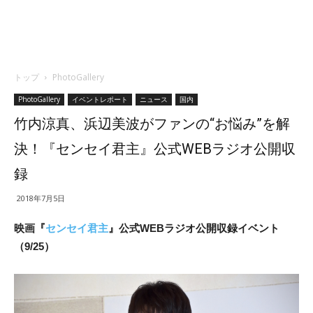
トップ
PhotoGallery
PhotoGallery
イベントレポート
ニュース
国内
竹内涼真、浜辺美波がファンの“お悩み”を解
決！『センセイ君主』公式WEBラジオ公開収
録
2018年7月5日
映画『
センセイ君主
』公式WEBラジオ公開収録イベント
（9/25）