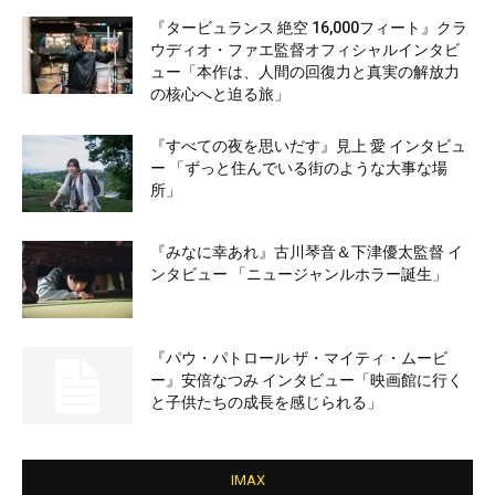
『タービュランス 絶空 16,000フィート』クラ
ウディオ・ファエ監督オフィシャルインタビ
ュー「本作は、人間の回復力と真実の解放力
の核心へと迫る旅」
『すべての夜を思いだす』見上 愛 インタビュ
ー 「ずっと住んでいる街のような大事な場
所」
『みなに幸あれ』古川琴音＆下津優太監督 イ
ンタビュー 「ニュージャンルホラー誕生」
『パウ・パトロール ザ・マイティ・ムービ
ー』安倍なつみ インタビュー「映画館に行く
と子供たちの成長を感じられる」
IMAX