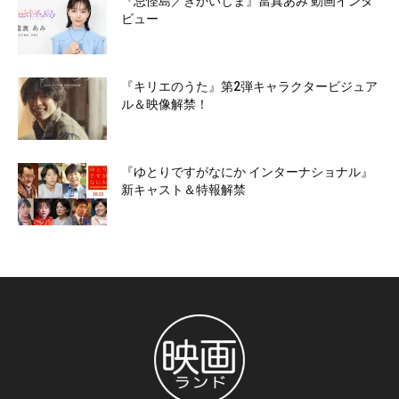
『忌怪島／きかいじま』當真あみ 動画インタ
ビュー
『キリエのうた』第2弾キャラクタービジュア
ル＆映像解禁！
『ゆとりですがなにか インターナショナル』
新キャスト＆特報解禁