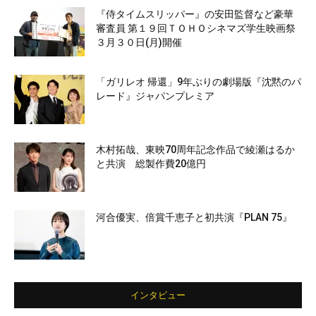
『侍タイムスリッパー』の安田監督など豪華
審査員 第１９回ＴＯＨＯシネマズ学生映画祭
３月３０日(月)開催
「ガリレオ 帰還」9年ぶりの劇場版『沈黙のパ
レード』ジャパンプレミア
木村拓哉、東映70周年記念作品で綾瀬はるか
と共演 総製作費20億円
河合優実、倍賞千恵子と初共演『PLAN 75』
インタビュー