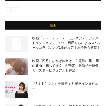
動画
映画『デッドデッドデーモンズデデデデデス
トラクション』、ano・幾田りらによるスペシ
ャルコラボソング2曲が決定！本予告も解禁！
映画『四月になれば彼女は』主題歌に藤井 風
の新曲「満ちてゆく」が決定！最新予告映像
とポスタービジュアルも解禁！
『#ミトヤマネ』玉城ティナ 動画インタビュ
ー