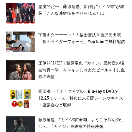
悪魔的だ〜！藤原竜也、新作は“カイジ節”が炸
裂「こんな連続技をさせられるとは」
宇宙キターーーッ！！福士蒼汰＆吉沢亮出演
「仮面ライダーフォーゼ」YouTubeで無料配信
圧倒的“顔圧″！藤原竜也『カイジ』最終章の場
面写真一挙、キンキンに冷えたビールを手に至
福の表情
岡田准一『ザ・ファブル』Blu-ray＆DVDが
12.25リリース、特典に未公開シーンやキャス
ト座談会など収録
藤原竜也、“カイジ節”全開！ようこそ底辺の生
活へ…『カイジ』最終章の特報映像