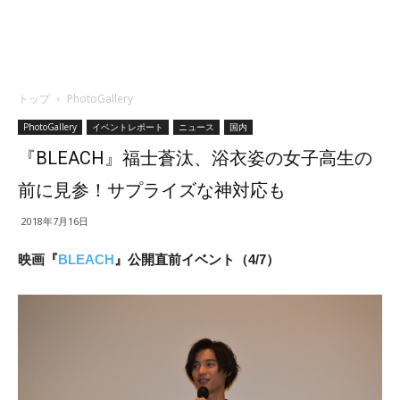
トップ
PhotoGallery
PhotoGallery
イベントレポート
ニュース
国内
『BLEACH』福士蒼汰、浴衣姿の女子高生の
前に見参！サプライズな神対応も
2018年7月16日
映画『
BLEACH
』公開直前イベント（4/7）