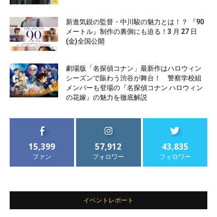
新進気鋭の監督・中川駿の魅力とは！？ 『90
メートル』制作の裏側にも迫る！3 月 27 日
(金)全国公開
劇場版「名探偵コナン」最新作はハロウィン
シーズンで賑わう渋谷が舞台！ 警察学校組
メンバーも登場の『名探偵コナン ハロウィン
の花嫁』の魅力を徹底解説
15,399
57,912
43,835
ファン
フォロワー
フォロワー
イベントレポート