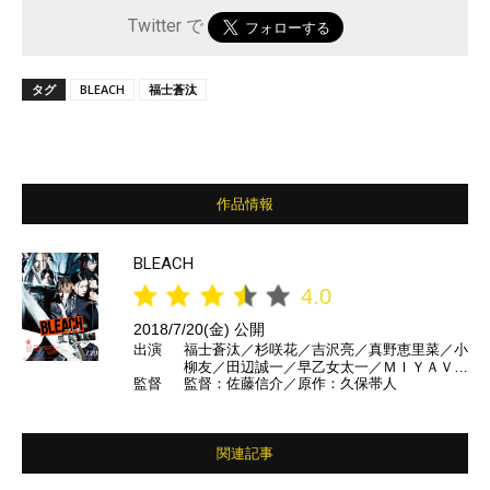
Twitter で
タグ
BLEACH
福士蒼汰
作品情報
BLEACH
4.0
2018/7/20(金) 公開
出演
福士蒼汰／杉咲花／吉沢亮／真野恵里菜／小
柳友／田辺誠一／早乙女太一／ＭＩＹＡＶＩ
監督
監督：佐藤信介／原作：久保帯人
／長澤まさみ／江口洋介 ほか
関連記事