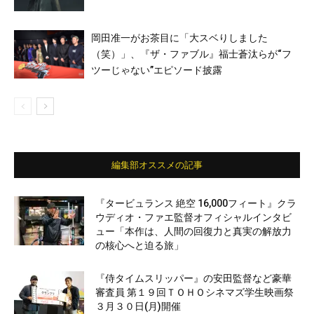
岡田准一がお茶目に「大スベりしました
（笑）」、『ザ・ファブル』福士蒼汰らが“フ
ツーじゃない”エピソード披露
編集部オススメの記事
『タービュランス 絶空 16,000フィート』クラ
ウディオ・ファエ監督オフィシャルインタビ
ュー「本作は、人間の回復力と真実の解放力
の核心へと迫る旅」
『侍タイムスリッパー』の安田監督など豪華
審査員 第１９回ＴＯＨＯシネマズ学生映画祭
３月３０日(月)開催