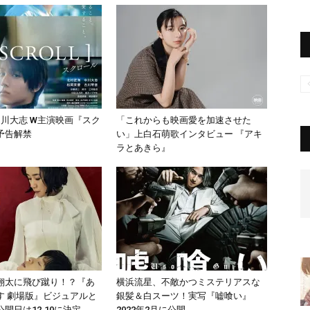
中川大志 W主演映画『スク
「これからも映画愛を加速させた
予告解禁
い」上白石萌歌インタビュー 『アキ
ラとあきら』
翔太に飛び蹴り！？『あ
横浜流星、不敵かつミステリアスな
す 劇場版』ビジュアルと
銀髪＆白スーツ！実写『嘘喰い』
開日は12.10に決定
2022年2月に公開