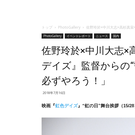
トップ
PhotoGallery
佐野玲於×中川大志×高杉真宙
PhotoGallery
イベントレポート
ニュース
国内
佐野玲於×中川大志×
デイズ』監督からの“
必ずやろう！」
2018年7月16日
映画『
虹色デイズ
』“虹の日”舞台挨拶（15/2