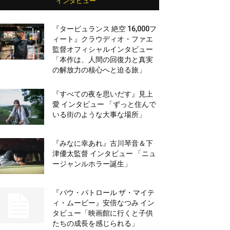
インタビュー
『タービュランス 絶空 16,000フ
ィート』クラウディオ・ファエ
監督オフィシャルインタビュー
「本作は、人間の回復力と真実
の解放力の核心へと迫る旅」
『すべての夜を思いだす』見上
愛 インタビュー 「ずっと住んで
いる街のような大事な場所」
『みなに幸あれ』古川琴音＆下
津優太監督 インタビュー 「ニュ
ージャンルホラー誕生」
『パウ・パトロール ザ・マイテ
ィ・ムービー』安倍なつみ イン
タビュー「映画館に行くと子供
たちの成長を感じられる」