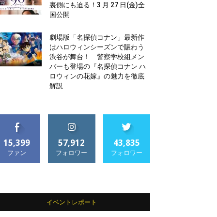
裏側にも迫る！3 月 27 日(金)全
国公開
劇場版「名探偵コナン」最新作
はハロウィンシーズンで賑わう
渋谷が舞台！ 警察学校組メン
バーも登場の『名探偵コナン ハ
ロウィンの花嫁』の魅力を徹底
解説
15,399
57,912
43,835
ファン
フォロワー
フォロワー
イベントレポート