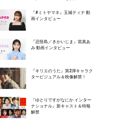
『#ミトヤマネ』玉城ティナ 動
画インタビュー
『忌怪島／きかいじま』當真あ
み 動画インタビュー
『キリエのうた』第2弾キャラク
タービジュアル＆映像解禁！
『ゆとりですがなにか インター
ナショナル』新キャスト＆特報
解禁