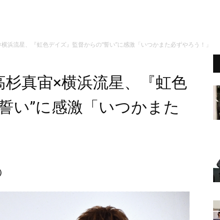
×横浜流星、『虹色デイズ』監督からの“誓い”に感激「いつかまた必ずやろう！」
高杉真宙×横浜流星、『虹色
誓い”に感激「いつかまた
8）