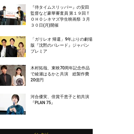
『侍タイムスリッパー』の安田
監督など豪華審査員 第１９回Ｔ
ＯＨＯシネマズ学生映画祭 ３月
３０日(月)開催
「ガリレオ 帰還」9年ぶりの劇場
版『沈黙のパレード』ジャパン
プレミア
木村拓哉、東映70周年記念作品
で綾瀬はるかと共演 総製作費
20億円
河合優実、倍賞千恵子と初共演
『PLAN 75』