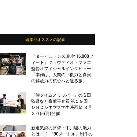
編集部オススメの記事
『タービュランス 絶空 16,000フ
ィート』クラウディオ・ファエ
監督オフィシャルインタビュー
「本作は、人間の回復力と真実
の解放力の核心へと迫る旅」
『侍タイムスリッパー』の安田
監督など豪華審査員 第１９回Ｔ
ＯＨＯシネマズ学生映画祭 ３月
３０日(月)開催
新進気鋭の監督・中川駿の魅力
とは！？ 『90メートル』制作の