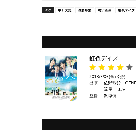
タグ
中川大志
佐野玲於
横浜流星
虹色デイズ
虹色デイズ
2018/7/06(金) 公開
出演
佐野玲於（GENER
流星 ほか
監督
飯塚健