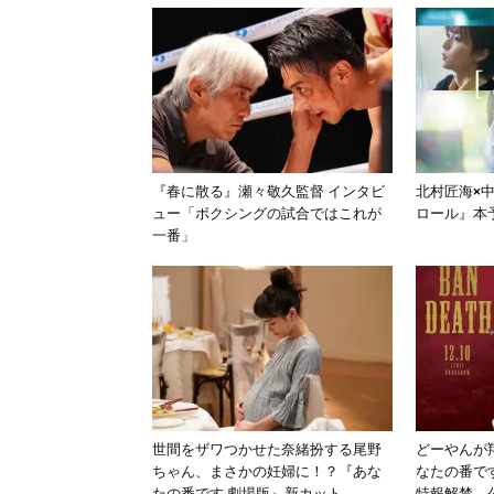
『春に散る』瀬々敬久監督 インタビ
北村匠海×
ュー「ボクシングの試合ではこれが
ロール』本
一番」
世間をザワつかせた奈緒扮する尾野
どーやんが
ちゃん、まさかの妊婦に！？『あな
なたの番で
たの番です 劇場版』新カット
特報解禁、公