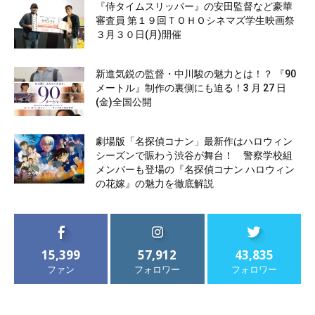
『侍タイムスリッパー』の安田監督など豪華
審査員 第１９回ＴＯＨＯシネマズ学生映画祭
３月３０日(月)開催
新進気鋭の監督・中川駿の魅力とは！？ 『90
メートル』制作の裏側にも迫る！3 月 27 日
(金)全国公開
劇場版「名探偵コナン」最新作はハロウィン
シーズンで賑わう渋谷が舞台！ 警察学校組
メンバーも登場の『名探偵コナン ハロウィン
の花嫁』の魅力を徹底解説
15,399
57,912
43,835
ファン
フォロワー
フォロワー