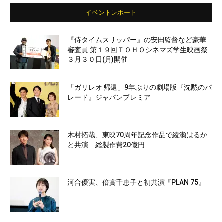
イベントレポート
『侍タイムスリッパー』の安田監督など豪華
審査員 第１９回ＴＯＨＯシネマズ学生映画祭
３月３０日(月)開催
「ガリレオ 帰還」9年ぶりの劇場版『沈黙のパ
レード』ジャパンプレミア
木村拓哉、東映70周年記念作品で綾瀬はるか
と共演 総製作費20億円
河合優実、倍賞千恵子と初共演『PLAN 75』