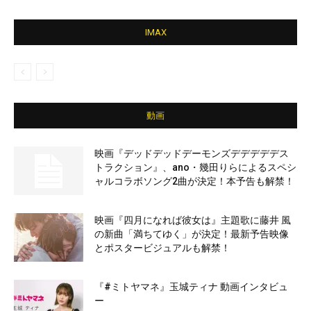
IMAX
動画
映画『デッドデッドデーモンズデデデデデス
トラクション』、ano・幾田りらによるスペシ
ャルコラボソング2曲が決定！本予告も解禁！
映画『四月になれば彼女は』主題歌に藤井 風
の新曲「満ちてゆく」が決定！最新予告映像
とポスタービジュアルも解禁！
『#ミトヤマネ』玉城ティナ 動画インタビュ
ー