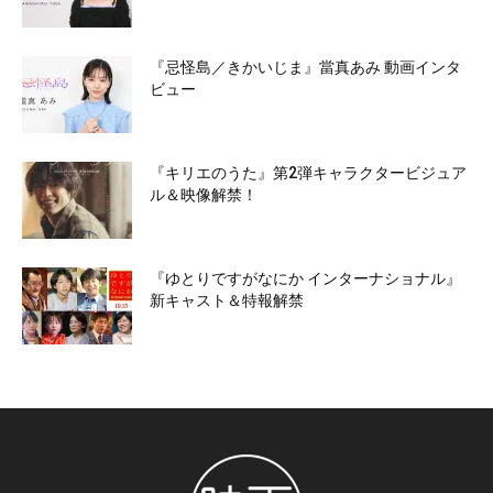
『忌怪島／きかいじま』當真あみ 動画インタ
ビュー
『キリエのうた』第2弾キャラクタービジュア
ル＆映像解禁！
『ゆとりですがなにか インターナショナル』
新キャスト＆特報解禁