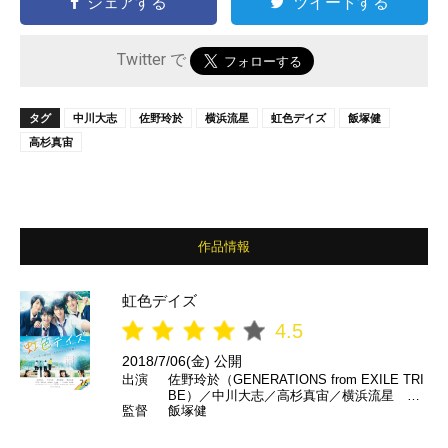
シェアする
ツイートする
Twitter で
タグ
中川大志
佐野玲於
横浜流星
虹色デイズ
飯塚健
高杉真宙
作品情報
虹色デイズ
4.5
2018/7/06(金) 公開
出演
佐野玲於（GENERATIONS from EXILE TRI
BE）／中川大志／高杉真宙／横浜流星 ほ
監督
飯塚健
か