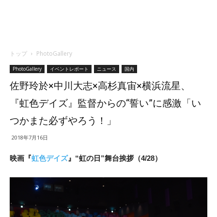
トップ
PhotoGallery
PhotoGallery
イベントレポート
ニュース
国内
佐野玲於×中川大志×高杉真宙×横浜流星、
『虹色デイズ』監督からの“誓い”に感激「い
つかまた必ずやろう！」
2018年7月16日
映画『
虹色デイズ
』“虹の日”舞台挨拶（4/28）