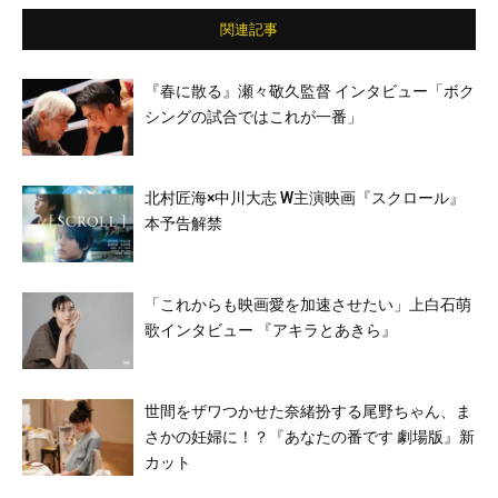
関連記事
『春に散る』瀬々敬久監督 インタビュー「ボク
シングの試合ではこれが一番」
北村匠海×中川大志 W主演映画『スクロール』
本予告解禁
「これからも映画愛を加速させたい」上白石萌
歌インタビュー 『アキラとあきら』
世間をザワつかせた奈緒扮する尾野ちゃん、ま
さかの妊婦に！？『あなたの番です 劇場版』新
カット