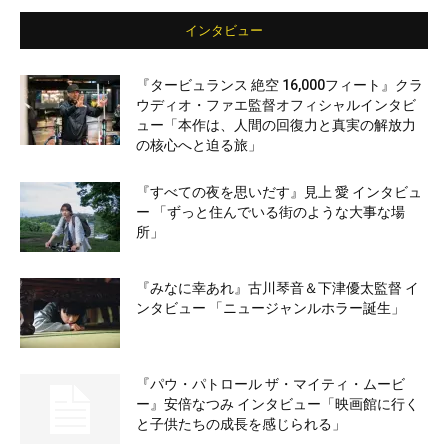
インタビュー
『タービュランス 絶空 16,000フィート』クラ
ウディオ・ファエ監督オフィシャルインタビ
ュー「本作は、人間の回復力と真実の解放力
の核心へと迫る旅」
『すべての夜を思いだす』見上 愛 インタビュ
ー 「ずっと住んでいる街のような大事な場
所」
『みなに幸あれ』古川琴音＆下津優太監督 イ
ンタビュー 「ニュージャンルホラー誕生」
『パウ・パトロール ザ・マイティ・ムービ
ー』安倍なつみ インタビュー「映画館に行く
と子供たちの成長を感じられる」