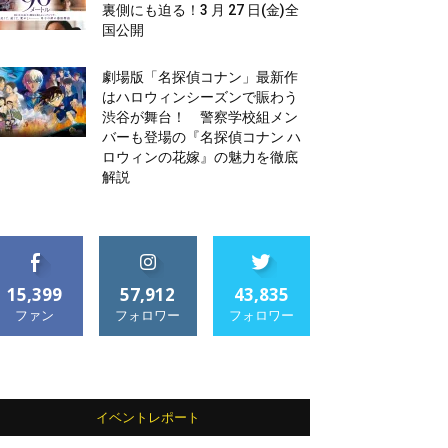
裏側にも迫る！3 月 27 日(金)全
国公開
劇場版「名探偵コナン」最新作
はハロウィンシーズンで賑わう
渋谷が舞台！ 警察学校組メン
バーも登場の『名探偵コナン ハ
ロウィンの花嫁』の魅力を徹底
解説
15,399
57,912
43,835
ファン
フォロワー
フォロワー
イベントレポート