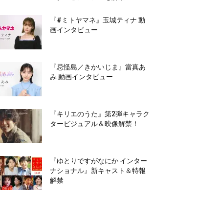
『#ミトヤマネ』玉城ティナ 動
画インタビュー
『忌怪島／きかいじま』當真あ
み 動画インタビュー
『キリエのうた』第2弾キャラク
タービジュアル＆映像解禁！
『ゆとりですがなにか インター
ナショナル』新キャスト＆特報
解禁