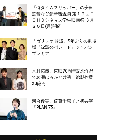
『侍タイムスリッパー』の安田
監督など豪華審査員 第１９回Ｔ
ＯＨＯシネマズ学生映画祭 ３月
３０日(月)開催
「ガリレオ 帰還」9年ぶりの劇場
版『沈黙のパレード』ジャパン
プレミア
木村拓哉、東映70周年記念作品
で綾瀬はるかと共演 総製作費
20億円
河合優実、倍賞千恵子と初共演
『PLAN 75』