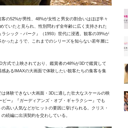
客の52%が男性、48%が女性と男女の割合いはほぼ半々
占めていたと見られ、性別問わず全年齢に広く支持された
ラシック・パーク』（1993）世代に浸透。観客の39%が
多かったようで、これまでのシリーズを知らない若年層に
D方式で上映されており、鑑賞者の48%が3Dで鑑賞して
感あるIMAXの大画面で体験したい観客たちの集客を集
では体験できない大画面・3Dに適した壮大なスケールの映
 ムービー』『ガーディアンズ・オブ・ギャラクシー』でも
トの高い人気などがヒットの要因に挙げられる。クリス・
』の続編に出演契約を交わしている。