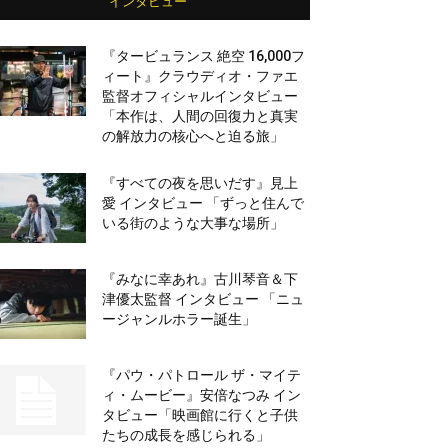
インタビュー
『タービュランス 絶空 16,000フ
ィート』クラウディオ・ファエ
監督オフィシャルインタビュー
「本作は、人間の回復力と真実
の解放力の核心へと迫る旅」
『すべての夜を思いだす』見上
愛 インタビュー 「ずっと住んで
いる街のような大事な場所」
『みなに幸あれ』古川琴音＆下
津優太監督 インタビュー 「ニュ
ージャンルホラー誕生」
『パウ・パトロール ザ・マイテ
ィ・ムービー』安倍なつみ イン
タビュー「映画館に行くと子供
たちの成長を感じられる」