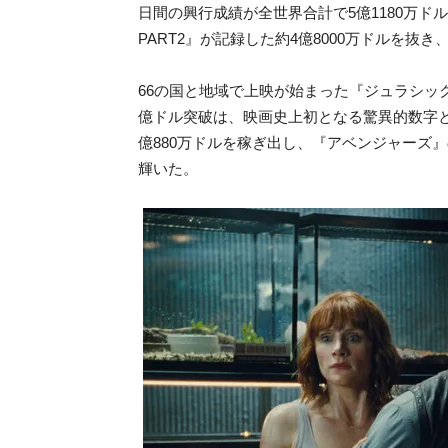
日間の興行成績が全世界合計で5億1180万ド
PART2』が記録した約4億8000万ドルを抜
66の国と地域で上映が始まった『ジュラシッ
億ドル突破は、映画史上初となる驚異的数字と
億880万ドルを稼ぎ出し、『アベンジャーズ』
輝いた。