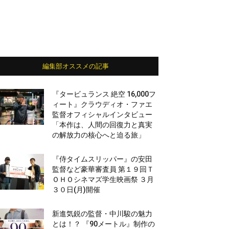
編集部オススメの記事
『タービュランス 絶空 16,000フ
ィート』クラウディオ・ファエ
監督オフィシャルインタビュー
「本作は、人間の回復力と真実
の解放力の核心へと迫る旅」
『侍タイムスリッパー』の安田
監督など豪華審査員 第１９回Ｔ
ＯＨＯシネマズ学生映画祭 ３月
３０日(月)開催
新進気鋭の監督・中川駿の魅力
とは！？ 『90メートル』制作の