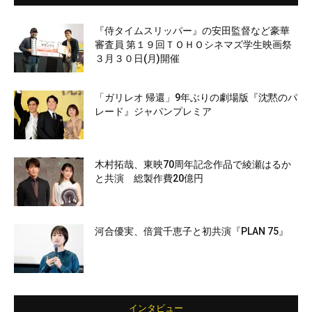
『侍タイムスリッパー』の安田監督など豪華
審査員 第１９回ＴＯＨＯシネマズ学生映画祭
３月３０日(月)開催
「ガリレオ 帰還」9年ぶりの劇場版『沈黙のパ
レード』ジャパンプレミア
木村拓哉、東映70周年記念作品で綾瀬はるか
と共演 総製作費20億円
河合優実、倍賞千恵子と初共演『PLAN 75』
インタビュー