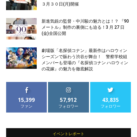
３月３０日(月)開催
新進気鋭の監督・中川駿の魅力とは！？ 『90
メートル』制作の裏側にも迫る！3 月 27 日
(金)全国公開
劇場版「名探偵コナン」最新作はハロウィン
シーズンで賑わう渋谷が舞台！ 警察学校組
メンバーも登場の『名探偵コナン ハロウィン
の花嫁』の魅力を徹底解説
15,399
57,912
43,835
ファン
フォロワー
フォロワー
イベントレポート