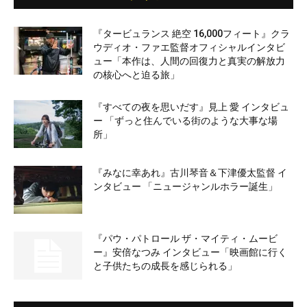
『タービュランス 絶空 16,000フィート』クラ
ウディオ・ファエ監督オフィシャルインタビ
ュー「本作は、人間の回復力と真実の解放力
の核心へと迫る旅」
『すべての夜を思いだす』見上 愛 インタビュ
ー 「ずっと住んでいる街のような大事な場
所」
『みなに幸あれ』古川琴音＆下津優太監督 イ
ンタビュー 「ニュージャンルホラー誕生」
『パウ・パトロール ザ・マイティ・ムービ
ー』安倍なつみ インタビュー「映画館に行く
と子供たちの成長を感じられる」