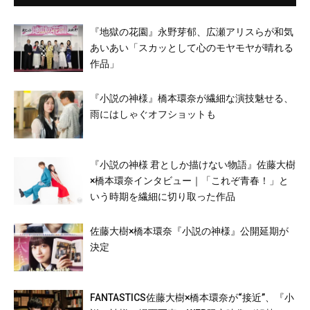
『地獄の花園』永野芽郁、広瀬アリスらが和気
あいあい「スカッとして心のモヤモヤが晴れる
作品」
『小説の神様』橋本環奈が繊細な演技魅せる、
雨にはしゃぐオフショットも
『小説の神様 君としか描けない物語』佐藤大樹
×橋本環奈インタビュー｜「これぞ青春！」と
いう時期を繊細に切り取った作品
佐藤大樹×橋本環奈『小説の神様』公開延期が
決定
FANTASTICS佐藤大樹×橋本環奈が“接近”、『小