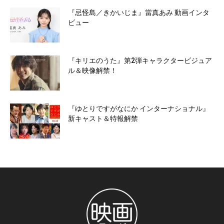
『忌怪島／きかいじま』當真あみ 動画インタ
ビュー
『キリエのうた』第2弾キャラクタービジュア
ル＆映像解禁！
『ゆとりですがなにか インターナショナル』
新キャスト＆特報解禁