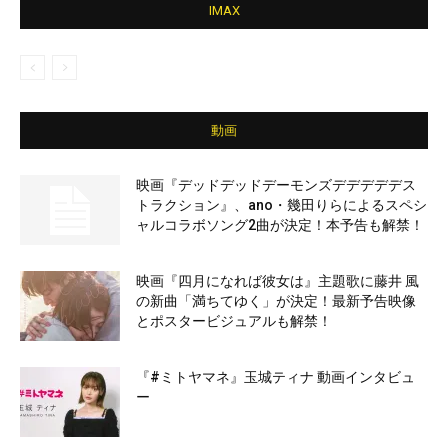
IMAX
動画
映画『デッドデッドデーモンズデデデデデス
トラクション』、ano・幾田りらによるスペシ
ャルコラボソング2曲が決定！本予告も解禁！
映画『四月になれば彼女は』主題歌に藤井 風
の新曲「満ちてゆく」が決定！最新予告映像
とポスタービジュアルも解禁！
『#ミトヤマネ』玉城ティナ 動画インタビュ
ー