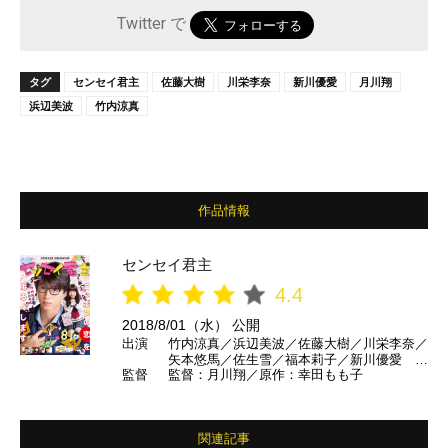
Twitter で
タグ
センセイ君主
佐藤大樹
川栄李奈
新川優愛
月川翔
浜辺美波
竹内涼真
作品情報
センセイ君主
4.4
2018/8/01（水） 公開
出演
竹内涼真／浜辺美波／佐藤大樹／川栄李奈／
矢本悠馬／佐生雪／福本莉子／新川優愛 ほ
監督
監督：月川翔／原作：幸田もも子
か
関連記事