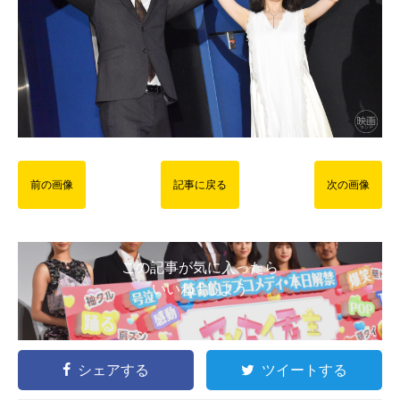
前の画像
記事に戻る
次の画像
この記事が気に入ったら
いいね ! しよう
シェアする
ツイートする