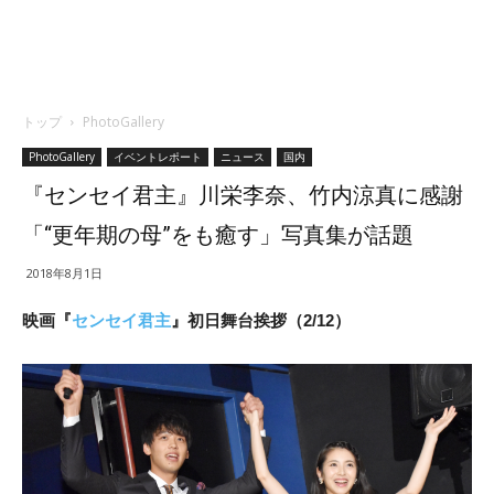
トップ
PhotoGallery
PhotoGallery
イベントレポート
ニュース
国内
『センセイ君主』川栄李奈、竹内涼真に感謝
「“更年期の母”をも癒す」写真集が話題
2018年8月1日
映画『
センセイ君主
』初日舞台挨拶（2/12）