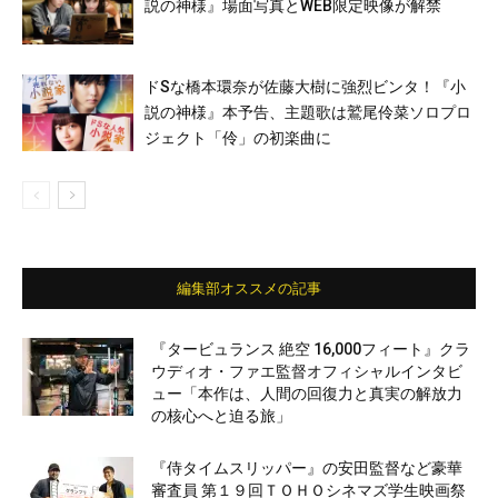
説の神様』場面写真とWEB限定映像が解禁
ドSな橋本環奈が佐藤大樹に強烈ビンタ！『小
説の神様』本予告、主題歌は鷲尾伶菜ソロプロ
ジェクト「伶」の初楽曲に
編集部オススメの記事
『タービュランス 絶空 16,000フィート』クラ
ウディオ・ファエ監督オフィシャルインタビ
ュー「本作は、人間の回復力と真実の解放力
の核心へと迫る旅」
『侍タイムスリッパー』の安田監督など豪華
審査員 第１９回ＴＯＨＯシネマズ学生映画祭