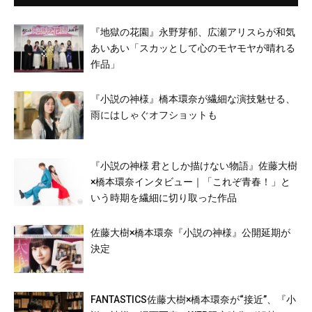
『地獄の花園』永野芽郁、広瀬アリスらが和気
あいあい「スカッとして心のモヤモヤが晴れる
作品」
『小説の神様』橋本環奈が繊細な演技魅せる、
雨にはしゃぐオフショットも
『小説の神様 君としか描けない物語』佐藤大樹
×橋本環奈インタビュー｜「これぞ青春！」と
いう時期を繊細に切り取った作品
佐藤大樹×橋本環奈『小説の神様』公開延期が
決定
FANTASTICS佐藤大樹×橋本環奈が“接近”、『小