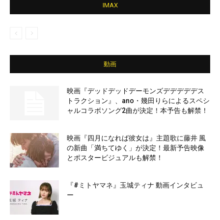
IMAX
動画
映画『デッドデッドデーモンズデデデデデス
トラクション』、ano・幾田りらによるスペシ
ャルコラボソング2曲が決定！本予告も解禁！
映画『四月になれば彼女は』主題歌に藤井 風
の新曲「満ちてゆく」が決定！最新予告映像
とポスタービジュアルも解禁！
『#ミトヤマネ』玉城ティナ 動画インタビュ
ー