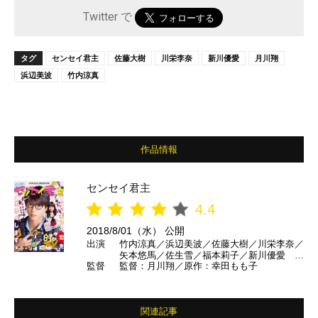
Twitter で
タグ
センセイ君主
佐藤大樹
川栄李奈
新川優愛
月川翔
浜辺美波
竹内涼真
作品情報
センセイ君主
4.4
2018/8/01（水） 公開
出演
竹内涼真／浜辺美波／佐藤大樹／川栄李奈／
矢本悠馬／佐生雪／福本莉子／新川優愛 ほ
監督
監督：月川翔／原作：幸田もも子
か
関連記事