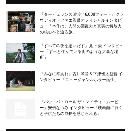
『タービュランス 絶空 16,000フィート』クラ
ウディオ・ファエ監督オフィシャルインタビ
ュー「本作は、人間の回復力と真実の解放力
の核心へと迫る旅」
『すべての夜を思いだす』見上 愛 インタビュ
ー 「ずっと住んでいる街のような大事な場
所」
『みなに幸あれ』古川琴音＆下津優太監督 イ
ンタビュー 「ニュージャンルホラー誕生」
『パウ・パトロール ザ・マイティ・ムービ
ー』安倍なつみ インタビュー「映画館に行く
と子供たちの成長を感じられる」