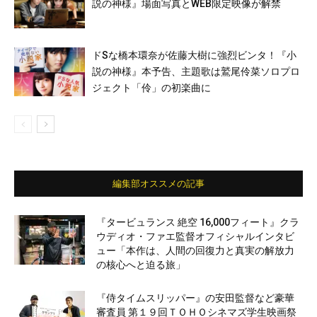
説の神様』場面写真とWEB限定映像が解禁
ドSな橋本環奈が佐藤大樹に強烈ビンタ！『小
説の神様』本予告、主題歌は鷲尾伶菜ソロプロ
ジェクト「伶」の初楽曲に
編集部オススメの記事
『タービュランス 絶空 16,000フィート』クラ
ウディオ・ファエ監督オフィシャルインタビ
ュー「本作は、人間の回復力と真実の解放力
の核心へと迫る旅」
『侍タイムスリッパー』の安田監督など豪華
審査員 第１９回ＴＯＨＯシネマズ学生映画祭