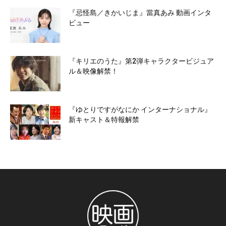
『忌怪島／きかいじま』當真あみ 動画インタ
ビュー
『キリエのうた』第2弾キャラクタービジュア
ル＆映像解禁！
『ゆとりですがなにか インターナショナル』
新キャスト＆特報解禁