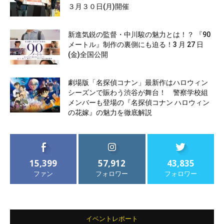
３月３０日(月)開催
新進気鋭の監督・中川駿の魅力とは！？ 『90
メートル』制作の裏側にも迫る！3 月 27 日
(金)全国公開
劇場版「名探偵コナン」最新作はハロウィン
シーズンで賑わう渋谷が舞台！ 警察学校組
メンバーも登場の『名探偵コナン ハロウィン
の花嫁』の魅力を徹底解説
15,399
57,912
43,835
ファン
フォロワー
フォロワー
イベントレポート