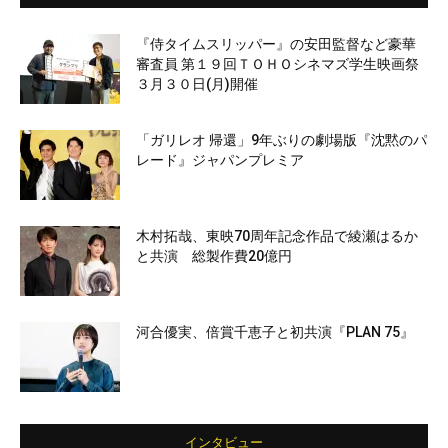
『侍タイムスリッパー』の安田監督など豪華
審査員 第１９回ＴＯＨＯシネマズ学生映画祭
３月３０日(月)開催
「ガリレオ 帰還」9年ぶりの劇場版『沈黙のパ
レード』ジャパンプレミア
木村拓哉、東映70周年記念作品で綾瀬はるか
と共演 総製作費20億円
河合優実、倍賞千恵子と初共演『PLAN 75』
インタビュー