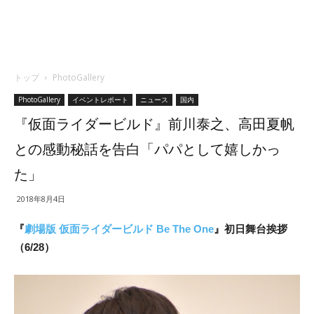
トップ
PhotoGallery
PhotoGallery
イベントレポート
ニュース
国内
『仮面ライダービルド』前川泰之、高田夏帆
との感動秘話を告白「パパとして嬉しかっ
た」
2018年8月4日
『
劇場版 仮面ライダービルド Be The One
』初日舞台挨拶
（6/28）