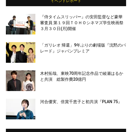
イベントレポート
『侍タイムスリッパー』の安田監督など豪華
審査員 第１９回ＴＯＨＯシネマズ学生映画祭
３月３０日(月)開催
「ガリレオ 帰還」9年ぶりの劇場版『沈黙のパ
レード』ジャパンプレミア
木村拓哉、東映70周年記念作品で綾瀬はるか
と共演 総製作費20億円
河合優実、倍賞千恵子と初共演『PLAN 75』