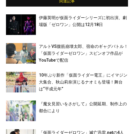
関連記事
伊藤英明が仮面ライダーシリーズに初出演、劇
場版「ゼロワン」公開は12月18日
アルトVS腹筋崩壊太郎、宿命のギャグバトル！
「仮面ライダーゼロワン」スピンオフ作品が
YouTubeで配信
10年ぶり新作「仮面ライダー電王」にイマジン
大集合、秋山莉奈演じるナオミも登場！舞台
は“平成元年”
『魔女見習いをさがして』公開延期、制作上の
都合により
「仮面ライダーゼロワン」滅亡迅雷.netの4人