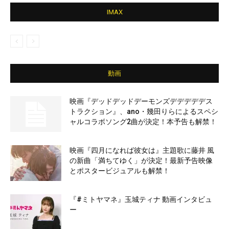
IMAX
動画
映画『デッドデッドデーモンズデデデデデス
トラクション』、ano・幾田りらによるスペシ
ャルコラボソング2曲が決定！本予告も解禁！
映画『四月になれば彼女は』主題歌に藤井 風
の新曲「満ちてゆく」が決定！最新予告映像
とポスタービジュアルも解禁！
『#ミトヤマネ』玉城ティナ 動画インタビュ
ー