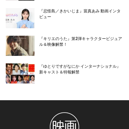
『忌怪島／きかいじま』當真あみ 動画インタ
ビュー
『キリエのうた』第2弾キャラクタービジュア
ル＆映像解禁！
『ゆとりですがなにか インターナショナル』
新キャスト＆特報解禁