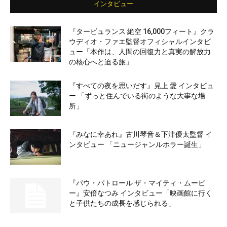
インタビュー
『タービュランス 絶空 16,000フィート』クラ
ウディオ・ファエ監督オフィシャルインタビ
ュー「本作は、人間の回復力と真実の解放力
の核心へと迫る旅」
『すべての夜を思いだす』見上 愛 インタビュ
ー 「ずっと住んでいる街のような大事な場
所」
『みなに幸あれ』古川琴音＆下津優太監督 イ
ンタビュー 「ニュージャンルホラー誕生」
『パウ・パトロール ザ・マイティ・ムービ
ー』安倍なつみ インタビュー「映画館に行く
と子供たちの成長を感じられる」