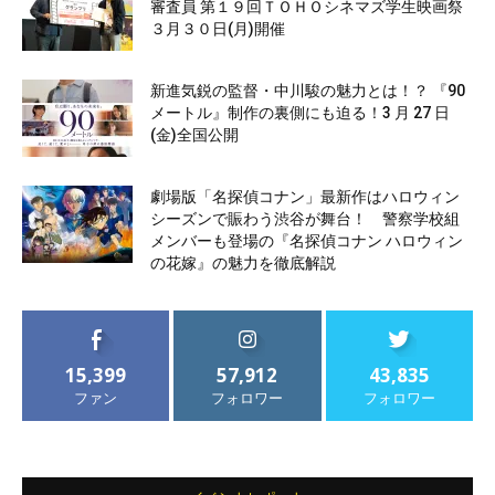
審査員 第１９回ＴＯＨＯシネマズ学生映画祭
３月３０日(月)開催
新進気鋭の監督・中川駿の魅力とは！？ 『90
メートル』制作の裏側にも迫る！3 月 27 日
(金)全国公開
劇場版「名探偵コナン」最新作はハロウィン
シーズンで賑わう渋谷が舞台！ 警察学校組
メンバーも登場の『名探偵コナン ハロウィン
の花嫁』の魅力を徹底解説
15,399
57,912
43,835
ファン
フォロワー
フォロワー