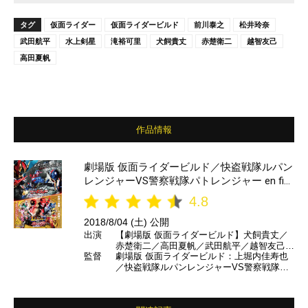
タグ
仮面ライダー
仮面ライダービルド
前川泰之
松井玲奈
武田航平
水上剣星
滝裕可里
犬飼貴丈
赤楚衛二
越智友己
高田夏帆
作品情報
劇場版 仮面ライダービルド／快盗戦隊ルパン
レンジャーVS警察戦隊パトレンジャー en fil
m
4.8
2018/8/04 (土) 公開
出演
【劇場版 仮面ライダービルド】犬飼貴丈／
赤楚衛二／高田夏帆／武田航平／越智友己／
監督
劇場版 仮面ライダービルド：上堀内佳寿也
小久保丈二／木山廉彬／藤井隆／松井玲奈
／快盗戦隊ルパンレンジャーVS警察戦隊パ
ほか【快盗戦隊ルパンレンジャーVS警察戦
トレンジャー en film：杉原輝昭
隊パトレンジャー en film】伊藤あさひ／結
木滉星／濱正悟／横山涼／工藤遥／奥山かず
さ ほか