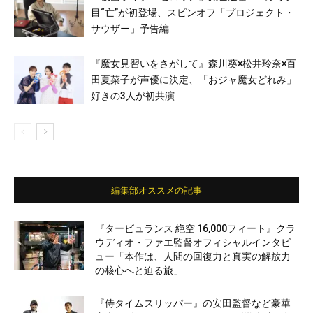
目“亡”が初登場、スピンオフ「プロジェクト・
サウザー」予告編
『魔女見習いをさがして』森川葵×松井玲奈×百
田夏菜子が声優に決定、「おジャ魔女どれみ」
好きの3人が初共演
編集部オススメの記事
『タービュランス 絶空 16,000フィート』クラ
ウディオ・ファエ監督オフィシャルインタビ
ュー「本作は、人間の回復力と真実の解放力
の核心へと迫る旅」
『侍タイムスリッパー』の安田監督など豪華