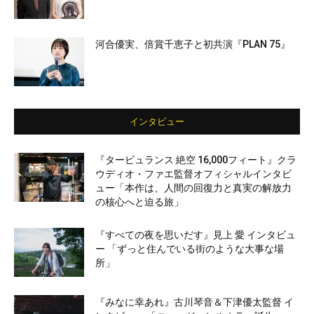
河合優実、倍賞千恵子と初共演『PLAN 75』
インタビュー
『タービュランス 絶空 16,000フィート』クラ
ウディオ・ファエ監督オフィシャルインタビ
ュー「本作は、人間の回復力と真実の解放力
の核心へと迫る旅」
『すべての夜を思いだす』見上 愛 インタビュ
ー 「ずっと住んでいる街のような大事な場
所」
『みなに幸あれ』古川琴音＆下津優太監督 イ