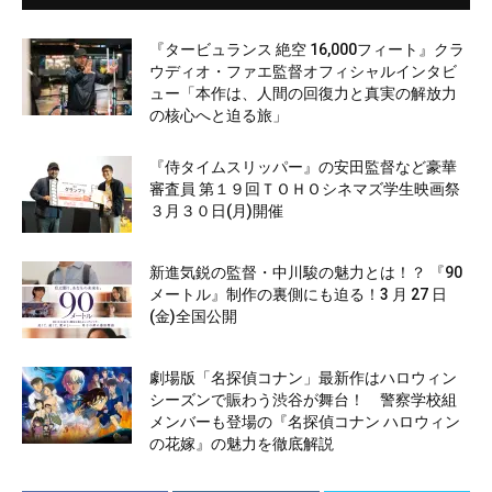
『タービュランス 絶空 16,000フィート』クラ
ウディオ・ファエ監督オフィシャルインタビ
ュー「本作は、人間の回復力と真実の解放力
の核心へと迫る旅」
『侍タイムスリッパー』の安田監督など豪華
審査員 第１９回ＴＯＨＯシネマズ学生映画祭
３月３０日(月)開催
新進気鋭の監督・中川駿の魅力とは！？ 『90
メートル』制作の裏側にも迫る！3 月 27 日
(金)全国公開
劇場版「名探偵コナン」最新作はハロウィン
シーズンで賑わう渋谷が舞台！ 警察学校組
メンバーも登場の『名探偵コナン ハロウィン
の花嫁』の魅力を徹底解説