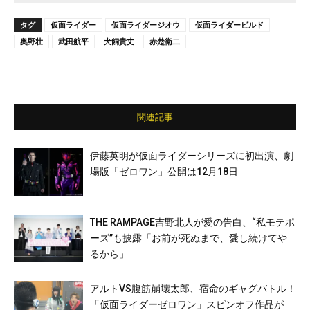
タグ
仮面ライダー
仮面ライダージオウ
仮面ライダービルド
奥野壮
武田航平
犬飼貴丈
赤楚衛二
関連記事
伊藤英明が仮面ライダーシリーズに初出演、劇
場版「ゼロワン」公開は12月18日
THE RAMPAGE吉野北人が愛の告白、“私モテポ
ーズ”も披露「お前が死ぬまで、愛し続けてや
るから」
アルトVS腹筋崩壊太郎、宿命のギャグバトル！
「仮面ライダーゼロワン」スピンオフ作品が