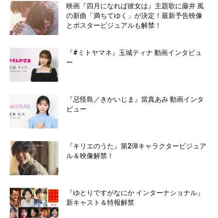
映画『四月になれば彼女は』主題歌に藤井 風
の新曲「満ちてゆく」が決定！最新予告映像
とポスタービジュアルも解禁！
『#ミトヤマネ』玉城ティナ 動画インタビュ
ー
『忌怪島／きかいじま』當真あみ 動画インタ
ビュー
『キリエのうた』第2弾キャラクタービジュア
ル＆映像解禁！
『ゆとりですがなにか インターナショナル』
新キャスト＆特報解禁