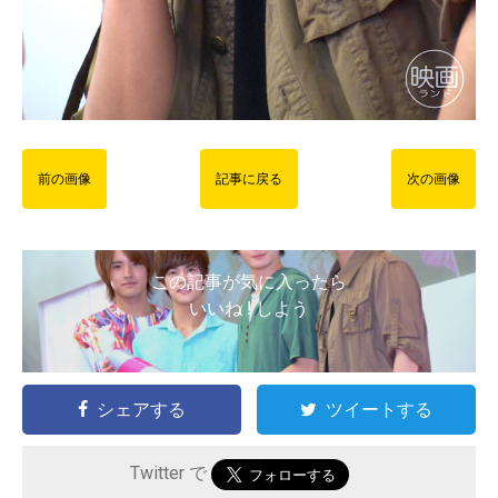
前の画像
記事に戻る
次の画像
この記事が気に入ったら
いいね ! しよう
シェアする
ツイートする
Twitter で