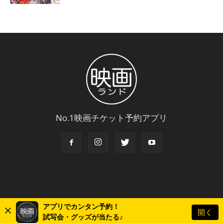
No.1映画チケット予約アプリ
アプリでカンタン予約！
開く
© Copyright 2018 Eigaland, inc. All Rights Reserved.
試写会・グッズが当たる♪