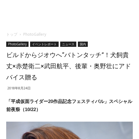
トップ
PhotoGallery
PhotoGallery
イベントレポート
ニュース
国内
ビルドからジオウへ“バトンタッチ”！犬飼貴
丈×赤楚衛二×武田航平、後輩・奥野壮にアド
バイス贈る
2018年8月24日
「平成仮面ライダー20作品記念フェスティバル」スペシャル
前夜祭（10/22）