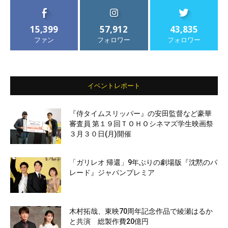
15,399
57,912
43,835
ファン
フォロワー
フォロワー
イベントレポート
『侍タイムスリッパー』の安田監督など豪華
審査員 第１９回ＴＯＨＯシネマズ学生映画祭
３月３０日(月)開催
「ガリレオ 帰還」9年ぶりの劇場版『沈黙のパ
レード』ジャパンプレミア
木村拓哉、東映70周年記念作品で綾瀬はるか
と共演 総製作費20億円