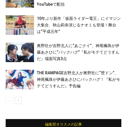
YouTubeで配信
10年ぶり新作「仮面ライダー電王」にイマジン
大集合、秋山莉奈演じるナオミも登場！舞台
は“平成元年”
奥野壮が吉野北人に“あごクイ”、神尾楓珠が伊
藤あさひに“バックハグ”『私がモテてどうすん
だ』場面写真3点
THE RAMPAGE吉野北人が奥野壮に“壁ドン”、
神尾楓珠が伊藤あさひにバックハグ！『私がモ
テてどうすんだ』予告編
編集部オススメの記事