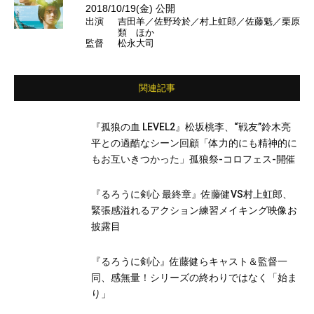
2018/10/19(金) 公開
出演
吉田羊／佐野玲於／村上虹郎／佐藤魁／栗原
類 ほか
監督
松永大司
関連記事
『孤狼の血 LEVEL2』松坂桃李、“戦友”鈴木亮
平との過酷なシーン回顧「体力的にも精神的に
もお互いきつかった」孤狼祭-コロフェス-開催
『るろうに剣心 最終章』佐藤健VS村上虹郎、
緊張感溢れるアクション練習メイキング映像お
披露目
『るろうに剣心』佐藤健らキャスト＆監督一
同、感無量！シリーズの終わりではなく「始ま
り」