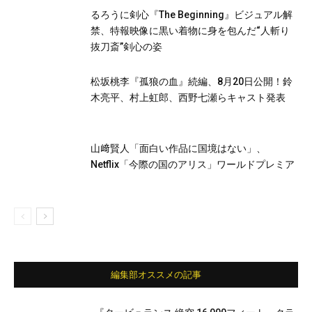
るろうに剣心『The Beginning』ビジュアル解
禁、特報映像に黒い着物に身を包んだ“人斬り
抜刀斎”剣心の姿
松坂桃李『孤狼の血』続編、8月20日公開！鈴
木亮平、村上虹郎、西野七瀬らキャスト発表
山﨑賢人「面白い作品に国境はない」、
Netflix「今際の国のアリス」ワールドプレミア
編集部オススメの記事