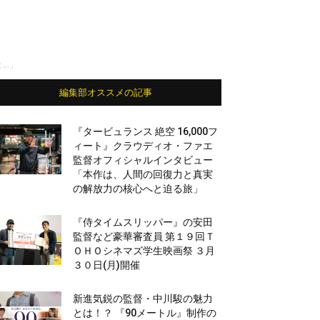
よ…」
編集部オススメの記事
『タービュランス 絶空 16,000フ
ィート』クラウディオ・ファエ
監督オフィシャルインタビュー
「本作は、人間の回復力と真実
の解放力の核心へと迫る旅」
『侍タイムスリッパー』の安田
監督など豪華審査員 第１９回Ｔ
ＯＨＯシネマズ学生映画祭 ３月
３０日(月)開催
新進気鋭の監督・中川駿の魅力
とは！？ 『90メートル』制作の