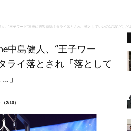
中島健人、“王子ワード”連発に観客悲鳴！タライ落とされ「落としていいのは“恋”だけだ
one中島健人、“王子ワー
！タライ落とされ「落として
よ…」
2/10）