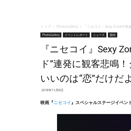
トップ
PhotoGallery
『ニセコイ』Sexy Zone
PhotoGallery
イベントレポート
ニュース
国内
『ニセコイ』Sexy Z
ド”連発に観客悲鳴
いいのは“恋”だけだ
2018年11月8日
映画『
ニセコイ
』スペシャルステージイベント（