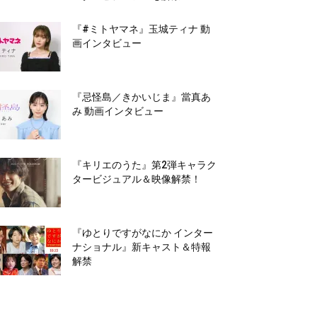
『#ミトヤマネ』玉城ティナ 動
画インタビュー
『忌怪島／きかいじま』當真あ
み 動画インタビュー
『キリエのうた』第2弾キャラク
タービジュアル＆映像解禁！
『ゆとりですがなにか インター
ナショナル』新キャスト＆特報
解禁