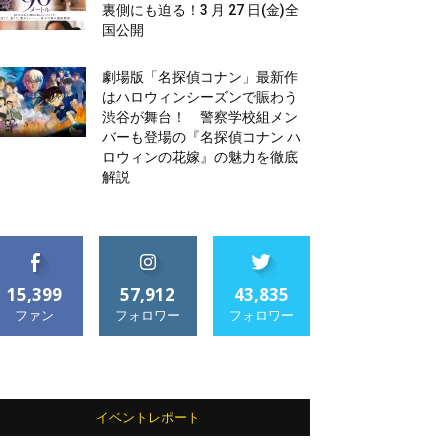
裏側にも迫る！3 月 27 日(金)全
国公開
劇場版「名探偵コナン」最新作
はハロウィンシーズンで賑わう
渋谷が舞台！ 警察学校組メン
バーも登場の『名探偵コナン ハ
ロウィンの花嫁』の魅力を徹底
解説
15,399
57,912
43,835
ファン
フォロワー
フォロワー
イベントレポート