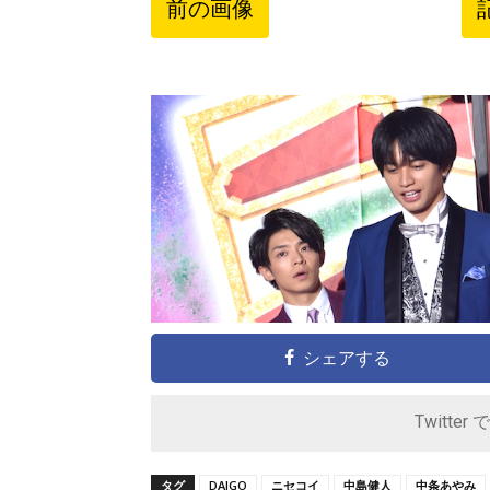
前の画像
シェアする
Twitter 
タグ
DAIGO
ニセコイ
中島健人
中条あやみ