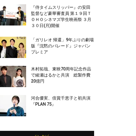
『侍タイムスリッパー』の安田
監督など豪華審査員 第１９回Ｔ
ＯＨＯシネマズ学生映画祭 ３月
３０日(月)開催
「ガリレオ 帰還」9年ぶりの劇場
版『沈黙のパレード』ジャパン
プレミア
木村拓哉、東映70周年記念作品
で綾瀬はるかと共演 総製作費
20億円
河合優実、倍賞千恵子と初共演
『PLAN 75』