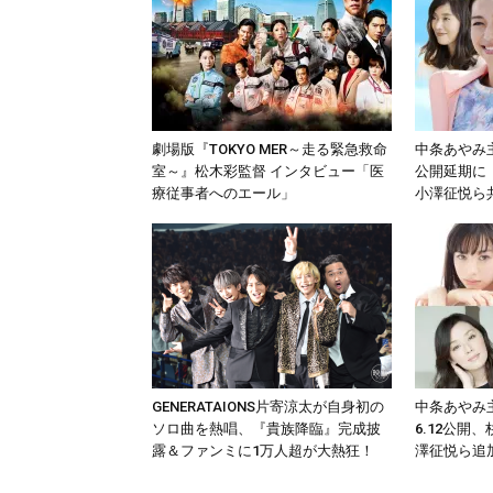
劇場版『TOKYO MER～走る緊急救命
中条あやみ
室～』松木彩監督 インタビュー「医
公開延期に
療従事者へのエール」
小澤征悦ら
GENERATAIONS片寄涼太が自身初の
中条あやみ
ソロ曲を熱唱、『貴族降臨』完成披
6.12公開
露＆ファンミに1万人超が大熱狂！
澤征悦ら追