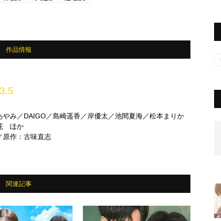
作品情報
3.5
あやみ／DAIGO／島崎遥香／岸優太／池間夏海／松本まりか
花 ほか
／原作：古味直志
関連記事