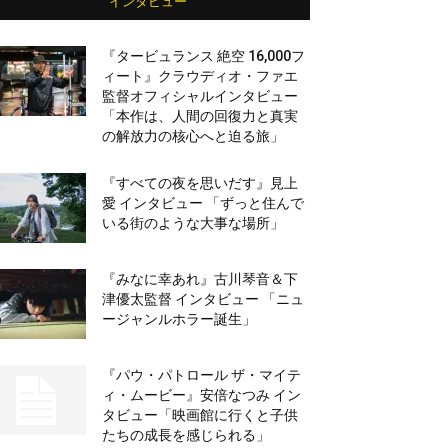
インタビュー
『タービュランス 絶空 16,000フ
ィート』クラウディオ・ファエ
監督オフィシャルインタビュー
「本作は、人間の回復力と真実
の解放力の核心へと迫る旅」
『すべての夜を思いだす』見上
愛 インタビュー 「ずっと住んで
いる街のような大事な場所」
『みなに幸あれ』古川琴音＆下
津優太監督 インタビュー 「ニュ
ージャンルホラー誕生」
『パウ・パトロール ザ・マイテ
ィ・ムービー』安倍なつみ イン
タビュー「映画館に行くと子供
たちの成長を感じられる」