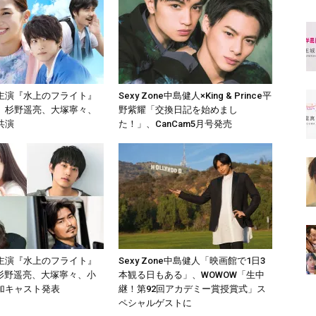
主演『水上のフライト』
Sexy Zone中島健人×King & Prince平
 杉野遥亮、大塚寧々、
野紫耀「交換日記を始めまし
共演
た！」、CanCam5月号発売
主演『水上のフライト』
Sexy Zone中島健人「映画館で1日3
、杉野遥亮、大塚寧々、小
本観る日もある」、WOWOW「生中
加キャスト発表
継！第92回アカデミー賞授賞式」ス
ペシャルゲストに