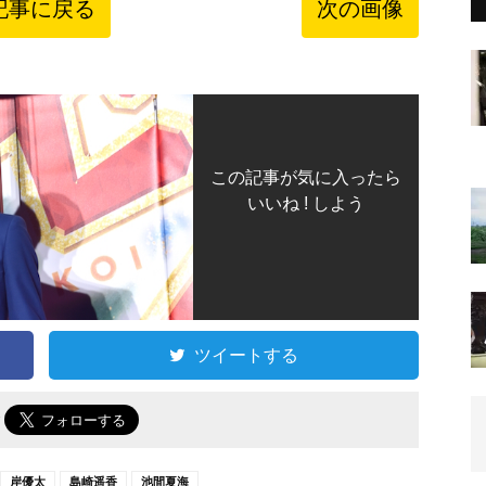
記事に戻る
次の画像
この記事が気に入ったら
いいね ! しよう
ツイートする
で
岸優太
島崎遥香
池間夏海