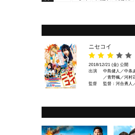
ニセコイ
2018/12/21 (金) 公開
出演
中島健人／中条
／青野楓／河村
監督
監督：河合勇人