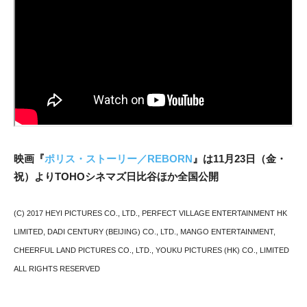
映画『
ポリス・ストーリー／REBORN
』は11月23日（金・
祝）よりTOHOシネマズ日比谷ほか全国公開
(C) 2017 HEYI PICTURES CO., LTD., PERFECT VILLAGE ENTERTAINMENT HK
LIMITED, DADI CENTURY (BEIJING) CO., LTD., MANGO ENTERTAINMENT,
CHEERFUL LAND PICTURES CO., LTD., YOUKU PICTURES (HK) CO., LIMITED
ALL RIGHTS RESERVED