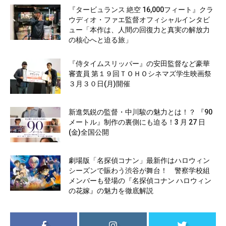
『タービュランス 絶空 16,000フィート』クラ
ウディオ・ファエ監督オフィシャルインタビ
ュー「本作は、人間の回復力と真実の解放力
の核心へと迫る旅」
『侍タイムスリッパー』の安田監督など豪華
審査員 第１９回ＴＯＨＯシネマズ学生映画祭
３月３０日(月)開催
新進気鋭の監督・中川駿の魅力とは！？ 『90
メートル』制作の裏側にも迫る！3 月 27 日
(金)全国公開
劇場版「名探偵コナン」最新作はハロウィン
シーズンで賑わう渋谷が舞台！ 警察学校組
メンバーも登場の『名探偵コナン ハロウィン
の花嫁』の魅力を徹底解説