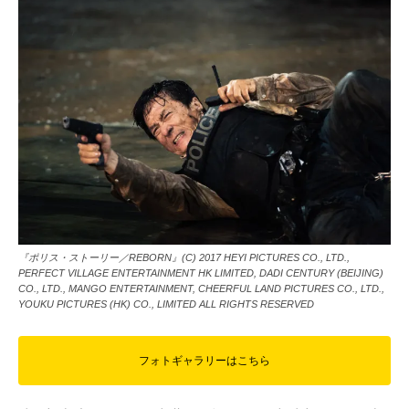
『ポリス・ストーリー／REBORN』(C) 2017 HEYI PICTURES CO., LTD.,
PERFECT VILLAGE ENTERTAINMENT HK LIMITED, DADI CENTURY (BEIJING)
CO., LTD., MANGO ENTERTAINMENT, CHEERFUL LAND PICTURES CO., LTD.,
YOUKU PICTURES (HK) CO., LIMITED ALL RIGHTS RESERVED
フォトギャラリーはこちら