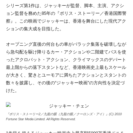
シリーズ第1作は、ジャッキーが監督、脚本、主演、アクシ
ョン監督を務めた85年の『ポリス・ストーリー／香港国際警
察』。この映画でジャッキーは、香港を舞台にした現代アク
ションの集大成を目指した。
オープニング直後の何台もの車がバラック集落を破壊しなが
ら急勾配を駆け降りるカー・アクションや二階建てバスを使
ったアクロバット・アクション、クライマックスのデパート
最上階からの落下スタントなど、香港映画史上最もスケール
が大きく、驚きとユーモアに満ちたアクションとスタントの
数々を披露し、その後の“ジャッキー映画”の方向性を決定づ
けた。
『ポリス・ストーリー2／九龍の眼（九龍の眼／クーロンズ・アイ）』(C) 2010
Fortune Star Media Limited. All Rights Reserved.