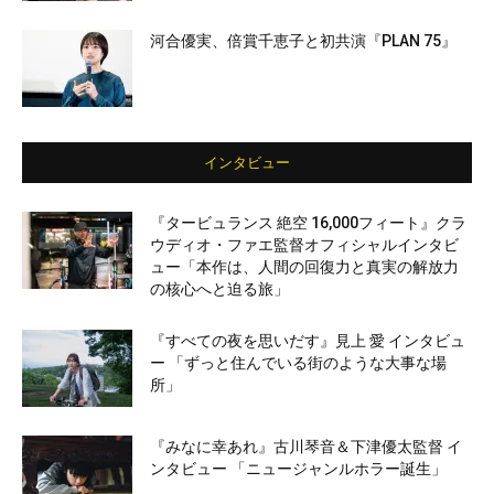
河合優実、倍賞千恵子と初共演『PLAN 75』
インタビュー
『タービュランス 絶空 16,000フィート』クラ
ウディオ・ファエ監督オフィシャルインタビ
ュー「本作は、人間の回復力と真実の解放力
の核心へと迫る旅」
『すべての夜を思いだす』見上 愛 インタビュ
ー 「ずっと住んでいる街のような大事な場
所」
『みなに幸あれ』古川琴音＆下津優太監督 イ
ンタビュー 「ニュージャンルホラー誕生」