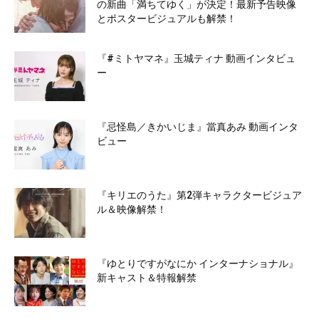
の新曲「満ちてゆく」が決定！最新予告映像
とポスタービジュアルも解禁！
『#ミトヤマネ』玉城ティナ 動画インタビュ
ー
『忌怪島／きかいじま』當真あみ 動画インタ
ビュー
『キリエのうた』第2弾キャラクタービジュア
ル＆映像解禁！
『ゆとりですがなにか インターナショナル』
新キャスト＆特報解禁