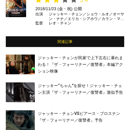
2018/11/23 (金・祝) 公開
出演
ジャッキー・チェン／ショウ・ルオ／オーヤ
ン・ナナ／エリカ・シアホウ／カラン・マル
監督
レオ・チャン
ヴェイ／テス・ハウブリック ほか
関連記事
ジャッキー・チェンが民家で上下左右に暴れま
わる！『ザ・フォーリナー／復讐者』本編アク
ション映像
ジャッキー“ちゃん″を探せ！ジャッキー・チェ
ン主演『ザ・フォーリナー／復讐者』激似予告
ジャッキー・チェンVSピアース・ブロスナン
『ザ・フォーリナー／復讐者』予告