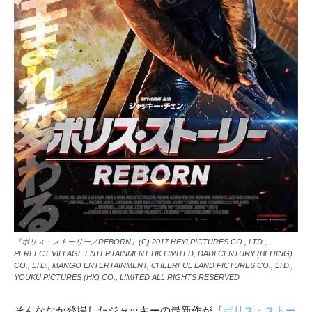
『ポリス・ストーリー／REBORN』(C) 2017 HEYI PICTURES CO., LTD.,
PERFECT VILLAGE ENTERTAINMENT HK LIMITED, DADI CENTURY (BEIJING)
CO., LTD., MANGO ENTERTAINMENT, CHEERFUL LAND PICTURES CO., LTD.,
YOUKU PICTURES (HK) CO., LIMITED ALL RIGHTS RESERVED
そんななか登場したジャッキーの最新作が『
ポリス・ストー