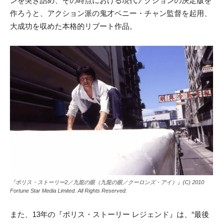
ンを突き詰め、その時点における現代アクションの決定版を
作ろうと、アクション派の鬼才ベニー・チャン監督を起用、
大成功を収めた本格的リブート作品。
『ポリス・ストーリー2／九龍の眼（九龍の眼／クーロンズ・アイ）』(C) 2010
Fortune Star Media Limited. All Rights Reserved.
また、13年の『ポリス・ストーリー レジェンド』は、“最後