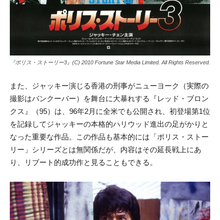
『ポリス・ストーリー3』(C) 2010 Fortune Star Media Limited. All Rights Reserved.
また、ジャッキー演じる香港の刑事がニューヨーク（実際の
撮影はバンクーバー）を舞台に大暴れする『レッド・ブロン
クス』（95）は、96年2月に全米でも公開され、初登場第1位
を記録してジャッキーの本格的ハリウッド進出の足がかりと
なった重要な作品。この作品も基本的には「ポリス・ストー
リー」シリーズとは無関係だが、内容はその延長戦上にあ
り、リブート的成功作と見ることもできる。