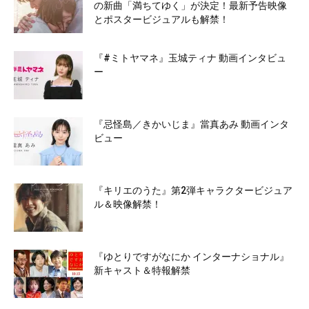
の新曲「満ちてゆく」が決定！最新予告映像
とポスタービジュアルも解禁！
『#ミトヤマネ』玉城ティナ 動画インタビュ
ー
『忌怪島／きかいじま』當真あみ 動画インタ
ビュー
『キリエのうた』第2弾キャラクタービジュア
ル＆映像解禁！
『ゆとりですがなにか インターナショナル』
新キャスト＆特報解禁