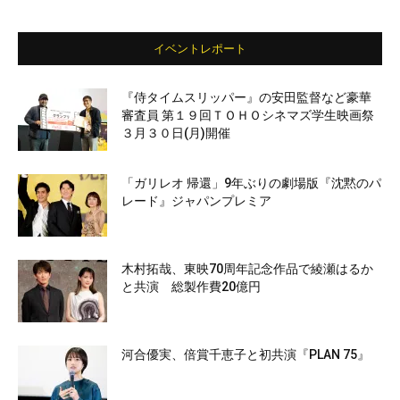
イベントレポート
『侍タイムスリッパー』の安田監督など豪華
審査員 第１９回ＴＯＨＯシネマズ学生映画祭
３月３０日(月)開催
「ガリレオ 帰還」9年ぶりの劇場版『沈黙のパ
レード』ジャパンプレミア
木村拓哉、東映70周年記念作品で綾瀬はるか
と共演 総製作費20億円
河合優実、倍賞千恵子と初共演『PLAN 75』