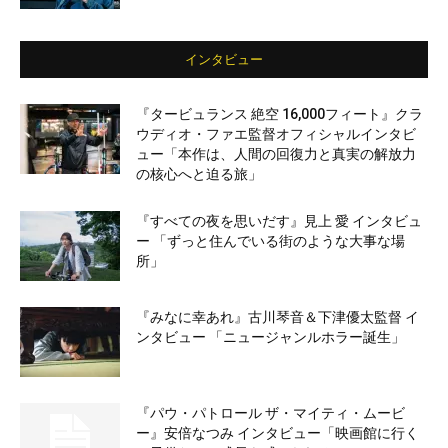
インタビュー
『タービュランス 絶空 16,000フィート』クラ
ウディオ・ファエ監督オフィシャルインタビ
ュー「本作は、人間の回復力と真実の解放力
の核心へと迫る旅」
『すべての夜を思いだす』見上 愛 インタビュ
ー 「ずっと住んでいる街のような大事な場
所」
『みなに幸あれ』古川琴音＆下津優太監督 イ
ンタビュー 「ニュージャンルホラー誕生」
『パウ・パトロール ザ・マイティ・ムービ
ー』安倍なつみ インタビュー「映画館に行く