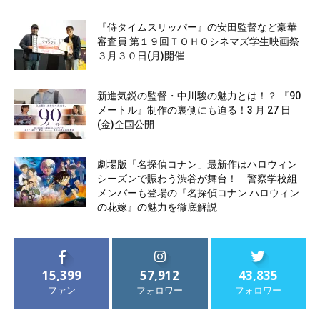
『侍タイムスリッパー』の安田監督など豪華
審査員 第１９回ＴＯＨＯシネマズ学生映画祭
３月３０日(月)開催
新進気鋭の監督・中川駿の魅力とは！？ 『90
メートル』制作の裏側にも迫る！3 月 27 日
(金)全国公開
劇場版「名探偵コナン」最新作はハロウィン
シーズンで賑わう渋谷が舞台！ 警察学校組
メンバーも登場の『名探偵コナン ハロウィン
の花嫁』の魅力を徹底解説
15,399
57,912
43,835
ファン
フォロワー
フォロワー