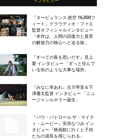
インタビュー
『タービュランス 絶空 16,000フ
ィート』クラウディオ・ファエ
監督オフィシャルインタビュー
「本作は、人間の回復力と真実
の解放力の核心へと迫る旅」
『すべての夜を思いだす』見上
愛 インタビュー 「ずっと住んで
いる街のような大事な場所」
『みなに幸あれ』古川琴音＆下
津優太監督 インタビュー 「ニュ
ージャンルホラー誕生」
『パウ・パトロール ザ・マイテ
ィ・ムービー』安倍なつみ イン
タビュー「映画館に行くと子供
たちの成長を感じられる」