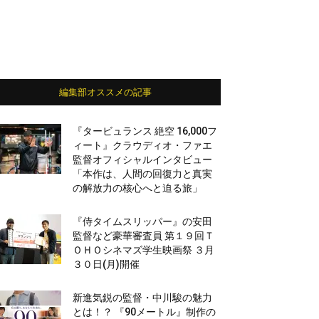
編集部オススメの記事
『タービュランス 絶空 16,000フ
ィート』クラウディオ・ファエ
監督オフィシャルインタビュー
「本作は、人間の回復力と真実
の解放力の核心へと迫る旅」
『侍タイムスリッパー』の安田
監督など豪華審査員 第１９回Ｔ
ＯＨＯシネマズ学生映画祭 ３月
３０日(月)開催
新進気鋭の監督・中川駿の魅力
とは！？ 『90メートル』制作の