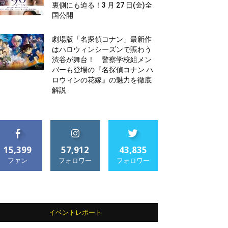
裏側にも迫る！3 月 27 日(金)全
国公開
劇場版「名探偵コナン」最新作
はハロウィンシーズンで賑わう
渋谷が舞台！ 警察学校組メン
バーも登場の『名探偵コナン ハ
ロウィンの花嫁』の魅力を徹底
解説
15,399
57,912
43,835
ファン
フォロワー
フォロワー
イベントレポート