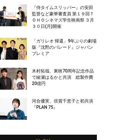
『侍タイムスリッパー』の安田
監督など豪華審査員 第１９回Ｔ
ＯＨＯシネマズ学生映画祭 ３月
３０日(月)開催
「ガリレオ 帰還」9年ぶりの劇場
版『沈黙のパレード』ジャパン
プレミア
木村拓哉、東映70周年記念作品
で綾瀬はるかと共演 総製作費
20億円
河合優実、倍賞千恵子と初共演
『PLAN 75』