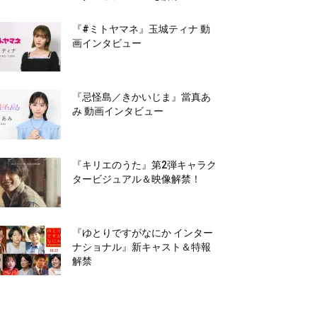
『#ミトヤマネ』玉城ティナ 動
画インタビュー
『忌怪島／きかいじま』當真あ
み 動画インタビュー
『キリエのうた』第2弾キャラク
タービジュアル＆映像解禁！
『ゆとりですがなにか インター
ナショナル』新キャスト＆特報
解禁