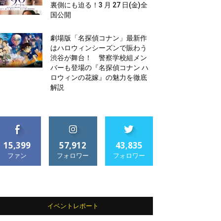
裏側にも迫る！3 月 27 日(金)全
国公開
劇場版「名探偵コナン」最新作
はハロウィンシーズンで賑わう
渋谷が舞台！ 警察学校組メン
バーも登場の『名探偵コナン ハ
ロウィンの花嫁』の魅力を徹底
解説
15,399
57,912
43,835
ファン
フォロワー
フォロワー
イベントレポート