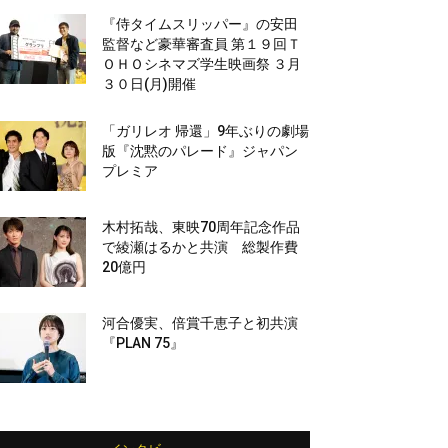
『侍タイムスリッパー』の安田
監督など豪華審査員 第１９回Ｔ
ＯＨＯシネマズ学生映画祭 ３月
３０日(月)開催
「ガリレオ 帰還」9年ぶりの劇場
版『沈黙のパレード』ジャパン
プレミア
木村拓哉、東映70周年記念作品
で綾瀬はるかと共演 総製作費
20億円
河合優実、倍賞千恵子と初共演
『PLAN 75』