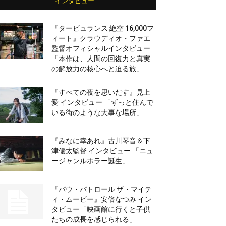
インタビュー
『タービュランス 絶空 16,000フ
ィート』クラウディオ・ファエ
監督オフィシャルインタビュー
「本作は、人間の回復力と真実
の解放力の核心へと迫る旅」
『すべての夜を思いだす』見上
愛 インタビュー 「ずっと住んで
いる街のような大事な場所」
『みなに幸あれ』古川琴音＆下
津優太監督 インタビュー 「ニュ
ージャンルホラー誕生」
『パウ・パトロール ザ・マイテ
ィ・ムービー』安倍なつみ イン
タビュー「映画館に行くと子供
たちの成長を感じられる」