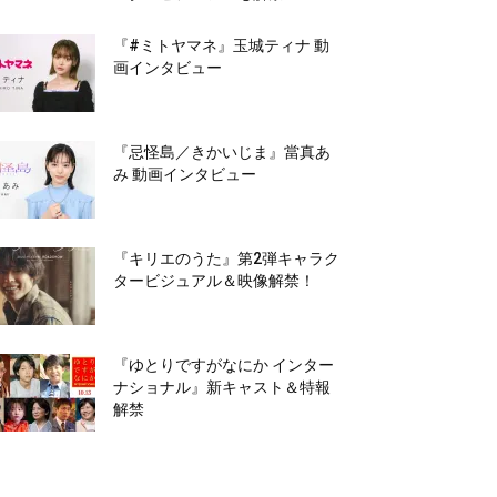
『#ミトヤマネ』玉城ティナ 動
画インタビュー
『忌怪島／きかいじま』當真あ
み 動画インタビュー
『キリエのうた』第2弾キャラク
タービジュアル＆映像解禁！
『ゆとりですがなにか インター
ナショナル』新キャスト＆特報
解禁