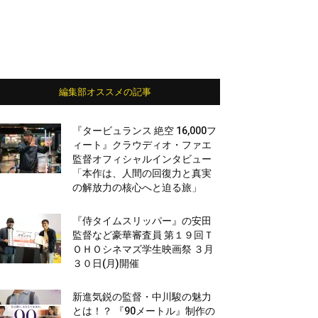
編集部オススメの記事
『タービュランス 絶空 16,000フ
ィート』クラウディオ・ファエ
監督オフィシャルインタビュー
「本作は、人間の回復力と真実
の解放力の核心へと迫る旅」
『侍タイムスリッパー』の安田
監督など豪華審査員 第１９回Ｔ
ＯＨＯシネマズ学生映画祭 ３月
３０日(月)開催
新進気鋭の監督・中川駿の魅力
とは！？ 『90メートル』制作の