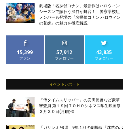
劇場版「名探偵コナン」最新作はハロウィン
シーズンで賑わう渋谷が舞台！ 警察学校組
メンバーも登場の『名探偵コナン ハロウィン
の花嫁』の魅力を徹底解説
15,399
57,912
43,835
ファン
フォロワー
フォロワー
イベントレポート
『侍タイムスリッパー』の安田監督など豪華
審査員 第１９回ＴＯＨＯシネマズ学生映画祭
３月３０日(月)開催
「ガリレオ 帰還」9年ぶりの劇場版『沈黙のパ