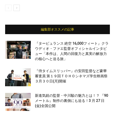
編集部オススメの記事
『タービュランス 絶空 16,000フィート』クラ
ウディオ・ファエ監督オフィシャルインタビ
ュー「本作は、人間の回復力と真実の解放力
の核心へと迫る旅」
『侍タイムスリッパー』の安田監督など豪華
審査員 第１９回ＴＯＨＯシネマズ学生映画祭
３月３０日(月)開催
新進気鋭の監督・中川駿の魅力とは！？ 『90
メートル』制作の裏側にも迫る！3 月 27 日
(金)全国公開