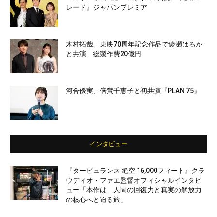
レード』ジャパンプレミア
木村拓哉、東映70周年記念作品で綾瀬はるか
と共演 総製作費20億円
河合優実、倍賞千恵子と初共演『PLAN 75』
インタビュー
『タービュランス 絶空 16,000フィート』クラ
ウディオ・ファエ監督オフィシャルインタビ
ュー「本作は、人間の回復力と真実の解放力
の核心へと迫る旅」