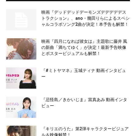
映画『デッドデッドデーモンズデデデデデス
トラクション』、ano・幾田りらによるスペシ
ャルコラボソング2曲が決定！本予告も解禁！
映画『四月になれば彼女は』主題歌に藤井 風
の新曲「満ちてゆく」が決定！最新予告映像
とポスタービジュアルも解禁！
『#ミトヤマネ』玉城ティナ 動画インタビュ
ー
『忌怪島／きかいじま』當真あみ 動画インタ
ビュー
『キリエのうた』第2弾キャラクタービジュア
ル＆映像解禁！