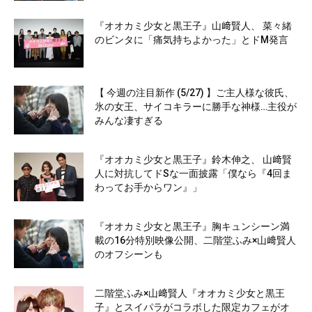
『オオカミ少女と黒王子』山﨑賢人、 菜々緒
のビンタに「痛気持ちよかった」とドM発言
【 今週の注目新作 (5/27) 】ご主人様な彼氏、
氷の女王、サイコキラーに勝手な神様…主役が
みんな凄すぎる
『オオカミ少女と黒王子』鈴木伸之、 山﨑賢
人に対抗してドSな一面披露「僕なら『4回ま
わってお手からワン』」
『オオカミ少女と黒王子』胸キュンシーン満
載の16分特別映像公開、二階堂ふみ×山﨑賢人
のオフシーンも
二階堂ふみ×山﨑賢人『オオカミ少女と黒王
子』とスイパラがコラボした限定カフェがオ