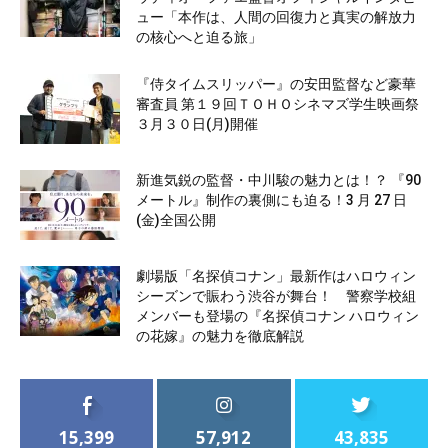
ュー「本作は、人間の回復力と真実の解放力
の核心へと迫る旅」
『侍タイムスリッパー』の安田監督など豪華
審査員 第１９回ＴＯＨＯシネマズ学生映画祭
３月３０日(月)開催
新進気鋭の監督・中川駿の魅力とは！？ 『90
メートル』制作の裏側にも迫る！3 月 27 日
(金)全国公開
劇場版「名探偵コナン」最新作はハロウィン
シーズンで賑わう渋谷が舞台！ 警察学校組
メンバーも登場の『名探偵コナン ハロウィン
の花嫁』の魅力を徹底解説
15,399
57,912
43,835