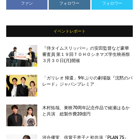
ファン
フォロワー
フォロワー
イベントレポート
『侍タイムスリッパー』の安田監督など豪華
審査員 第１９回ＴＯＨＯシネマズ学生映画祭
３月３０日(月)開催
「ガリレオ 帰還」9年ぶりの劇場版『沈黙のパ
レード』ジャパンプレミア
木村拓哉、東映70周年記念作品で綾瀬はるか
と共演 総製作費20億円
河合優実、倍賞千恵子と初共演『PLAN 75』