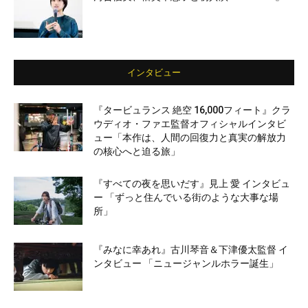
インタビュー
『タービュランス 絶空 16,000フィート』クラ
ウディオ・ファエ監督オフィシャルインタビ
ュー「本作は、人間の回復力と真実の解放力
の核心へと迫る旅」
『すべての夜を思いだす』見上 愛 インタビュ
ー 「ずっと住んでいる街のような大事な場
所」
『みなに幸あれ』古川琴音＆下津優太監督 イ
ンタビュー 「ニュージャンルホラー誕生」