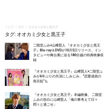
トップ
タグ
オオカミ少女と黒王子
タグ: オオカミ少女と黒王子
二階堂ふみ×山﨑賢人 『オオカミ少女と黒王
子』Blu-ray＆DVDが10月5日リリース、イン
タビューや舞台裏に迫る180分越の特典映像収
録
『オオカミ少女と黒王子』山﨑賢人×二階堂ふ
みが6年ぶりの共演にしみじみ、“恋愛成就の
南京錠”も
『オオカミ少女と黒王子』本編映像、 二階堂
ふみの告白に山﨑賢人「俺の事考えて日々
悶々と過ごせ」