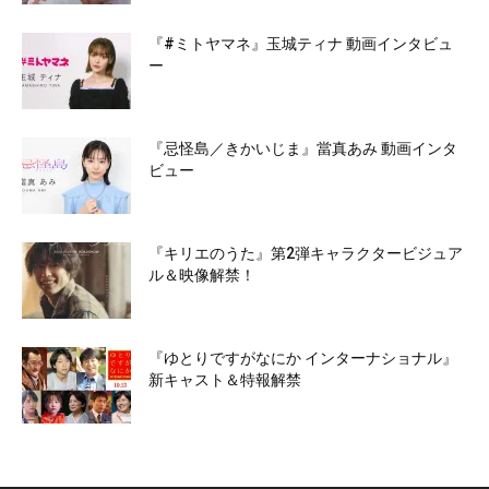
『#ミトヤマネ』玉城ティナ 動画インタビュ
ー
『忌怪島／きかいじま』當真あみ 動画インタ
ビュー
『キリエのうた』第2弾キャラクタービジュア
ル＆映像解禁！
『ゆとりですがなにか インターナショナル』
新キャスト＆特報解禁