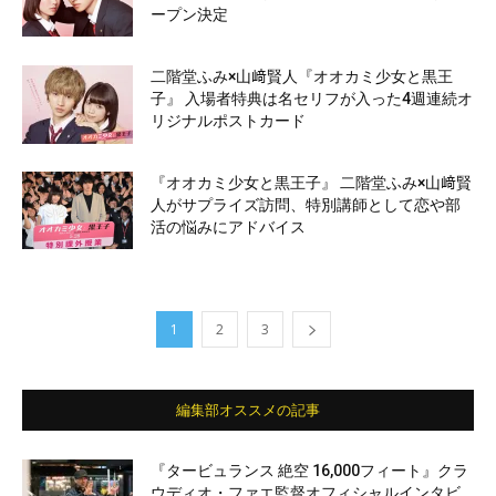
ープン決定
二階堂ふみ×山﨑賢人『オオカミ少女と黒王
子』 入場者特典は名セリフが入った4週連続オ
リジナルポストカード
『オオカミ少女と黒王子』 二階堂ふみ×山﨑賢
人がサプライズ訪問、特別講師として恋や部
活の悩みにアドバイス
1
2
3
編集部オススメの記事
『タービュランス 絶空 16,000フィート』クラ
ウディオ・ファエ監督オフィシャルインタビ