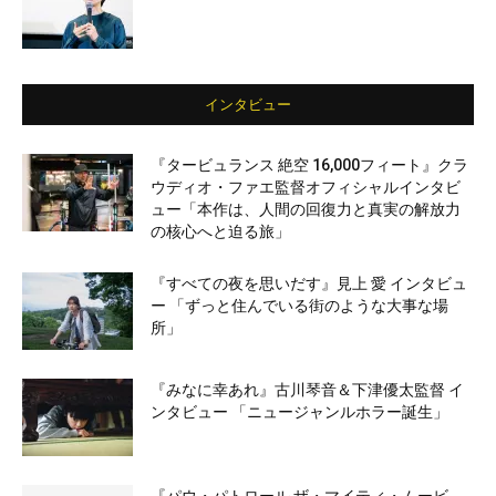
インタビュー
『タービュランス 絶空 16,000フィート』クラ
ウディオ・ファエ監督オフィシャルインタビ
ュー「本作は、人間の回復力と真実の解放力
の核心へと迫る旅」
『すべての夜を思いだす』見上 愛 インタビュ
ー 「ずっと住んでいる街のような大事な場
所」
『みなに幸あれ』古川琴音＆下津優太監督 イ
ンタビュー 「ニュージャンルホラー誕生」