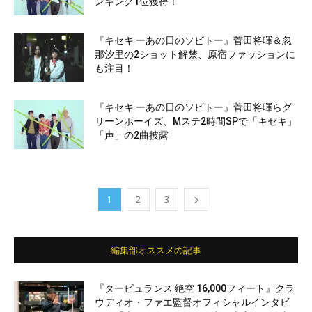
ンキング1位獲得！
『キセキ ーあの日のソビトー』菅田将暉＆忽
那汐里の2ショット解禁、原宿ファッションに
も注目！
『キセキ ーあの日のソビトー』菅田将暉らグ
リーンボーイズ、Mステ2時間SPで「キセキ」
「声」の2曲披露
1
2
3
編集部オススメの記事
『タービュランス 絶空 16,000フィート』クラ
ウディオ・ファエ監督オフィシャルインタビ