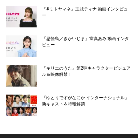
『#ミトヤマネ』玉城ティナ 動画インタビュ
ー
『忌怪島／きかいじま』當真あみ 動画インタ
ビュー
『キリエのうた』第2弾キャラクタービジュア
ル＆映像解禁！
『ゆとりですがなにか インターナショナル』
新キャスト＆特報解禁