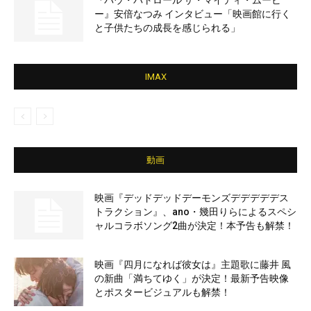
『パウ・パトロール ザ・マイティ・ムービ
ー』安倍なつみ インタビュー「映画館に行く
と子供たちの成長を感じられる」
IMAX
動画
映画『デッドデッドデーモンズデデデデデス
トラクション』、ano・幾田りらによるスペシ
ャルコラボソング2曲が決定！本予告も解禁！
映画『四月になれば彼女は』主題歌に藤井 風
の新曲「満ちてゆく」が決定！最新予告映像
とポスタービジュアルも解禁！