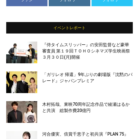
イベントレポート
『侍タイムスリッパー』の安田監督など豪華
審査員 第１９回ＴＯＨＯシネマズ学生映画祭
３月３０日(月)開催
「ガリレオ 帰還」9年ぶりの劇場版『沈黙のパ
レード』ジャパンプレミア
木村拓哉、東映70周年記念作品で綾瀬はるか
と共演 総製作費20億円
河合優実、倍賞千恵子と初共演『PLAN 75』