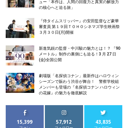
ュー「本作は、人間の回復力と真実の解放力
の核心へと迫る旅」
『侍タイムスリッパー』の安田監督など豪華
審査員 第１９回ＴＯＨＯシネマズ学生映画祭
３月３０日(月)開催
新進気鋭の監督・中川駿の魅力とは！？ 『90
メートル』制作の裏側にも迫る！3 月 27 日
(金)全国公開
劇場版「名探偵コナン」最新作はハロウィン
シーズンで賑わう渋谷が舞台！ 警察学校組
メンバーも登場の『名探偵コナン ハロウィン
の花嫁』の魅力を徹底解説
15,399
57,912
43,835
ファン
フォロワー
フォロワー