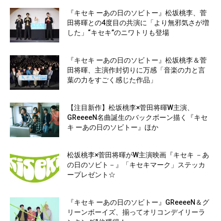
『キセキ ーあの日のソビトー』松坂桃李、菅
田将暉との4度目の共演に「より無邪気さが増
した」“キセキ”のニワトリも登場
『キセキ ーあの日のソビトー』松坂桃李＆菅
田将暉、主演作封切りに万感「音楽の力と言
葉の力をすごく感じた作品」
【注目新作】松坂桃李×菅田将暉W主演、
GReeeeN名曲誕生のバックボーン描く『キセ
キ ーあの日のソビトー』ほか
松坂桃李×菅田将暉がW主演映画『キセキ －あ
の日のソビト－』「キセキマーク」ステッカ
ープレゼント☆
『キセキ ーあの日のソビトー』GReeeeN＆グ
リーンボーイズ、揃ってオリコンデイリーラ