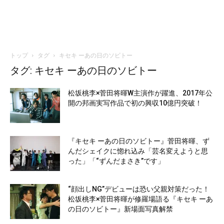
トップ
タグ
キセキ ーあの日のソビトー
タグ: キセキ ーあの日のソビトー
松坂桃李×菅田将暉W主演作が躍進、2017年公
開の邦画実写作品で初の興収10億円突破！
『キセキ ーあの日のソビトー』菅田将暉、ず
んだシェイクに惚れ込み「芸名変えようと思
った」「“ずんだまさき”です」
“顔出しNG”デビューは恐い父親対策だった！
松坂桃李×菅田将暉が修羅場語る『キセキ ーあ
の日のソビトー』新場面写真解禁