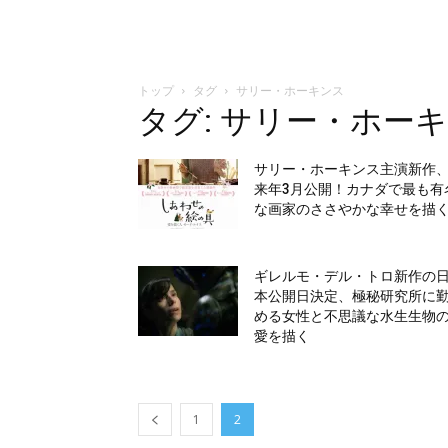
トップ
タグ
サリー・ホーキンス
タグ: サリー・ホー
サリー・ホーキンス主演新作
来年3月公開！カナダで最も有
な画家のささやかな幸せを描
ギレルモ・デル・トロ新作の
本公開日決定、極秘研究所に
める女性と不思議な水生生物
愛を描く
1
2