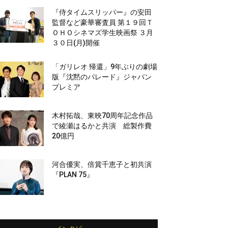
『侍タイムスリッパー』の安田
監督など豪華審査員 第１９回Ｔ
ＯＨＯシネマズ学生映画祭 ３月
３０日(月)開催
「ガリレオ 帰還」9年ぶりの劇場
版『沈黙のパレード』ジャパン
プレミア
木村拓哉、東映70周年記念作品
で綾瀬はるかと共演 総製作費
20億円
河合優実、倍賞千恵子と初共演
『PLAN 75』