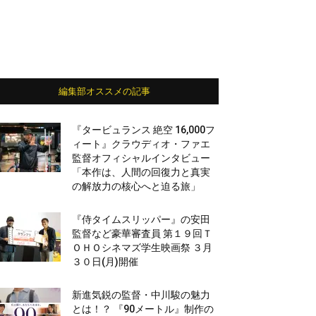
編集部オススメの記事
『タービュランス 絶空 16,000フ
ィート』クラウディオ・ファエ
監督オフィシャルインタビュー
「本作は、人間の回復力と真実
の解放力の核心へと迫る旅」
『侍タイムスリッパー』の安田
監督など豪華審査員 第１９回Ｔ
ＯＨＯシネマズ学生映画祭 ３月
３０日(月)開催
新進気鋭の監督・中川駿の魅力
とは！？ 『90メートル』制作の