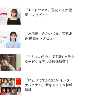
『#ミトヤマネ』玉城ティナ 動
画インタビュー
『忌怪島／きかいじま』當真あ
み 動画インタビュー
『キリエのうた』第2弾キャラク
タービジュアル＆映像解禁！
『ゆとりですがなにか インター
ナショナル』新キャスト＆特報
解禁