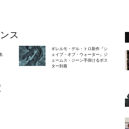
キンス
、
ギレルモ・デル・トロ新作『シ
名
ェイプ・オブ・ウォーター』ジ
く
ェームス・ジーン手掛けるポス
ター到着
日
勤
の