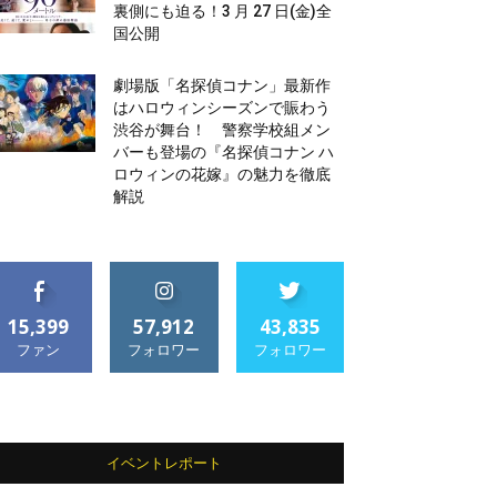
裏側にも迫る！3 月 27 日(金)全
国公開
劇場版「名探偵コナン」最新作
はハロウィンシーズンで賑わう
渋谷が舞台！ 警察学校組メン
バーも登場の『名探偵コナン ハ
ロウィンの花嫁』の魅力を徹底
解説
15,399
57,912
43,835
ファン
フォロワー
フォロワー
イベントレポート