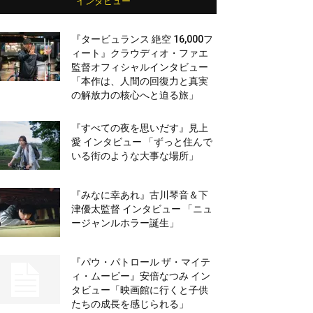
インタビュー
『タービュランス 絶空 16,000フ
ィート』クラウディオ・ファエ
監督オフィシャルインタビュー
「本作は、人間の回復力と真実
の解放力の核心へと迫る旅」
『すべての夜を思いだす』見上
愛 インタビュー 「ずっと住んで
いる街のような大事な場所」
『みなに幸あれ』古川琴音＆下
津優太監督 インタビュー 「ニュ
ージャンルホラー誕生」
『パウ・パトロール ザ・マイテ
ィ・ムービー』安倍なつみ イン
タビュー「映画館に行くと子供
たちの成長を感じられる」