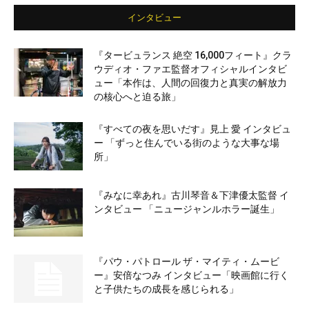
インタビュー
『タービュランス 絶空 16,000フィート』クラ
ウディオ・ファエ監督オフィシャルインタビ
ュー「本作は、人間の回復力と真実の解放力
の核心へと迫る旅」
『すべての夜を思いだす』見上 愛 インタビュ
ー 「ずっと住んでいる街のような大事な場
所」
『みなに幸あれ』古川琴音＆下津優太監督 イ
ンタビュー 「ニュージャンルホラー誕生」
『パウ・パトロール ザ・マイティ・ムービ
ー』安倍なつみ インタビュー「映画館に行く
と子供たちの成長を感じられる」