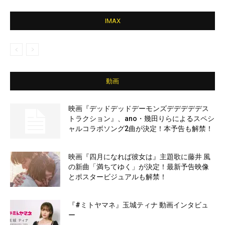
IMAX
動画
映画『デッドデッドデーモンズデデデデデス
トラクション』、ano・幾田りらによるスペシ
ャルコラボソング2曲が決定！本予告も解禁！
映画『四月になれば彼女は』主題歌に藤井 風
の新曲「満ちてゆく」が決定！最新予告映像
とポスタービジュアルも解禁！
『#ミトヤマネ』玉城ティナ 動画インタビュ
ー