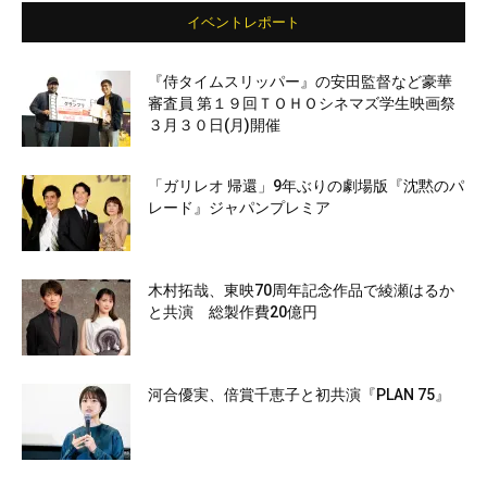
イベントレポート
『侍タイムスリッパー』の安田監督など豪華
審査員 第１９回ＴＯＨＯシネマズ学生映画祭
３月３０日(月)開催
「ガリレオ 帰還」9年ぶりの劇場版『沈黙のパ
レード』ジャパンプレミア
木村拓哉、東映70周年記念作品で綾瀬はるか
と共演 総製作費20億円
河合優実、倍賞千恵子と初共演『PLAN 75』