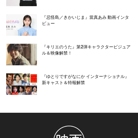
『忌怪島／きかいじま』當真あみ 動画インタ
ビュー
『キリエのうた』第2弾キャラクタービジュア
ル＆映像解禁！
『ゆとりですがなにか インターナショナル』
新キャスト＆特報解禁