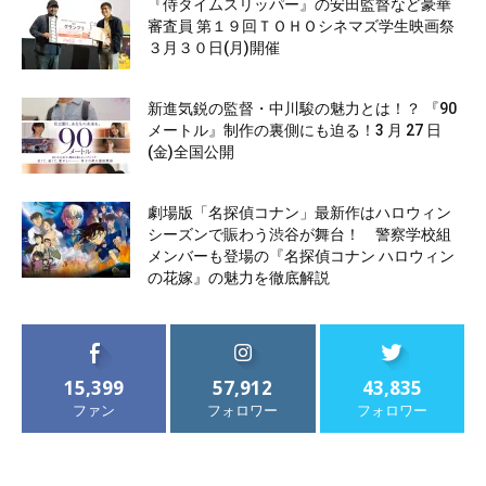
『侍タイムスリッパー』の安田監督など豪華
審査員 第１９回ＴＯＨＯシネマズ学生映画祭
３月３０日(月)開催
新進気鋭の監督・中川駿の魅力とは！？ 『90
メートル』制作の裏側にも迫る！3 月 27 日
(金)全国公開
劇場版「名探偵コナン」最新作はハロウィン
シーズンで賑わう渋谷が舞台！ 警察学校組
メンバーも登場の『名探偵コナン ハロウィン
の花嫁』の魅力を徹底解説
15,399
57,912
43,835
ファン
フォロワー
フォロワー