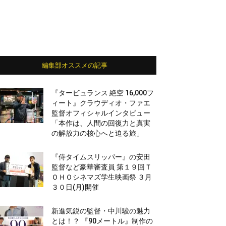
編集部オススメの記事
『タービュランス 絶空 16,000フ
ィート』クラウディオ・ファエ
監督オフィシャルインタビュー
「本作は、人間の回復力と真実
の解放力の核心へと迫る旅」
『侍タイムスリッパー』の安田
監督など豪華審査員 第１９回Ｔ
ＯＨＯシネマズ学生映画祭 ３月
３０日(月)開催
新進気鋭の監督・中川駿の魅力
とは！？ 『90メートル』制作の