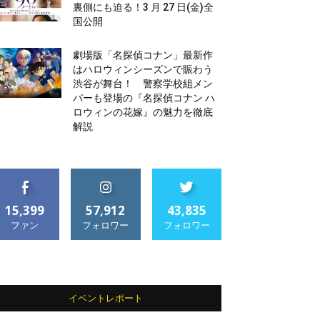
裏側にも迫る！3 月 27 日(金)全
国公開
劇場版「名探偵コナン」最新作
はハロウィンシーズンで賑わう
渋谷が舞台！ 警察学校組メン
バーも登場の『名探偵コナン ハ
ロウィンの花嫁』の魅力を徹底
解説
15,399
57,912
43,835
ファン
フォロワー
フォロワー
イベントレポート