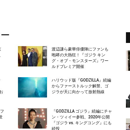
イー
京
渡辺謙ら豪華俳優陣にファンも
員
咆哮の大熱狂！『ゴジラ キン
グ・オブ・モンスターズ』ワー
ルドプレミア開催
ン
ハリウッド版『GODZILLA』続編
からファーストルック解禁、ゴ
お
ジラが天に向かって放射熱線
ーフ
『GODZILLA ゴジラ』続編にチャ
世
ン・ツィイー参戦、2020年公開
『ゴジラ vs. キングコング』にも
続投