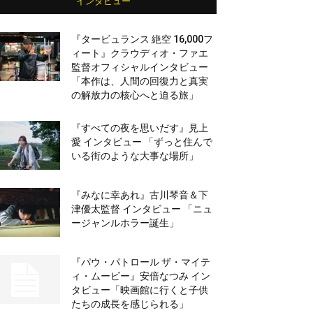
インタビュー
『タービュランス 絶空 16,000フ
ィート』クラウディオ・ファエ
監督オフィシャルインタビュー
「本作は、人間の回復力と真実
の解放力の核心へと迫る旅」
『すべての夜を思いだす』見上
愛 インタビュー 「ずっと住んで
いる街のような大事な場所」
『みなに幸あれ』古川琴音＆下
津優太監督 インタビュー 「ニュ
ージャンルホラー誕生」
『パウ・パトロール ザ・マイテ
ィ・ムービー』安倍なつみ イン
タビュー「映画館に行くと子供
たちの成長を感じられる」