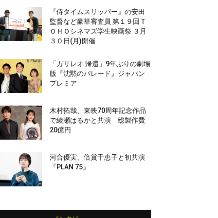
『侍タイムスリッパー』の安田
監督など豪華審査員 第１９回Ｔ
ＯＨＯシネマズ学生映画祭 ３月
３０日(月)開催
「ガリレオ 帰還」9年ぶりの劇場
版『沈黙のパレード』ジャパン
プレミア
木村拓哉、東映70周年記念作品
で綾瀬はるかと共演 総製作費
20億円
河合優実、倍賞千恵子と初共演
『PLAN 75』