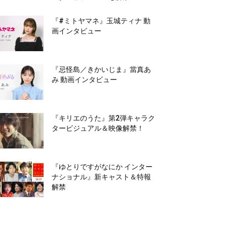
『#ミトヤマネ』玉城ティナ 動
画インタビュー
『忌怪島／きかいじま』當真あ
み 動画インタビュー
『キリエのうた』第2弾キャラク
タービジュアル＆映像解禁！
『ゆとりですがなにか インター
ナショナル』新キャスト＆特報
解禁