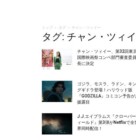
トップ
タグ
チャン・ツィイー
タグ: チャン・ツィ
チャン・ツィイー、第32回東
国際映画祭コンペ部門審査委
長に決定
ゴジラ、モスラ、ラドン、キ
グギドラ登場！ハリウッド版
『GODZILLA』コミコン予告が
披露目
J.J.エイブラムス『クローバ
ィールド』第3弾がNetflixで全
界同時配信！