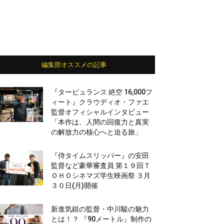
編集部オススメの記事
『タービュランス 絶空 16,000フ
ィート』クラウディオ・ファエ
監督オフィシャルインタビュー
「本作は、人間の回復力と真実
の解放力の核心へと迫る旅」
『侍タイムスリッパー』の安田
監督など豪華審査員 第１９回Ｔ
ＯＨＯシネマズ学生映画祭 ３月
３０日(月)開催
新進気鋭の監督・中川駿の魅力
とは！？ 『90メートル』制作の