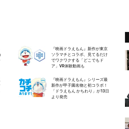
ス
『映画ドラえもん』新作が東京
ョ
ソラマチとコラボ、見てるだけ
シ
でワクワクする「どこでもド
ア」VR体験動画も
題
『映画ドラえもん』シリーズ最
ケ
新作が甲子園名物と初コラボ！
本
「ドラえもん かちわり」が13日
より発売