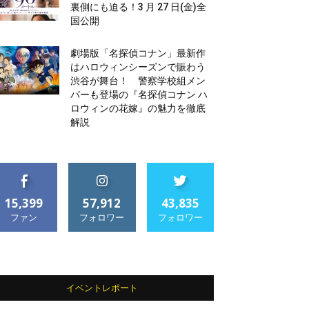
裏側にも迫る！3 月 27 日(金)全
国公開
劇場版「名探偵コナン」最新作
はハロウィンシーズンで賑わう
渋谷が舞台！ 警察学校組メン
バーも登場の『名探偵コナン ハ
ロウィンの花嫁』の魅力を徹底
解説
15,399
57,912
43,835
ファン
フォロワー
フォロワー
イベントレポート