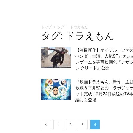
トップ
タグ
ドラえもん
タグ: ドラえもん
【注目新作】マイケル・ファ
ベンダー主演、人気SFアクシ
ンゲームを実写映画化『アサ
ン クリード』公開
『映画ドラえもん』新作、主
歌歌う平井堅とのコラボジャ
ット完成！2月24日放送のTV
編にも登場
1
2
3
4