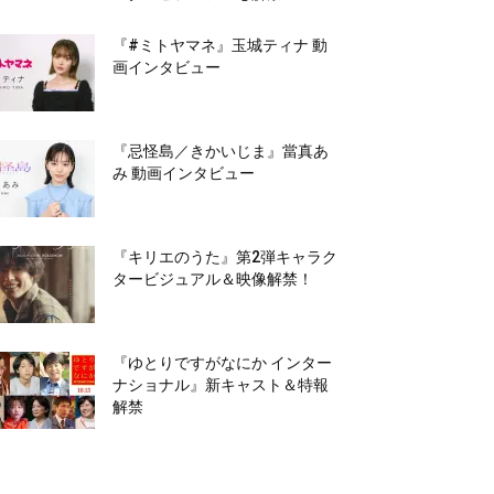
『#ミトヤマネ』玉城ティナ 動
画インタビュー
『忌怪島／きかいじま』當真あ
み 動画インタビュー
『キリエのうた』第2弾キャラク
タービジュアル＆映像解禁！
『ゆとりですがなにか インター
ナショナル』新キャスト＆特報
解禁