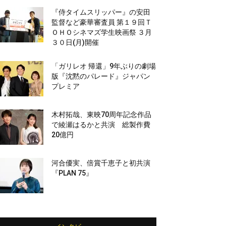
『侍タイムスリッパー』の安田
監督など豪華審査員 第１９回Ｔ
ＯＨＯシネマズ学生映画祭 ３月
３０日(月)開催
「ガリレオ 帰還」9年ぶりの劇場
版『沈黙のパレード』ジャパン
プレミア
木村拓哉、東映70周年記念作品
で綾瀬はるかと共演 総製作費
20億円
河合優実、倍賞千恵子と初共演
『PLAN 75』