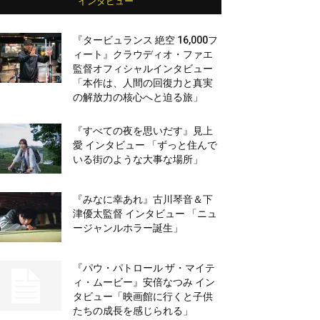
インタビュー
『タービュランス 絶空 16,000フ
ィート』クラウディオ・ファエ
監督オフィシャルインタビュー
「本作は、人間の回復力と真実
の解放力の核心へと迫る旅」
『すべての夜を思いだす』見上
愛 インタビュー 「ずっと住んで
いる街のような大事な場所」
『みなに幸あれ』古川琴音＆下
津優太監督 インタビュー 「ニュ
ージャンルホラー誕生」
『パウ・パトロール ザ・マイテ
ィ・ムービー』安倍なつみ イン
タビュー「映画館に行くと子供
たちの成長を感じられる」