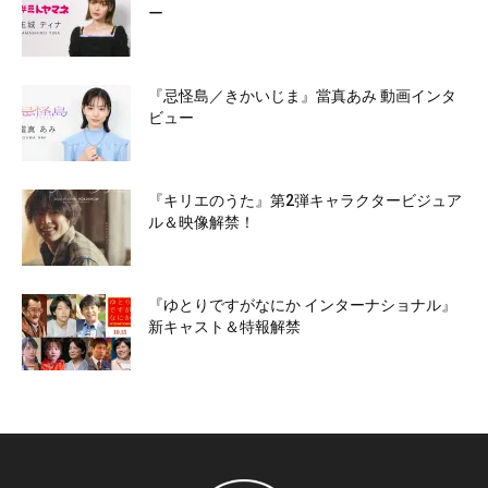
ー
『忌怪島／きかいじま』當真あみ 動画インタ
ビュー
『キリエのうた』第2弾キャラクタービジュア
ル＆映像解禁！
『ゆとりですがなにか インターナショナル』
新キャスト＆特報解禁