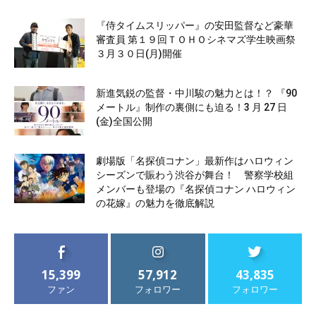
『侍タイムスリッパー』の安田監督など豪華
審査員 第１９回ＴＯＨＯシネマズ学生映画祭
３月３０日(月)開催
新進気鋭の監督・中川駿の魅力とは！？ 『90
メートル』制作の裏側にも迫る！3 月 27 日
(金)全国公開
劇場版「名探偵コナン」最新作はハロウィン
シーズンで賑わう渋谷が舞台！ 警察学校組
メンバーも登場の『名探偵コナン ハロウィン
の花嫁』の魅力を徹底解説
15,399
57,912
43,835
ファン
フォロワー
フォロワー