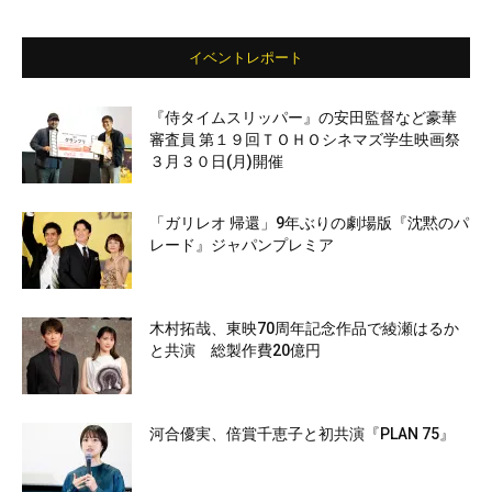
イベントレポート
『侍タイムスリッパー』の安田監督など豪華
審査員 第１９回ＴＯＨＯシネマズ学生映画祭
３月３０日(月)開催
「ガリレオ 帰還」9年ぶりの劇場版『沈黙のパ
レード』ジャパンプレミア
木村拓哉、東映70周年記念作品で綾瀬はるか
と共演 総製作費20億円
河合優実、倍賞千恵子と初共演『PLAN 75』