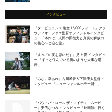
インタビュー
『タービュランス 絶空 16,000フィート』クラ
ウディオ・ファエ監督オフィシャルインタビ
ュー「本作は、人間の回復力と真実の解放力
の核心へと迫る旅」
『すべての夜を思いだす』見上 愛 インタビュ
ー 「ずっと住んでいる街のような大事な場
所」
『みなに幸あれ』古川琴音＆下津優太監督 イ
ンタビュー 「ニュージャンルホラー誕生」
『パウ・パトロール ザ・マイティ・ムービ
ー』安倍なつみ インタビュー「映画館に行く